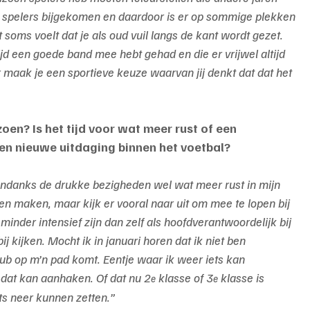
t spelers bijgekomen en daardoor is er op sommige plekken 
soms voelt dat je als oud vuil langs de kant wordt gezet. 
ijd een goede band mee hebt gehad en die er vrijwel altijd 
er maak je een sportieve keuze waarvan jij denkt dat dat het 
zoen? Is het tijd voor wat meer rust of een 
 een nieuwe uitdaging binnen het voetbal?
ondanks de drukke bezigheden wel wat meer rust in mijn 
ten maken, maar kijk er vooral naar uit om mee te lopen bij 
 minder intensief zijn dan zelf als hoofdverantwoordelijk bij 
 kijken. Mocht ik in januari horen dat ik niet ben 
ub op m’n pad komt. Eentje waar ik weer iets kan 
 dat kan aanhaken. Of dat nu 2
 klasse of 3
 klasse is 
e
e
ts neer kunnen zetten.”