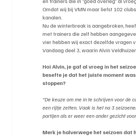
en trainers die in 'goed overleg' al vroeg
Omdat wij bij VMN maar liefst 102 clubs 
kanalen.
Nu de winterbreak is aangebroken, hee
met trainers die zelf hebben aangegeven
vier hebben wij exact dezelfde vragen 
Vandaag deel 3, waarin Alvin Veldhuizen
Hoi Alvin, je gaf al vroeg in het seiz
besefte je dat het juiste moment was
stoppen?
“De keuze om me in te schrijven voor de cu
een rijtje zetten. Vaak is het na 3 seizoen
partijen als er weer een ander gezicht voo
Merk je halverwege het seizoen dat h