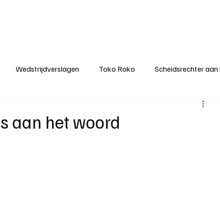
ategorieën
Donateurclubs
Sponsoren
Partners
Stichting MZS
Wedstrijdverslagen
Toko Roko
Scheidsrechter aan
KM - Minst gepasseerde ploeg
KM - Topscorer van het s
rs aan het woord
ter van de week
Het gesprek
Reclame
Algemene be