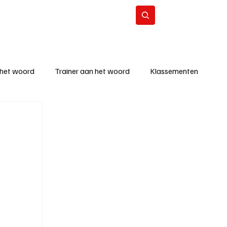
Contact
Abonneer
 het woord
Trainer aan het woord
Klassementen
eizoen
KM - Beste ploeg
richten
KM - Topscorer van de week