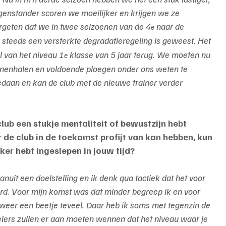
genstander scoren we moeilijker en krijgen we ze 
rgeten dat we in twee seizoenen van de 4
 naar de 
e
r steeds een versterkte degradatieregeling is geweest. Het 
l van het niveau 1
 klasse van 5 jaar terug. We moeten nu 
e
nenhalen en voldoende ploegen onder ons weten te 
aan en kan de club met de nieuwe trainer verder 
club een stukje mentaliteit of bewustzijn hebt 
 de club in de toekomst profijt van kan hebben, kun 
er hebt ingeslepen in jouw tijd?
nuit een doelstelling en ik denk qua tactiek dat het voor 
rd. Voor mijn komst was dat minder begreep ik en voor 
weer een beetje teveel. Daar heb ik soms met tegenzin de 
ers zullen er aan moeten wennen dat het niveau waar je 