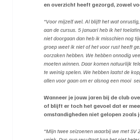
en overzicht heeft gezorgd, zowel voo
“Voor mijzelf wel. Al blijft het wat onrust
aan de cursus. 5 Januari heb ik het toela
niet doorgaan dan heb ik misschien nog tij
groep weet ik niet of het voor rust heeft 
oorzaken hebben. We hebben onnodig veel p
moeten winnen. Daar komen natuurlijk teleur
te weinig spelen.
We hebben laatst de kopp
allen voor gaan om er alsnog een mooi  s
Wanneer je jouw jaren bij de club ove
of blijft er toch het gevoel dat er me
omstandigheden niet gelopen zoals 
“Mijn twee seizoenen waarbij we met SV Ze
uniek. Dus qua resultaat kon het niet beter