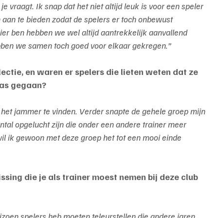
e vraagt. Ik snap dat het niet altijd leuk is voor een speler 
n aan te bieden zodat de spelers er toch onbewust 
ier ben hebben we wel altijd aantrekkelijk aanvallend 
ebben we samen toch goed voor elkaar gekregen.”
ectie, en waren er spelers die lieten weten dat ze 
was gegaan?
n het jammer te vinden. Verder snapte de gehele groep mijn 
tal opgelucht zijn die onder een andere trainer meer 
il ik gewoon met deze groep het tot een mooi einde 
ssing die je als trainer moest nemen bij deze club 
eizoen spelers heb moeten teleurstellen die andere jaren 