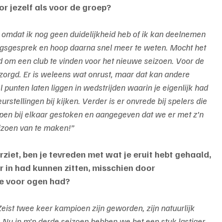
r jezelf als voor de groep?
ig, omdat ik nog geen duidelijkheid heb of ik kan deelnemen 
tingsgesprek en hoop daarna snel meer te weten. Mocht het 
d om een club te vinden voor het nieuwe seizoen. Voor de 
gezorgd. Er is weleens wat onrust, maar dat kan andere 
unten laten liggen in wedstrijden waarin je eigenlijk had 
stellingen bij kijken. Verder is er onvrede bij spelers die 
en bij elkaar gestoken en aangegeven dat we er met z’n 
eizoen van te maken!”
rziet, ben je tevreden met wat je eruit hebt gehaald, 
er in had kunnen zitten, misschien door 
je voor ogen had?
ist twee keer kampioen zijn geworden, zijn natuurlijk 
. Nu in m’n derde seizoen hebben we het een stuk lastiger, 