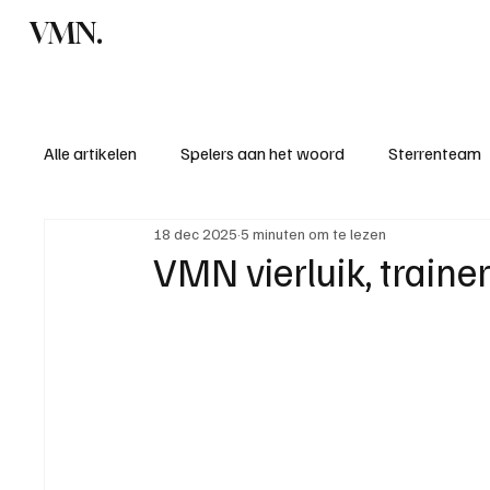
VMN.
Home
C
Alle artikelen
Spelers aan het woord
Sterrenteam
18 dec 2025
5 minuten om te lezen
Standen & uitslagen
KM - Meest sportieve ploeg
VMN vierluik, traine
KM - Meest scorende ploeg
Bekervoetbal
S
Introductie donateurclubs 26/27