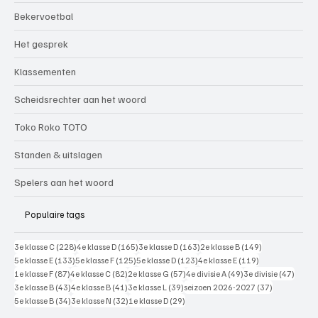
Bekervoetbal
Het gesprek
Klassementen
Scheidsrechter aan het woord
Toko Roko TOTO
Standen & uitslagen
Spelers aan het woord
Populaire tags
228 posts
165 posts
163 posts
149 posts
3e klasse C
(228)
4e klasse D
(165)
3e klasse D
(163)
2e klasse B
(149)
133 posts
125 posts
123 posts
119 posts
5e klasse E
(133)
5e klasse F
(125)
5e klasse D
(123)
4e klasse E
(119)
87 posts
82 posts
57 posts
49 posts
47 pos
1e klasse F
(87)
4e klasse C
(82)
2e klasse G
(57)
4e divisie A
(49)
3e divisie
(47)
43 posts
41 posts
39 posts
37 posts
3e klasse B
(43)
4e klasse B
(41)
3e klasse L
(39)
seizoen 2026-2027
(37)
34 posts
32 posts
29 posts
5e klasse B
(34)
3e klasse N
(32)
1e klasse D
(29)