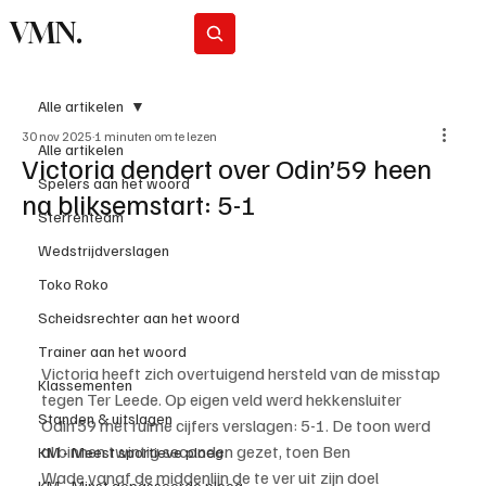
VMN.
Abonneer
Alle artikelen
30 nov 2025
1 minuten om te lezen
Alle artikelen
Victoria dendert over Odin’59 heen
Spelers aan het woord
na bliksemstart: 5-1
Sterrenteam
Wedstrijdverslagen
Toko Roko
Scheidsrechter aan het woord
Trainer aan het woord
Victoria heeft zich overtuigend hersteld van de misstap 
Klassementen
tegen Ter Leede. Op eigen veld werd hekkensluiter 
Standen & uitslagen
Odin’59 met ruime cijfers verslagen: 5-1. De toon werd 
al binnen twintig seconden gezet, toen Ben 
KM - Meest sportieve ploeg
Wade vanaf de middenlijn de te ver uit zijn doel 
KM - Minst gepasseerde ploeg