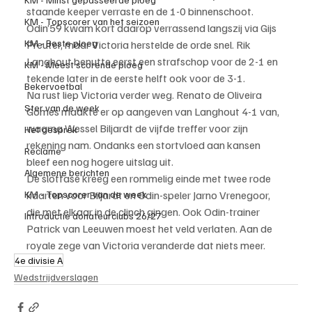
staande keeper verraste en de 1-0 binnenschoot.
KM - Topscorer van het seizoen
Odin’59 kwam kort daarop verrassend langszij via Gijs 
KM - Beste ploeg
Preuter, maar Victoria herstelde de orde snel. Rik 
Langhout benutte eerst een strafschop voor de 2-1 en 
KM - Meest scorende ploeg
tekende later in de eerste helft ook voor de 3-1.
Bekervoetbal
Na rust liep Victoria verder weg. Renato de Oliveira 
Ster van de week
Gomes maakte er op aangeven van Langhout 4-1 van, 
waarna Wessel Biljardt de vijfde treffer voor zijn 
Het gesprek
rekening nam. Ondanks een stortvloed aan kansen 
Reclame
bleef een nog hogere uitslag uit.
Algemene berichten
De slotfase kreeg een rommelig einde met twee rode 
kaarten voor Biljardt en Odin-speler Jarno Vrenegoor, 
KM - Topscorer van de week
die met elkaar in de clinch gingen. Ook Odin-trainer 
Introductie donateurclubs 26/27
Patrick van Leeuwen moest het veld verlaten. Aan de 
royale zege van Victoria veranderde dat niets meer.
4e divisie A
Wedstrijdverslagen