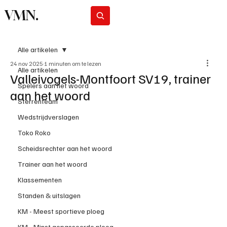
VMN.
Abonneer
Alle artikelen
24 nov 2025
1 minuten om te lezen
Alle artikelen
Valleivogels-Montfoort SV19, trainer
Spelers aan het woord
aan het woord
Sterrenteam
Wedstrijdverslagen
Toko Roko
Scheidsrechter aan het woord
Trainer aan het woord
Klassementen
Standen & uitslagen
KM - Meest sportieve ploeg
KM - Minst gepasseerde ploeg