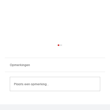
Opmerkingen
Plaats een opmerking...
Roy van Rooijen (Oranje Wit Elst), trainer
aan het woord