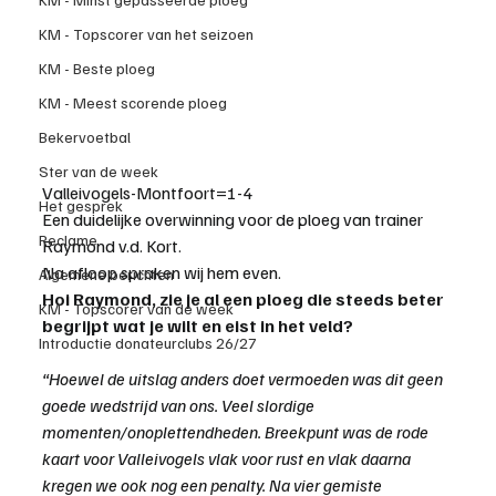
KM - Topscorer van het seizoen
KM - Beste ploeg
KM - Meest scorende ploeg
Bekervoetbal
Ster van de week
Valleivogels-Montfoort=1-4
Het gesprek
Een duidelijke overwinning voor de ploeg van trainer 
Reclame
Raymond v.d. Kort.
Na afloop spraken wij hem even.
Algemene berichten
Hoi Raymond, zie je al een ploeg die steeds beter 
KM - Topscorer van de week
begrijpt wat je wilt en eist in het veld?
Introductie donateurclubs 26/27
“Hoewel de uitslag anders doet vermoeden was dit geen 
goede wedstrijd van ons. Veel slordige 
momenten/onoplettendheden. Breekpunt was de rode 
kaart voor Valleivogels vlak voor rust en vlak daarna 
kregen we ook nog een penalty. Na vier gemiste 