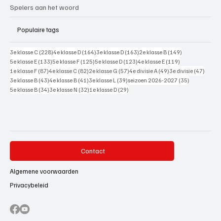
Spelers aan het woord
Populaire tags
228 posts
164 posts
163 posts
149 posts
3e klasse C
(228)
4e klasse D
(164)
3e klasse D
(163)
2e klasse B
(149)
133 posts
125 posts
123 posts
119 posts
5e klasse E
(133)
5e klasse F
(125)
5e klasse D
(123)
4e klasse E
(119)
87 posts
82 posts
57 posts
49 posts
47 pos
1e klasse F
(87)
4e klasse C
(82)
2e klasse G
(57)
4e divisie A
(49)
3e divisie
(47)
43 posts
41 posts
39 posts
35 posts
3e klasse B
(43)
4e klasse B
(41)
3e klasse L
(39)
seizoen 2026-2027
(35)
34 posts
32 posts
29 posts
5e klasse B
(34)
3e klasse N
(32)
1e klasse D
(29)
Contact
Algemene voorwaarden
Privacybeleid