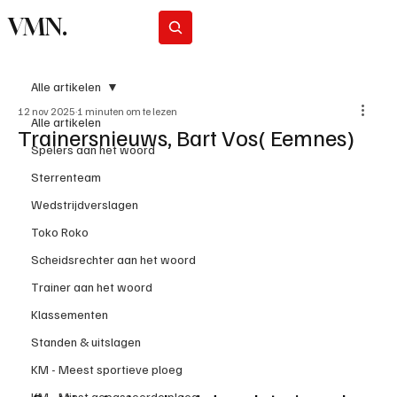
VMN.
Abonneer
Alle artikelen
12 nov 2025
1 minuten om te lezen
Alle artikelen
Trainersnieuws, Bart Vos( Eemnes)
Spelers aan het woord
Sterrenteam
Wedstrijdverslagen
Toko Roko
Scheidsrechter aan het woord
Trainer aan het woord
Klassementen
Standen & uitslagen
KM - Meest sportieve ploeg
KM - Minst gepasseerde ploeg