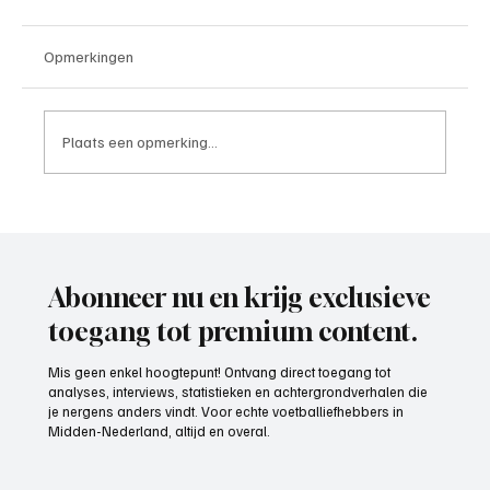
Opmerkingen
Plaats een opmerking...
OrthoCare Clinics trotse partner van
Voetbal Midden-Nederland: topzorg voor
elke voetballer
Abonneer nu en krijg exclusieve
toegang tot premium content.
Mis geen enkel hoogtepunt! Ontvang direct toegang tot
analyses, interviews, statistieken en achtergrondverhalen die
je nergens anders vindt. Voor echte voetballiefhebbers in
Midden-Nederland, altijd en overal.