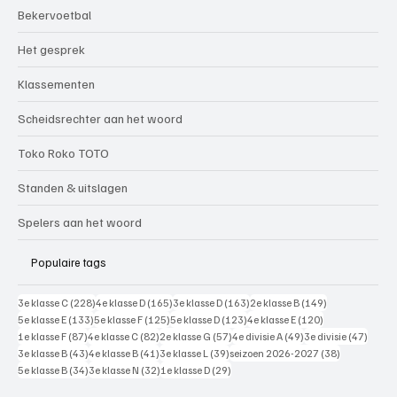
Bekervoetbal
Het gesprek
Klassementen
Scheidsrechter aan het woord
Toko Roko TOTO
Standen & uitslagen
Spelers aan het woord
Populaire tags
228 posts
165 posts
163 posts
149 posts
3e klasse C
(228)
4e klasse D
(165)
3e klasse D
(163)
2e klasse B
(149)
133 posts
125 posts
123 posts
120 posts
5e klasse E
(133)
5e klasse F
(125)
5e klasse D
(123)
4e klasse E
(120)
87 posts
82 posts
57 posts
49 posts
47 pos
1e klasse F
(87)
4e klasse C
(82)
2e klasse G
(57)
4e divisie A
(49)
3e divisie
(47)
43 posts
41 posts
39 posts
38 posts
3e klasse B
(43)
4e klasse B
(41)
3e klasse L
(39)
seizoen 2026-2027
(38)
34 posts
32 posts
29 posts
5e klasse B
(34)
3e klasse N
(32)
1e klasse D
(29)