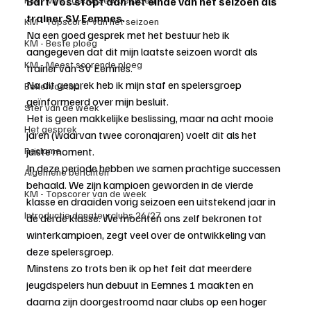
Bart Vos stopt aan het einde van het seizoen als 
trainer SV Eemnes.
KM - Topscorer van het seizoen
Na een goed gesprek met het bestuur heb ik 
KM - Beste ploeg
aangegeven dat dit mijn laatste seizoen wordt als 
KM - Meest scorende ploeg
trainer van SV Eemnes.
Na dit gesprek heb ik mijn staf en spelersgroep 
Bekervoetbal
geïnformeerd over mijn besluit.
Ster van de week
Het is geen makkelijke beslissing, maar na acht mooie 
Het gesprek
jaren (waarvan twee coronajaren) voelt dit als het 
juiste moment.
Reclame
In deze periode hebben we samen prachtige successen 
Algemene berichten
behaald. We zijn kampioen geworden in de vierde 
KM - Topscorer van de week
klasse en draaiden vorig seizoen een uitstekend jaar in 
Introductie donateurclubs 26/27
de derde klasse. We mochten ons zelf bekronen tot 
winterkampioen, zegt veel over de ontwikkeling van 
deze spelersgroep.
Minstens zo trots ben ik op het feit dat meerdere 
jeugdspelers hun debuut in Eemnes 1 maakten en 
daarna zijn doorgestroomd naar clubs op een hoger 