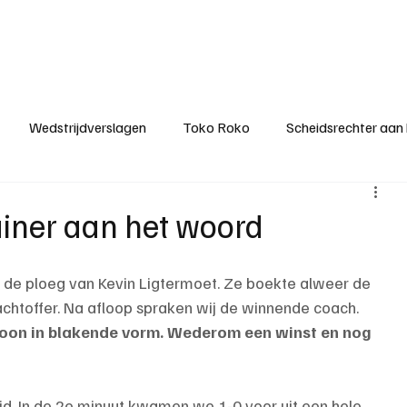
ategorieën
Donateurclubs
Sponsoren
Partners
Stichting MZS
Wedstrijdverslagen
Toko Roko
Scheidsrechter aan
KM - Minst gepasseerde ploeg
KM - Topscorer van het s
ainer aan het woord
ter van de week
Het gesprek
Reclame
Algemene be
 de ploeg van Kevin Ligtermoet. Ze boekte alweer de 
lachtoffer. Na afloop spraken wij de winnende coach.
ewoon in blakende vorm. Wederom een winst en nog 
. In de 2e minuut kwamen we 1-0 voor uit een hele 