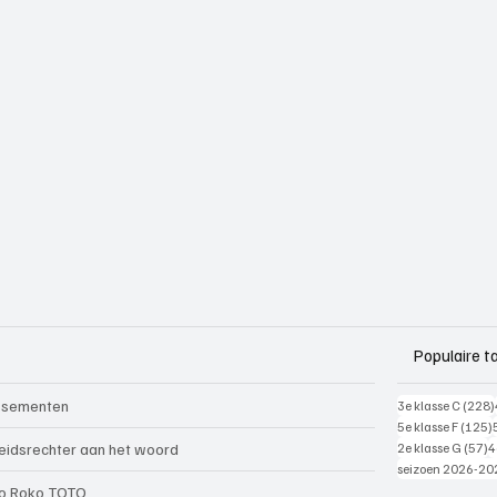
Populaire t
ssementen
3e klasse C
(228)
5e klasse F
(125)
5
eidsrechter aan het woord
2e klasse G
(57)
4
seizoen 2026-20
o Roko TOTO