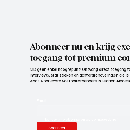
Abonneer nu en krijg exc
toegang tot premium con
Mis geen enkel hoogtepunt! Ontvang direct toegang to
interviews, statistieken en achtergrondverhalen die j
vindt. Voor echte voetballiefhebbers in Midden-Nederlan
Email
*
Ja, ik wil me abonneren op de nieuwsbrief.
Abonneer