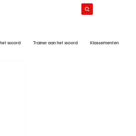
Contact
Abonneer
 het woord
Trainer aan het woord
Klassementen
eizoen
KM - Beste ploeg
richten
KM - Topscorer van de week