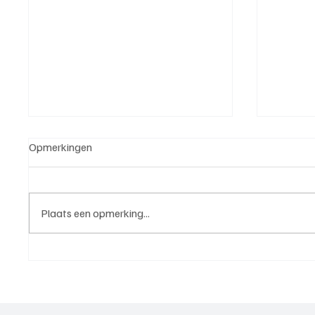
Opmerkingen
Plaats een opmerking...
Michael van Brummelen (v.v.
Roy van
Nederhorst), trainer aan het
Elst), 
woord, de voorbereiding