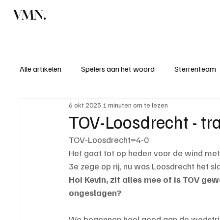
VMN.
Home
C
Alle artikelen
Spelers aan het woord
Sterrenteam
6 okt 2025
1 minuten om te lezen
Standen & uitslagen
KM - Meest sportieve ploeg
TOV-Loosdrecht - tr
TOV-Loosdrecht=4-0
KM - Meest scorende ploeg
Bekervoetbal
S
Het gaat tot op heden voor de wind met
3e zege op rij, nu was Loosdrecht het s
Hoi Kevin, zit alles mee of is TOV g
Introductie donateurclubs 26/27
ongeslagen?
We begonnen heel goed aan de wedstrijd