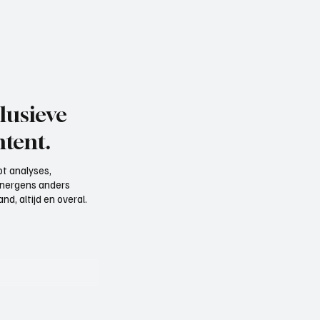
lusieve
tent.
t analyses,
e nergens anders
d, altijd en overal.