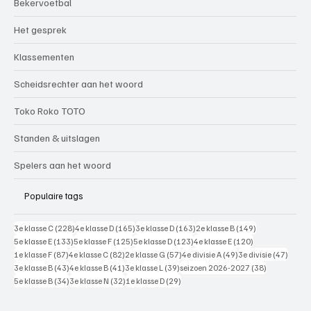
Bekervoetbal
Het gesprek
Klassementen
Scheidsrechter aan het woord
Toko Roko TOTO
Standen & uitslagen
Spelers aan het woord
Populaire tags
228 posts
165 posts
163 posts
149 posts
3e klasse C
(228)
4e klasse D
(165)
3e klasse D
(163)
2e klasse B
(149)
133 posts
125 posts
123 posts
120 posts
5e klasse E
(133)
5e klasse F
(125)
5e klasse D
(123)
4e klasse E
(120)
87 posts
82 posts
57 posts
49 posts
47 pos
1e klasse F
(87)
4e klasse C
(82)
2e klasse G
(57)
4e divisie A
(49)
3e divisie
(47)
43 posts
41 posts
39 posts
38 posts
3e klasse B
(43)
4e klasse B
(41)
3e klasse L
(39)
seizoen 2026-2027
(38)
34 posts
32 posts
29 posts
5e klasse B
(34)
3e klasse N
(32)
1e klasse D
(29)