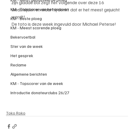
zijn gladde bol zegt het volgende over deze 16 
KM - Topscorer van het seizoen
wedstrijden en waar hij denkt dat er het meest gejuicht 
wordt!
KM - Beste ploeg
De toto is deze week ingevuld door Michael Peterse!
KM - Meest scorende ploeg
Bekervoetbal
Ster van de week
Het gesprek
Reclame
Algemene berichten
KM - Topscorer van de week
Introductie donateurclubs 26/27
Toko Roko