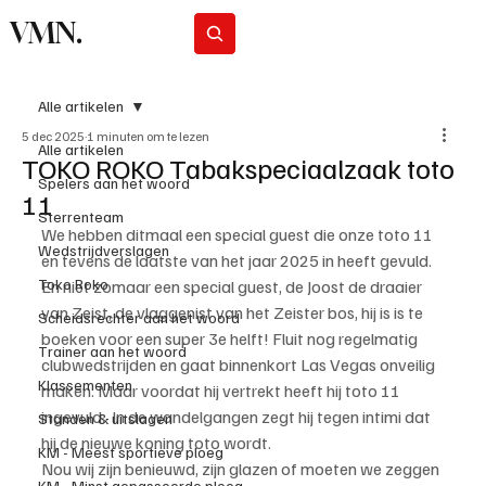
VMN.
Abonneer
Alle artikelen
5 dec 2025
1 minuten om te lezen
Alle artikelen
TOKO ROKO Tabakspeciaalzaak toto
Spelers aan het woord
11
Sterrenteam
We hebben ditmaal een special guest die onze toto 11 
Wedstrijdverslagen
en tevens de laatste van het jaar 2025 in heeft gevuld.
Toko Roko
En niet zomaar een special guest, de Joost de draaier 
van Zeist, de vlaggenist van het Zeister bos, hij is is te 
Scheidsrechter aan het woord
boeken voor een super 3e helft! Fluit nog regelmatig 
Trainer aan het woord
clubwedstrijden en gaat binnenkort Las Vegas onveilig 
Klassementen
maken. Maar voordat hij vertrekt heeft hij toto 11 
ingevuld.  In de wandelgangen zegt hij tegen intimi dat 
Standen & uitslagen
hij de nieuwe koning toto wordt.
KM - Meest sportieve ploeg
Nou wij zijn benieuwd, zijn glazen of moeten we zeggen 
KM - Minst gepasseerde ploeg