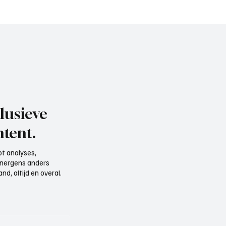
aan het woord
trainer BFC), aan het w
lusieve
tent.
t analyses,
e nergens anders
d, altijd en overal.