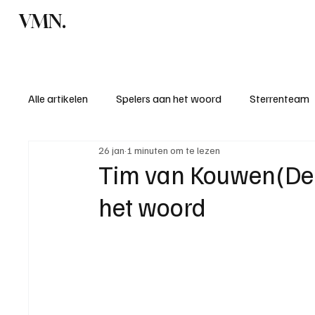
VMN.
Home
C
Alle artikelen
Spelers aan het woord
Sterrenteam
26 jan
1 minuten om te lezen
Standen & uitslagen
KM - Meest sportieve ploeg
Tim van Kouwen(Delt
het woord
KM - Meest scorende ploeg
Bekervoetbal
S
Introductie donateurclubs 26/27