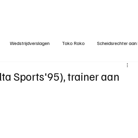
ategorieën
Donateurclubs
Sponsoren
Partners
Stichting MZS
Wedstrijdverslagen
Toko Roko
Scheidsrechter aan
KM - Minst gepasseerde ploeg
KM - Topscorer van het s
a Sports'95), trainer aan
ter van de week
Het gesprek
Reclame
Algemene be