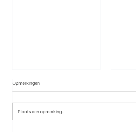
Opmerkingen
Plaats een opmerking...
Roy van Rooijen (Oranje Wit
Mark Vi