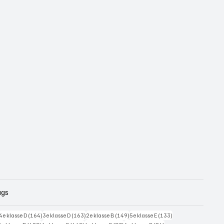
ags
228 posts
164 posts
163 posts
149 posts
133 posts
4e klasse D
(164)
3e klasse D
(163)
2e klasse B
(149)
5e klasse E
(133)