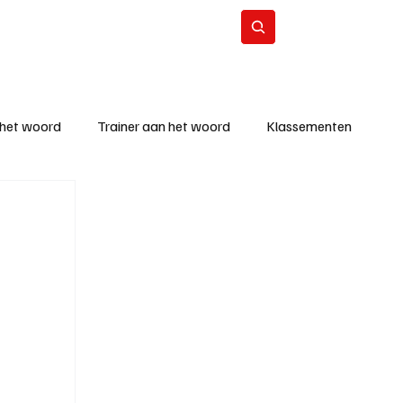
Contact
Abonneer
 het woord
Trainer aan het woord
Klassementen
eizoen
KM - Beste ploeg
richten
KM - Topscorer van de week