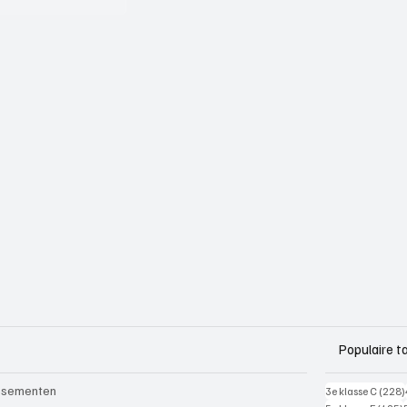
Populaire t
ssementen
3e klasse C
(228)