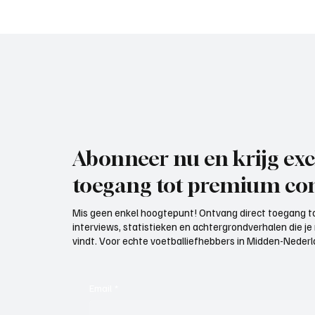
Elst), trainer aan het woord
VOP), 
Abonneer nu en krijg exc
toegang tot premium con
Mis geen enkel hoogtepunt! Ontvang direct toegang to
interviews, statistieken en achtergrondverhalen die j
vindt. Voor echte voetballiefhebbers in Midden-Nederlan
Email
*