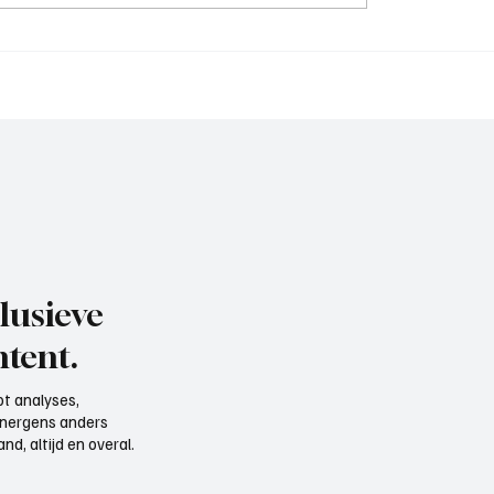
sser (hoofdtrainer
Ruben Bakker (assisten
aan het woord
trainer BFC), aan het w
lusieve
tent.
t analyses,
e nergens anders
d, altijd en overal.