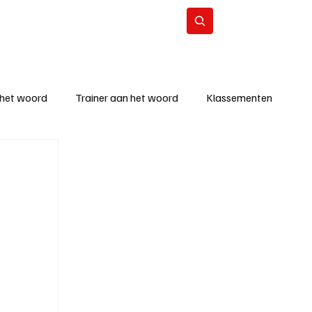
Contact
Abonneer
 het woord
Trainer aan het woord
Klassementen
eizoen
KM - Beste ploeg
richten
KM - Topscorer van de week