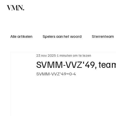
VMN.
Home
C
Alle artikelen
Spelers aan het woord
Sterrenteam
23 nov 2025
1 minuten om te lezen
Standen & uitslagen
KM - Meest sportieve ploeg
SVMM-VVZ'49, team
SVMM-VVZ'49=0-4
KM - Meest scorende ploeg
Bekervoetbal
S
Introductie donateurclubs 26/27