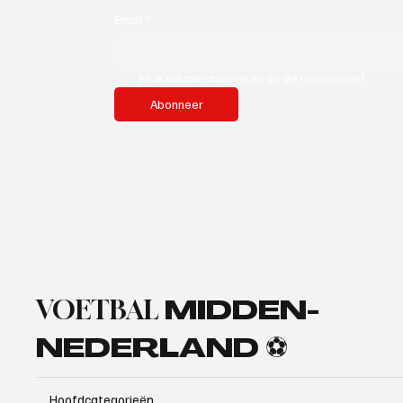
Email
*
Ja, ik wil me abonneren op de nieuwsbrief.
Abonneer
VOETBAL
MIDDEN-
NEDERLAND ⚽
Hoofdcategorieën