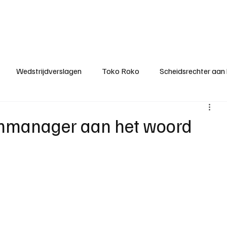
ategorieën
Donateurclubs
Sponsoren
Partners
Stichting MZS
Wedstrijdverslagen
Toko Roko
Scheidsrechter aan
KM - Minst gepasseerde ploeg
KM - Topscorer van het s
manager aan het woord
ter van de week
Het gesprek
Reclame
Algemene be