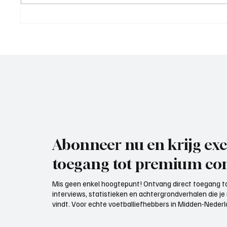
Roy van Rooijen (Oranje Wit
Mark Vi
Elst), trainer aan het woord
VOP), 
Abonneer nu en krijg exc
toegang tot premium con
Mis geen enkel hoogtepunt! Ontvang direct toegang to
interviews, statistieken en achtergrondverhalen die j
vindt. Voor echte voetballiefhebbers in Midden-Nederlan