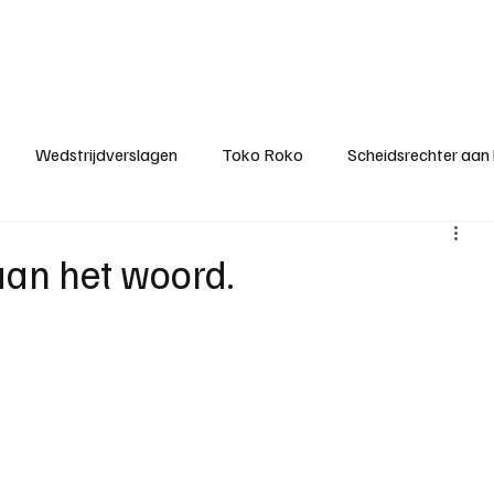
ategorieën
Donateurclubs
Sponsoren
Partners
Stichting MZS
Wedstrijdverslagen
Toko Roko
Scheidsrechter aan
KM - Minst gepasseerde ploeg
KM - Topscorer van het s
aan het woord.
ter van de week
Het gesprek
Reclame
Algemene be