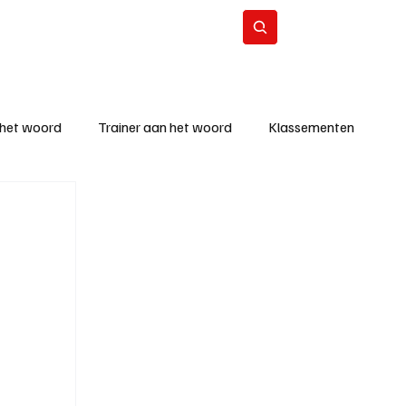
Contact
Abonneer
 het woord
Trainer aan het woord
Klassementen
eizoen
KM - Beste ploeg
richten
KM - Topscorer van de week