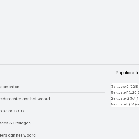
Populaire t
ssementen
3e klasse C
(228)
5e klasse F
(125)
5
eidsrechter aan het woord
2e klasse G
(57)
4
34
5e klasse B
(34)
s
o Roko TOTO
nden & uitslagen
lers aan het woord