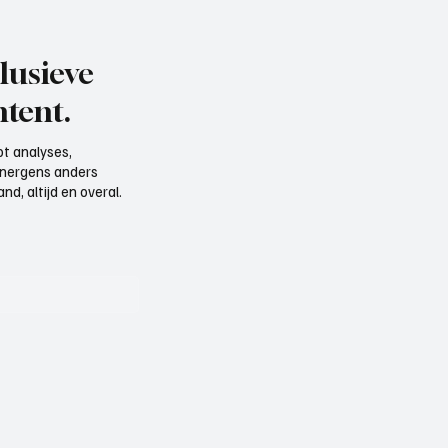
lusieve
tent.
t analyses,
e nergens anders
d, altijd en overal.