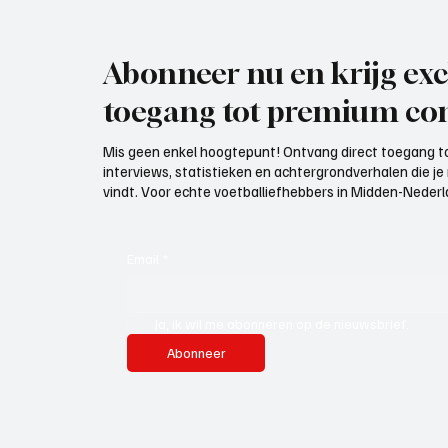
Abonneer nu en krijg exc
toegang tot premium con
Mis geen enkel hoogtepunt! Ontvang direct toegang to
interviews, statistieken en achtergrondverhalen die j
vindt. Voor echte voetballiefhebbers in Midden-Nederlan
Email
*
Ja, ik wil me abonneren op de nieuwsbrief.
Abonneer