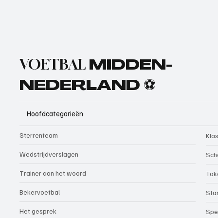
VOETBAL
MIDDEN-
NEDERLAND ⚽
Hoofdcategorieën
Sterrenteam
Kla
Wedstrijdverslagen
Sch
Trainer aan het woord
Tok
Bekervoetbal
Sta
Het gesprek
Spe