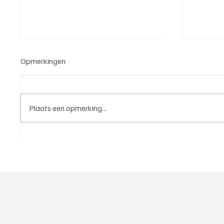
Opmerkingen
Plaats een opmerking...
Mark Visser (hoofdtrainer
Ruben B
VOP), aan het woord
trainer