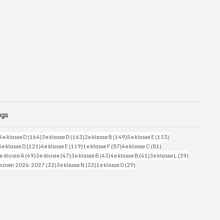
ags
228 posts
164 posts
163 posts
149 posts
133 posts
4e klasse D
(164)
3e klasse D
(163)
2e klasse B
(149)
5e klasse E
(133)
125 posts
121 posts
119 posts
87 posts
81 posts
5e klasse D
(121)
4e klasse E
(119)
1e klasse F
(87)
4e klasse C
(81)
7 posts
49 posts
47 posts
43 posts
41 posts
39 posts
e divisie A
(49)
3e divisie
(47)
3e klasse B
(43)
4e klasse B
(41)
3e klasse L
(39)
 posts
32 posts
32 posts
29 posts
eizoen 2026-2027
(32)
3e klasse N
(32)
1e klasse D
(29)