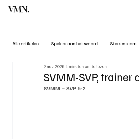
VMN.
Home
C
Alle artikelen
Spelers aan het woord
Sterrenteam
9 nov 2025
1 minuten om te lezen
Standen & uitslagen
KM - Meest sportieve ploeg
SVMM-SVP, trainer 
SVMM – SVP 5-2
KM - Meest scorende ploeg
Bekervoetbal
S
Introductie donateurclubs 26/27