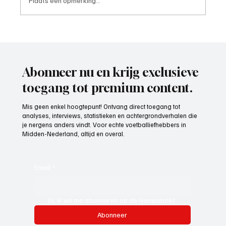
Plaats een opmerking...
Paul Richard(De Posthoorn), trainer aan het
woord
Abonneer nu en krijg exclusieve
toegang tot premium content.
Mis geen enkel hoogtepunt! Ontvang direct toegang tot
analyses, interviews, statistieken en achtergrondverhalen die
je nergens anders vindt. Voor echte voetballiefhebbers in
Midden-Nederland, altijd en overal.
Email
*
Ja, ik wil me abonneren op de nieuwsbrief.
Abonneer