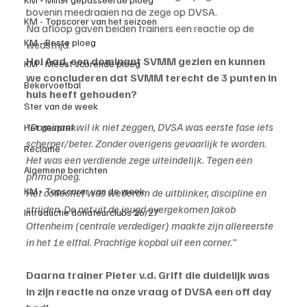
bovenin meedraaien na de zege op DVSA.
KM - Topscorer van het seizoen
Na afloop gaven beiden trainers een reactie op de 
KM - Beste ploeg
wedstrijd.
Hoi Aad, een dominant SVMM gezien en kunnen 
KM - Meest scorende ploeg
we concluderen dat SVMM terecht de 3 punten in 
Bekervoetbal
huis heeft gehouden?
Ster van de week
“Dominant wil ik niet zeggen, DVSA was eerste fase iets 
Het gesprek
scherper/beter. Zonder overigens gevaarlijk te worden. 
Reclame
Het was een verdiende zege uiteindelijk. Tegen een 
Algemene berichten
prima ploeg.
KM - Topscorer van de week
Het collectief was wederom de uitblinker, discipline en 
strijden. De net uit de jeugd overgekomen Jakob 
Introductie donateurclubs 26/27
Ottenheim (centrale verdediger) maakte zijn allereerste 
in het 1e elftal. Prachtige kopbal uit een corner."
Daarna trainer Pieter v.d. Grift die duidelijk was 
in zijn reactie na onze vraag of DVSA een off day 