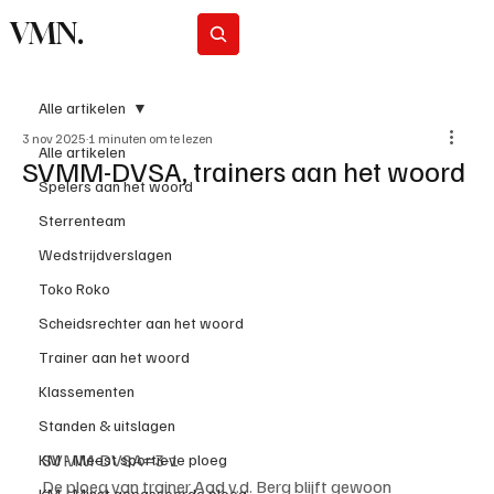
VMN.
Abonneer
Alle artikelen
3 nov 2025
1 minuten om te lezen
Alle artikelen
SVMM-DVSA, trainers aan het woord
Spelers aan het woord
Sterrenteam
Wedstrijdverslagen
Toko Roko
Scheidsrechter aan het woord
Trainer aan het woord
Klassementen
Standen & uitslagen
SVMM-DVSA=3-1
KM - Meest sportieve ploeg
De ploeg van trainer Aad v.d. Berg blijft gewoon 
KM - Minst gepasseerde ploeg