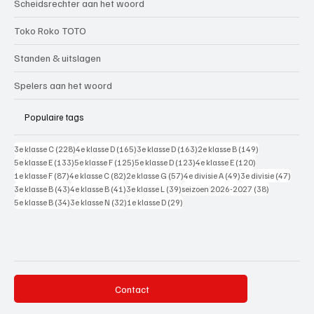
Scheidsrechter aan het woord
Toko Roko TOTO
Standen & uitslagen
Spelers aan het woord
Populaire tags
228 posts
165 posts
163 posts
149 posts
3e klasse C
(228)
4e klasse D
(165)
3e klasse D
(163)
2e klasse B
(149)
133 posts
125 posts
123 posts
120 posts
5e klasse E
(133)
5e klasse F
(125)
5e klasse D
(123)
4e klasse E
(120)
87 posts
82 posts
57 posts
49 posts
47 pos
1e klasse F
(87)
4e klasse C
(82)
2e klasse G
(57)
4e divisie A
(49)
3e divisie
(47)
43 posts
41 posts
39 posts
38 posts
3e klasse B
(43)
4e klasse B
(41)
3e klasse L
(39)
seizoen 2026-2027
(38)
34 posts
32 posts
29 posts
5e klasse B
(34)
3e klasse N
(32)
1e klasse D
(29)
Contact