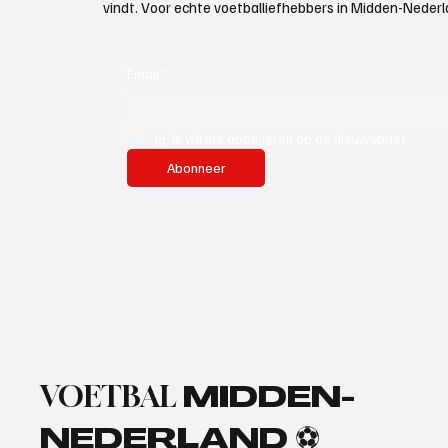
vindt. Voor echte voetballiefhebbers in Midden-Nederlan
Email
*
Ja, ik wil me abonneren op de nieuwsbrief.
Abonneer
VOETBAL
MIDDEN-
NEDERLAND ⚽