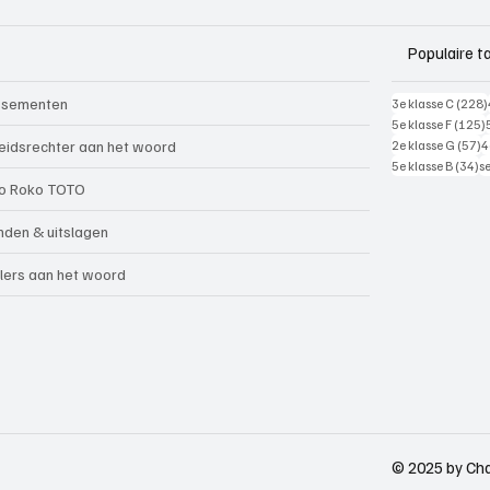
Populaire t
ssementen
3e klasse C
(228)
5e klasse F
(125)
5
eidsrechter aan het woord
2e klasse G
(57)
4
34
5e klasse B
(34)
s
o Roko TOTO
nden & uitslagen
lers aan het woord
© 2025 by Cha