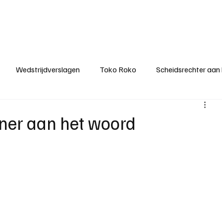
ategorieën
Donateurclubs
Sponsoren
Partners
Stichting MZS
Wedstrijdverslagen
Toko Roko
Scheidsrechter aan
KM - Minst gepasseerde ploeg
KM - Topscorer van het s
iner aan het woord
ter van de week
Het gesprek
Reclame
Algemene be