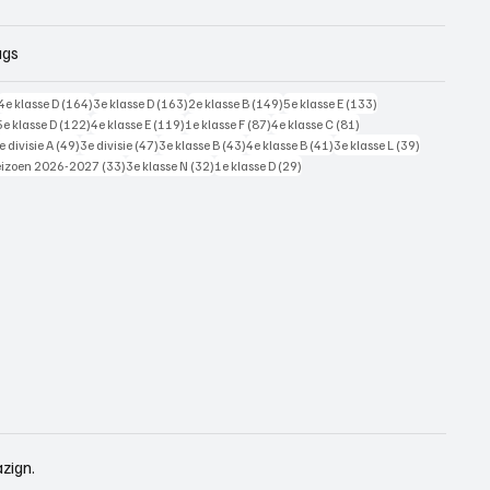
ags
228 posts
164 posts
163 posts
149 posts
133 posts
4e klasse D
(164)
3e klasse D
(163)
2e klasse B
(149)
5e klasse E
(133)
125 posts
122 posts
119 posts
87 posts
81 posts
5e klasse D
(122)
4e klasse E
(119)
1e klasse F
(87)
4e klasse C
(81)
7 posts
49 posts
47 posts
43 posts
41 posts
39 posts
e divisie A
(49)
3e divisie
(47)
3e klasse B
(43)
4e klasse B
(41)
3e klasse L
(39)
 posts
33 posts
32 posts
29 posts
eizoen 2026-2027
(33)
3e klasse N
(32)
1e klasse D
(29)
zign.