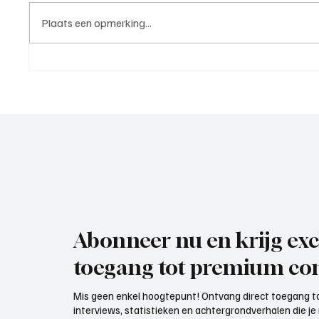
Plaats een opmerking...
Roy van Rooijen (Oranje Wit
Mark Vi
Elst), trainer aan het woord
VOP), 
Abonneer nu en krijg exc
toegang tot premium con
Mis geen enkel hoogtepunt! Ontvang direct toegang to
interviews, statistieken en achtergrondverhalen die j