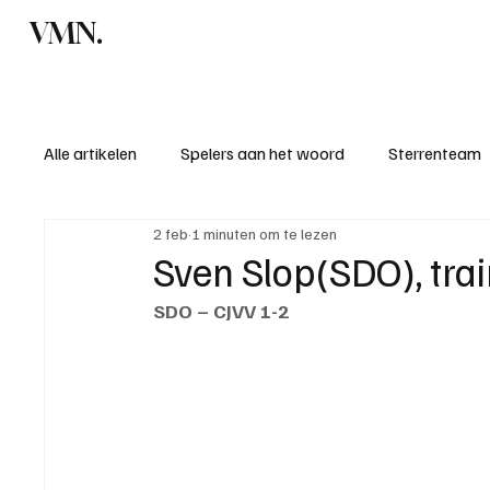
VMN.
Home
C
Alle artikelen
Spelers aan het woord
Sterrenteam
2 feb
1 minuten om te lezen
Standen & uitslagen
KM - Meest sportieve ploeg
Sven Slop(SDO), tra
SDO – CJVV 1-2
KM - Meest scorende ploeg
Bekervoetbal
S
Introductie donateurclubs 26/27