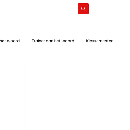
Contact
Abonneer
 het woord
Trainer aan het woord
Klassementen
eizoen
KM - Beste ploeg
richten
KM - Topscorer van de week