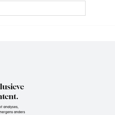
sser (hoofdtrainer
Ruben Bakker (assisten
aan het woord
trainer BFC), aan het w
lusieve
tent.
t analyses,
e nergens anders