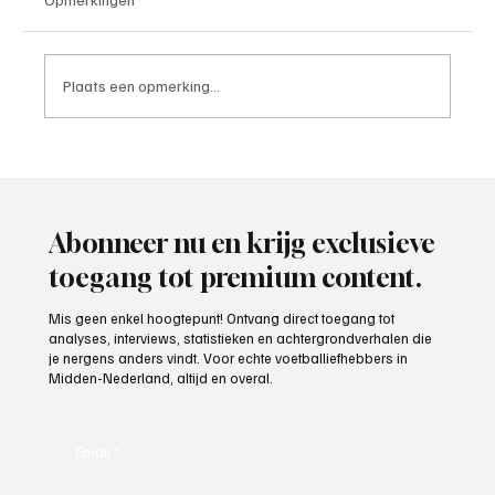
Plaats een opmerking...
OrthoCare Clinics trotse partner van
Voetbal Midden-Nederland: topzorg voor
elke voetballer
Abonneer nu en krijg exclusieve
toegang tot premium content.
Mis geen enkel hoogtepunt! Ontvang direct toegang tot
analyses, interviews, statistieken en achtergrondverhalen die
je nergens anders vindt. Voor echte voetballiefhebbers in
Midden-Nederland, altijd en overal.
Email
*