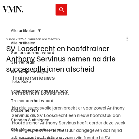
VMN.
Abonneer
Alle artikelen
2 nov 2025
1 minuten om te lezen
Alle artikelen
SV Loosdrecht en hoofdtrainer
Spelers aan het woord
Anthony Servinus nemen na drie
Sterrenteam
succesvolle jaren afscheid
Wedstrijdverslagen
Trainersnieuws
Toko Roko
Scheidsrechter aan het woord
Persbericht Loosdrecht.
Trainer aan het woord
Na drie succesvolle jaren breekt er voor zowel Anthony 
Klassementen
Servinus als SV Loosdrecht een nieuw hoofdstuk aan 
Standen & uitslagen
Hoofdtrainer Anthony Servinus heeft eerder deze week 
KM - Meest sportieve ploeg
in een gesprek met het bestuur aangegeven dat hij na 
afloop van het huidige seizoen zijn functie bij SV 
KM - Minst gepasseerde ploeg