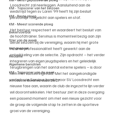
Loosdrecht zal neerleggen. Aansluitend aan de 
KM - Topscorer van het seizoen
wedstrijd tegen sv Laren ‘99 heeft hij zijn besluit 
KM - Beste ploeg
persoonlijk toegelicht aan spelers en staf.
KM - Meest scorende ploeg
Het bestuur respecteert en waardeert het besluit van 
Bekervoetbal
de hoofdtrainer. Servinus is momenteel bezig aan zijn 
Ster van de week
derde seizoen bij de vereniging, waarin hij met grote 
Het gesprek
inzet en professionaliteit heeft gewerkt aan de 
ontwikkeling van de selectie. Zijn opdracht – het verder 
Reclame
integreren van eigen jeugdspelers en het geleidelijk 
Algemene berichten
terugbrengen van het aantal externe spelers – is door 
KM - Topscorer van de week
hem met succes ingevuld. Met het aangekondigde 
vertrek van Servinus breekt voor SV Loosdrecht een 
Introductie donateurclubs 26/27
nieuwe fase aan, waarin de club de ingezette lijn verder 
wil doorontwikkelen. Het bestuur ziet in deze overgang 
een passend moment om met een nieuw gezicht voor 
de groep de volgende stap te zetten in de sportieve 
groei van de vereniging.