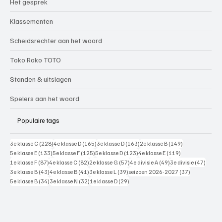
Het gesprek
Klassementen
Scheidsrechter aan het woord
Toko Roko TOTO
Standen & uitslagen
Spelers aan het woord
Populaire tags
228 posts
165 posts
163 posts
149 posts
3e klasse C
(228)
4e klasse D
(165)
3e klasse D
(163)
2e klasse B
(149)
133 posts
125 posts
123 posts
119 posts
5e klasse E
(133)
5e klasse F
(125)
5e klasse D
(123)
4e klasse E
(119)
87 posts
82 posts
57 posts
49 posts
47 pos
1e klasse F
(87)
4e klasse C
(82)
2e klasse G
(57)
4e divisie A
(49)
3e divisie
(47)
43 posts
41 posts
39 posts
37 posts
3e klasse B
(43)
4e klasse B
(41)
3e klasse L
(39)
seizoen 2026-2027
(37)
34 posts
32 posts
29 posts
5e klasse B
(34)
3e klasse N
(32)
1e klasse D
(29)