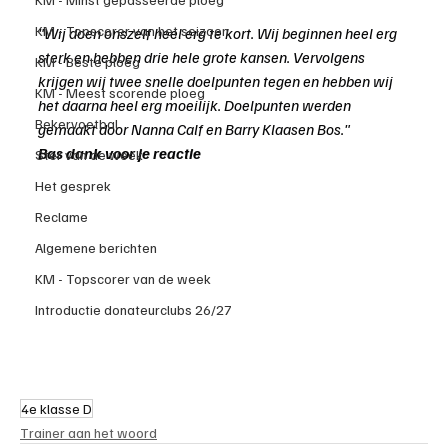
KM - Topscorer van het seizoen
"Wij doen onszelf heel erg te kort. Wij beginnen heel erg 
sterk en hebben drie hele grote kansen. Vervolgens 
KM - Beste ploeg
krijgen wij twee snelle doelpunten tegen en hebben wij 
KM - Meest scorende ploeg
het daarna heel erg moeilijk. Doelpunten werden 
Bekervoetbal
gemaakt door Nanna Calf en Barry Klaasen Bos."
Bas dank voor je reactie
Ster van de week
Het gesprek
Reclame
Algemene berichten
KM - Topscorer van de week
Introductie donateurclubs 26/27
4e klasse D
Trainer aan het woord