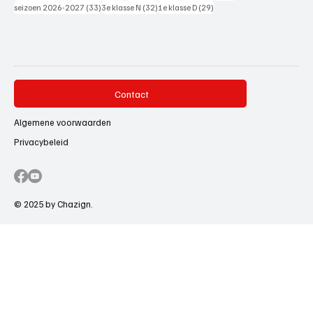
33 posts
32 posts
29 posts
seizoen 2026-2027
(33)
3e klasse N
(32)
1e klasse D
(29)
Contact
Algemene voorwaarden
Privacybeleid
© 2025 by Chazign.