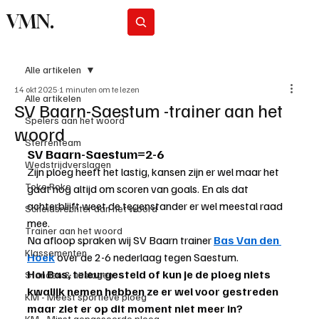
VMN.
Abonneer
Alle artikelen
14 okt 2025
1 minuten om te lezen
Alle artikelen
SV Baarn-Saestum -trainer aan het
Spelers aan het woord
woord
Sterrenteam
SV Baarn-Saestum=2-6
Wedstrijdverslagen
Zijn ploeg heeft het lastig, kansen zijn er wel maar het 
Toko Roko
gaat nog altijd om scoren van goals. En als dat 
achterblijft weet de tegenstander er wel meestal raad 
Scheidsrechter aan het woord
mee.
Trainer aan het woord
Na afloop spraken wij SV Baarn trainer 
Bas Van den 
Klassementen
Hoek
 over de 2-6 nederlaag tegen Saestum.
Hoi Bas, teleurgesteld of kun je de ploeg niets 
Standen & uitslagen
kwalijk nemen hebben ze er wel voor gestreden 
KM - Meest sportieve ploeg
maar ziet er op dit moment niet meer in?
KM - Minst gepasseerde ploeg