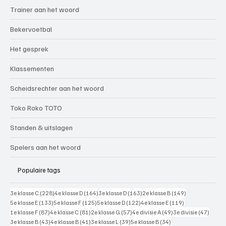
Trainer aan het woord
Bekervoetbal
Het gesprek
Klassementen
Scheidsrechter aan het woord
Toko Roko TOTO
Standen & uitslagen
Spelers aan het woord
Populaire tags
228 posts
164 posts
163 posts
149 posts
3e klasse C
(228)
4e klasse D
(164)
3e klasse D
(163)
2e klasse B
(149)
133 posts
125 posts
122 posts
119 posts
5e klasse E
(133)
5e klasse F
(125)
5e klasse D
(122)
4e klasse E
(119)
87 posts
81 posts
57 posts
49 posts
47 pos
1e klasse F
(87)
4e klasse C
(81)
2e klasse G
(57)
4e divisie A
(49)
3e divisie
(47)
43 posts
41 posts
39 posts
34 posts
3e klasse B
(43)
4e klasse B
(41)
3e klasse L
(39)
5e klasse B
(34)