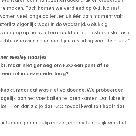
 te maken. Toch komen we verdiend op 0-1. Na rust 
amen veel lange ballen, en uit één zo’n moment valt 
rlitz eigenlijk weer in de wedstrijd. Gelukkig 
eer grip op het spel en maakten in een sterke slotfase 
chte overwinning en een fijne afsluiting voor de break.”
iner Wesley Haasjes
okt, maar niet genoeg om FZO een punt af te 
k een rol in deze nederlaag?
eknokt, maar dat was niet voldoende. We probeerden 
gelijk aan het voetballen te laten komen. Dat lukte in 
et — en dan zie je dat FZO zoveel kwaliteit heeft dat 
nter een prima gelijkmaker, maar uiteindelijk was het 