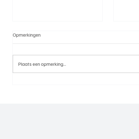
Opmerkingen
Plaats een opmerking...
Michael van Brummelen (v.v.
Roy van
Nederhorst), trainer aan het
Elst), 
woord, de voorbereiding