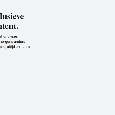
lusieve
tent.
t analyses,
e nergens anders
d, altijd en overal.