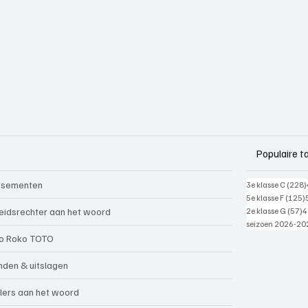
Populaire t
ssementen
3e klasse C
(228)
5e klasse F
(125)
5
eidsrechter aan het woord
2e klasse G
(57)
4
seizoen 2026-20
o Roko TOTO
nden & uitslagen
lers aan het woord