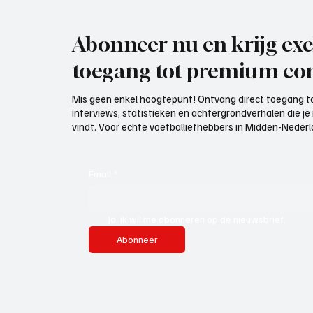
Abonneer nu en krijg exc
toegang tot premium con
Mis geen enkel hoogtepunt! Ontvang direct toegang to
interviews, statistieken en achtergrondverhalen die j
vindt. Voor echte voetballiefhebbers in Midden-Nederlan
Email
*
Ja, ik wil me abonneren op de nieuwsbrief.
Abonneer