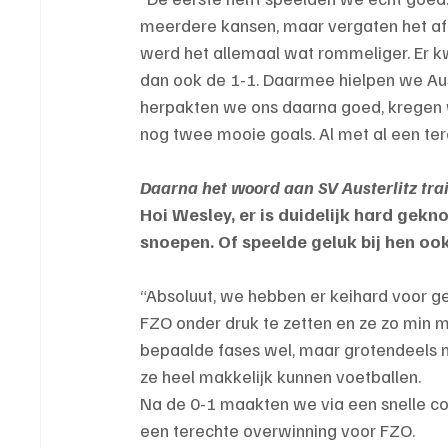
meerdere kansen, maar vergaten het af
werd het allemaal wat rommeliger. Er kw
dan ook de 1-1. Daarmee hielpen we Auste
herpakten we ons daarna goed, kregen w
nog twee mooie goals. Al met al een tere
Daarna het woord aan SV Austerlitz tra
Hoi Wesley, er is duidelijk hard gekn
snoepen. Of speelde geluk bij hen oo
“Absoluut, we hebben er keihard voor g
FZO onder druk te zetten en ze zo min mo
bepaalde fases wel, maar grotendeels ni
ze heel makkelijk kunnen voetballen.
Na de 0-1 maakten we via een snelle cou
een terechte overwinning voor FZO.