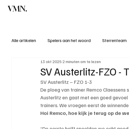
VMN.
Home
C
Alle artikelen
Spelers aan het woord
Sterrenteam
13 okt 2025
2 minuten om te lezen
Standen & uitslagen
KM - Meest sportieve ploeg
SV Austerlitz-FZO - 
SV Austerlitz – FZO 1-3
KM - Meest scorende ploeg
Bekervoetbal
S
De ploeg van trainer Remco Claessens s
Austerlitz en gaat met een goed gevoel 
trainers. We vroegen eerst de winnende 
Introductie donateurclubs 26/27
Hoi Remco, hoe kijk je terug op de w
“De eerste helft speelden we echt goed