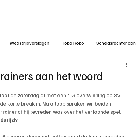
ategorieën
Donateurclubs
Sponsoren
Partners
Stichting MZS
Wedstrijdverslagen
Toko Roko
Scheidsrechter aan
KM - Minst gepasseerde ploeg
KM - Topscorer van het s
Trainers aan het woord
ter van de week
Het gesprek
Reclame
Algemene be
loot de zaterdag af met een 1-3 overwinning op SV 
de korte break in. Na afloop spraken wij beiden 
trainer of hij tevreden was over het vertoonde spel.
edstijd?
. We waren dominant, zetten goed druk en creëerden 