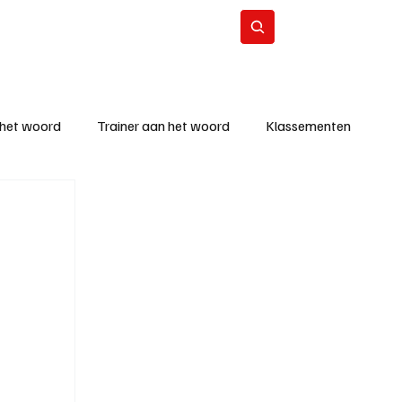
Contact
Abonneer
 het woord
Trainer aan het woord
Klassementen
eizoen
KM - Beste ploeg
richten
KM - Topscorer van de week