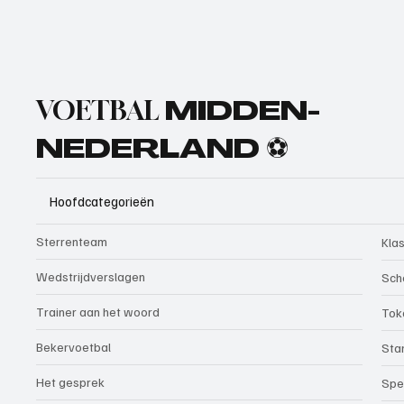
VOETBAL
MIDDEN-
NEDERLAND ⚽
Hoofdcategorieën
Sterrenteam
Kla
Wedstrijdverslagen
Sch
Trainer aan het woord
Tok
Bekervoetbal
Sta
Het gesprek
Spe