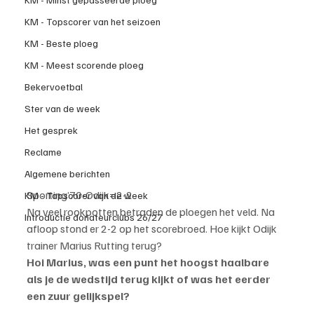
KM - Topscorer van het seizoen
KM - Beste ploeg
KM - Meest scorende ploeg
Bekervoetbal
Ster van de week
Het gesprek
Reclame
Algemene berichten
Sporting’70-Odijk=2-2
KM - Topscorer van de week
Na veel rookpotten betraden de ploegen het veld. Na 
Introductie donateurclubs 26/27
afloop stond er 2-2 op het scorebroed. Hoe kijkt Odijk 
trainer Marius Rutting terug?
Hoi Marius, was een punt het hoogst haalbare 
als je de wedstijd terug kijkt of was het eerder 
een zuur gelijkspel?