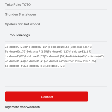
Toko Roko TOTO
Standen & uitslagen
Spelers aan het woord
Populaire tags
228 posts
164 posts
163 posts
149 posts
3e klasse C
(228)
4e klasse D
(164)
3e klasse D
(163)
2e klasse B
(149)
133 posts
125 posts
123 posts
119 posts
5e klasse E
(133)
5e klasse F
(125)
5e klasse D
(123)
4e klasse E
(119)
87 posts
82 posts
57 posts
49 posts
47 pos
1e klasse F
(87)
4e klasse C
(82)
2e klasse G
(57)
4e divisie A
(49)
3e divisie
(47)
43 posts
41 posts
39 posts
35 posts
3e klasse B
(43)
4e klasse B
(41)
3e klasse L
(39)
seizoen 2026-2027
(35)
34 posts
32 posts
29 posts
5e klasse B
(34)
3e klasse N
(32)
1e klasse D
(29)
Contact
Algemene voorwaarden