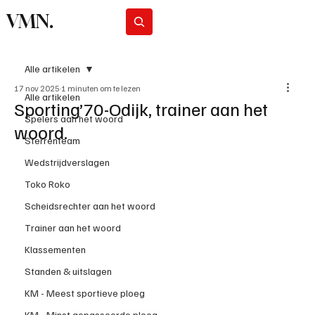
VMN.
Abonneer
Alle artikelen
17 nov 2025
1 minuten om te lezen
Alle artikelen
Sporting’70-Odijk, trainer aan het
Spelers aan het woord
woord.
Sterrenteam
Wedstrijdverslagen
Toko Roko
Scheidsrechter aan het woord
Trainer aan het woord
Klassementen
Standen & uitslagen
KM - Meest sportieve ploeg
KM - Minst gepasseerde ploeg