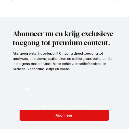
Roy van Rooijen (Oranje Wit Elst), trainer
aan het woord
Abonneer nu en krijg exclusieve
toegang tot premium content.
Mis geen enkel hoogtepunt! Ontvang direct toegang tot
analyses, interviews, statistieken en achtergrondverhalen die
je nergens anders vindt. Voor echte voetballiefhebbers in
Midden-Nederland, altijd en overal.
Email
*
Ja, ik wil me abonneren op de nieuwsbrief.
Abonneer