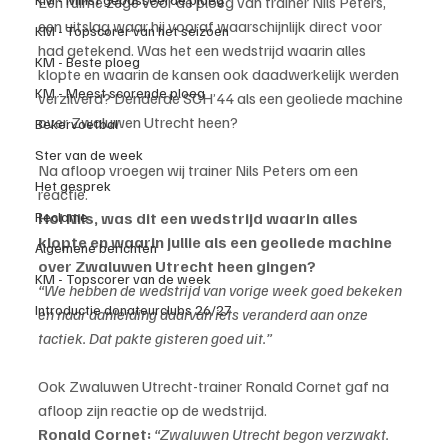
Een ruime zege voor de ploeg van trainer Nils Peters, 
een uitslag waar hij vooraf waarschijnlijk direct voor 
KM - Topscorer van het seizoen
had getekend. Was het een wedstrijd waarin alles 
KM - Beste ploeg
klopte en waarin de kansen ook daadwerkelijk werden 
KM - Meest scorende ploeg
verzilverd? Denderde SCH’44 als een geoliede machine 
over Zwaluwen Utrecht heen?
Bekervoetbal
Ster van de week
Na afloop vroegen wij trainer Nils Peters om een 
Het gesprek
reactie.
Hoi Nils, was dit een wedstrijd waarin alles 
Reclame
klopte en waarin jullie als een geoliede machine 
Algemene berichten
over Zwaluwen Utrecht heen gingen?
KM - Topscorer van de week
“We hebben de wedstrijd van vorige week goed bekeken 
Introductie donateurclubs 26/27
en naar aanleiding daarvan iets veranderd aan onze 
tactiek. Dat pakte gisteren goed uit.”
Ook Zwaluwen Utrecht-trainer Ronald Cornet gaf na 
afloop zijn reactie op de wedstrijd.
Ronald Cornet:
“Zwaluwen Utrecht begon verzwakt. 