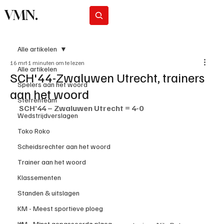
VMN.
Abonneer
Alle artikelen
16 mrt
1 minuten om te lezen
Alle artikelen
SCH'44-Zwaluwen Utrecht, trainers
Spelers aan het woord
aan het woord
Sterrenteam
SCH’44 – Zwaluwen Utrecht = 4-0
Wedstrijdverslagen
Toko Roko
Scheidsrechter aan het woord
Trainer aan het woord
Klassementen
Standen & uitslagen
KM - Meest sportieve ploeg
KM - Minst gepasseerde ploeg