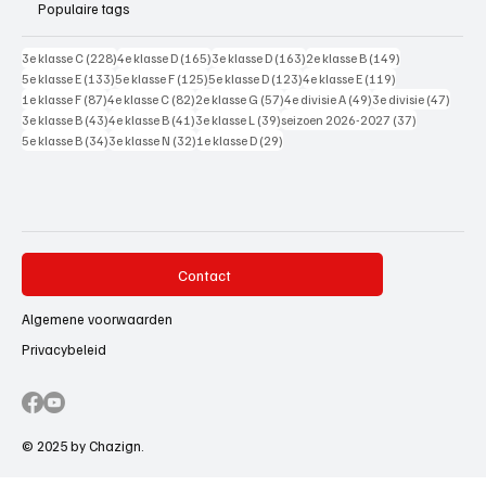
Populaire tags
228 posts
165 posts
163 posts
149 posts
3e klasse C
(228)
4e klasse D
(165)
3e klasse D
(163)
2e klasse B
(149)
133 posts
125 posts
123 posts
119 posts
5e klasse E
(133)
5e klasse F
(125)
5e klasse D
(123)
4e klasse E
(119)
87 posts
82 posts
57 posts
49 posts
47 pos
1e klasse F
(87)
4e klasse C
(82)
2e klasse G
(57)
4e divisie A
(49)
3e divisie
(47)
43 posts
41 posts
39 posts
37 posts
3e klasse B
(43)
4e klasse B
(41)
3e klasse L
(39)
seizoen 2026-2027
(37)
34 posts
32 posts
29 posts
5e klasse B
(34)
3e klasse N
(32)
1e klasse D
(29)
Contact
Algemene voorwaarden
Privacybeleid
© 2025 by Chazign.