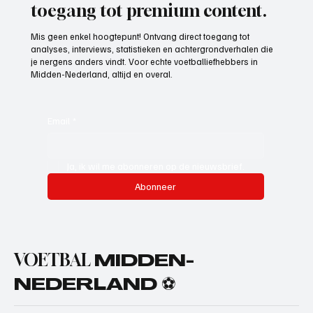
toegang tot premium content.
Mis geen enkel hoogtepunt! Ontvang direct toegang tot
analyses, interviews, statistieken en achtergrondverhalen die
je nergens anders vindt. Voor echte voetballiefhebbers in
Midden-Nederland, altijd en overal.
Email
*
Ja, ik wil me abonneren op de nieuwsbrief.
Abonneer
VOETBAL
MIDDEN-
NEDERLAND ⚽