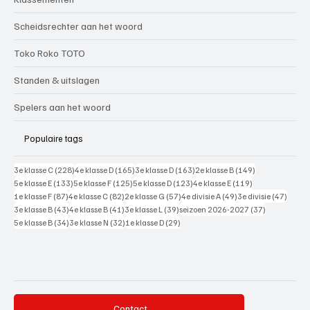
Scheidsrechter aan het woord
Toko Roko TOTO
Standen & uitslagen
Spelers aan het woord
Populaire tags
228 posts
165 posts
163 posts
149 posts
3e klasse C
(228)
4e klasse D
(165)
3e klasse D
(163)
2e klasse B
(149)
133 posts
125 posts
123 posts
119 posts
5e klasse E
(133)
5e klasse F
(125)
5e klasse D
(123)
4e klasse E
(119)
87 posts
82 posts
57 posts
49 posts
47 pos
1e klasse F
(87)
4e klasse C
(82)
2e klasse G
(57)
4e divisie A
(49)
3e divisie
(47)
43 posts
41 posts
39 posts
37 posts
3e klasse B
(43)
4e klasse B
(41)
3e klasse L
(39)
seizoen 2026-2027
(37)
34 posts
32 posts
29 posts
5e klasse B
(34)
3e klasse N
(32)
1e klasse D
(29)
Contact