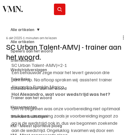
VMN.
Abonneer
Alle artikelen
6 okt 2025
1 minuten om te lezen
Alle artikelen
SC Urban Talent-AMVJ - trainer aan
Spelers aan het woord
het woord.
Sterrenteam
SC Urban Talent-AMVJ=2-1
Wedstrijdverslagen
Een benauwde zege maar het levert gewoon drie 
Toko Roko
punten op. Na afloop spraken wij  assistent trainer 
Alexandro Franklin Marica. 
Scheidsrechter aan het woord
Hoi Alexandro, wat voor wedstrijd was het?
Trainer aan het woord
Klassementen
Om te beginnen was onze voorbereiding niet optimaal 
en ik ben van mening zoals je voorbereiding ingaat zo 
Standen & uitslagen
ga je de wedstrijd ook in, dus we begonnen zoekende 
KM - Meest sportieve ploeg
aan de wedstrijd. Ongelukkig  kwamen wij door een 
KM - Minst gepasseerde ploeg