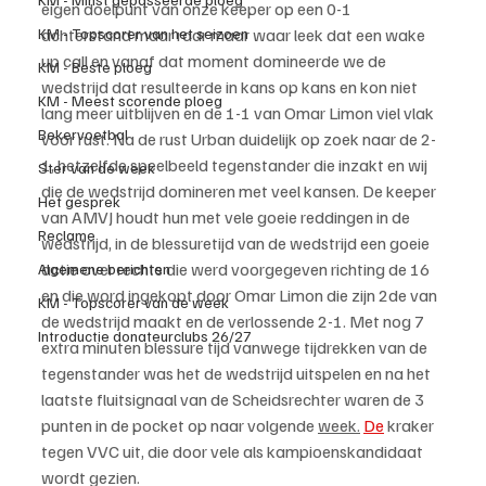
eigen doelpunt van onze keeper op een 0-1 
KM - Topscorer van het seizoen
achterstand maar raar maar waar leek dat een wake 
up call en vanaf dat moment domineerde we de 
KM - Beste ploeg
wedstrijd dat resulteerde in kans op kans en kon niet 
KM - Meest scorende ploeg
lang meer uitblijven en de 1-1 van Omar Limon viel vlak 
Bekervoetbal
voor rust. Na de rust Urban duidelijk op zoek naar de 2-
1, hetzelfde speelbeeld tegenstander die inzakt en wij 
Ster van de week
die de wedstrijd domineren met veel kansen. De keeper 
Het gesprek
van AMVJ houdt hun met vele goeie reddingen in de 
Reclame
wedstrijd, in de blessuretijd van de wedstrijd een goeie 
actie over rechts die werd voorgegeven richting de 16 
Algemene berichten
en die word ingekopt door Omar Limon die zijn 2de van 
KM - Topscorer van de week
de wedstrijd maakt en de verlossende 2-1. Met nog 7 
Introductie donateurclubs 26/27
extra minuten blessure tijd vanwege tijdrekken van de 
tegenstander was het de wedstrijd uitspelen en na het 
laatste fluitsignaal van de Scheidsrechter waren de 3 
punten in de pocket op naar volgende 
week.
De
 kraker 
tegen VVC uit, die door vele als kampioenskandidaat 
wordt gezien.