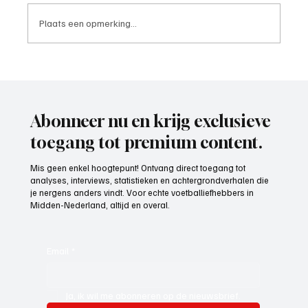
Plaats een opmerking...
Paul Richard(De Posthoorn), trainer aan het
woord
Abonneer nu en krijg exclusieve
toegang tot premium content.
Mis geen enkel hoogtepunt! Ontvang direct toegang tot
analyses, interviews, statistieken en achtergrondverhalen die
je nergens anders vindt. Voor echte voetballiefhebbers in
Midden-Nederland, altijd en overal.
Email
*
Ja, ik wil me abonneren op de nieuwsbrief.