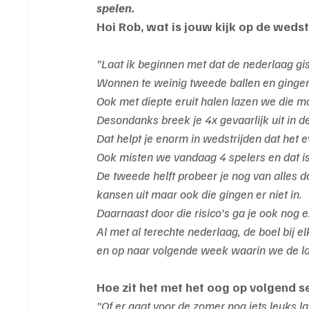
spelen.
Hoi Rob, wat is jouw kijk op de weds
"Laat ik beginnen met dat de nederlaag gi
Wonnen te weinig tweede ballen en gingen
Ook met diepte eruit halen lazen we die 
Desondanks breek je 4x gevaarlijk uit in de
Dat helpt je enorm in wedstrijden dat het 
Ook misten we vandaag 4 spelers en dat i
De tweede helft probeer je nog van alles d
kansen uit maar ook die gingen er niet in.
Daarnaast door die risico’s ga je ook nog e
Al met al terechte nederlaag, de boel bij 
en op naar volgende week waarin we de laa
Hoe zit het met het oog op volgend s
"Of er gaat voor de zomer nog iets leuks l