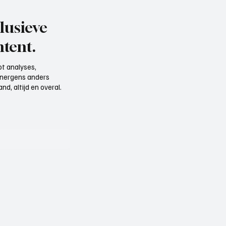
lusieve
tent.
t analyses,
e nergens anders
d, altijd en overal.