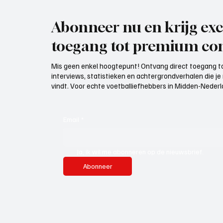
Abonneer nu en krijg exc
toegang tot premium con
Mis geen enkel hoogtepunt! Ontvang direct toegang to
interviews, statistieken en achtergrondverhalen die j
vindt. Voor echte voetballiefhebbers in Midden-Nederlan
Email
*
Ja, ik wil me abonneren op de nieuwsbrief.
Abonneer