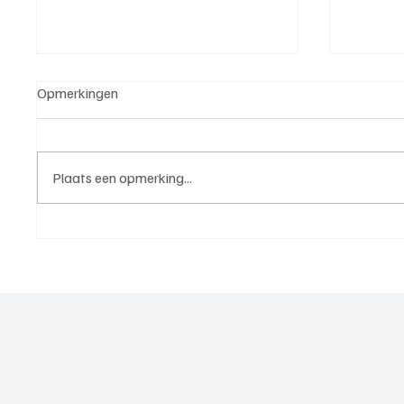
Opmerkingen
Plaats een opmerking...
Michael van Brummelen (v.v.
Roy van
Nederhorst), trainer aan het
Elst), 
woord, de voorbereiding