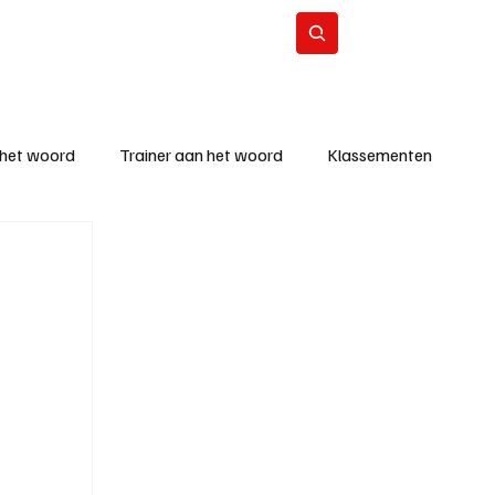
Contact
Abonneer
 het woord
Trainer aan het woord
Klassementen
eizoen
KM - Beste ploeg
richten
KM - Topscorer van de week