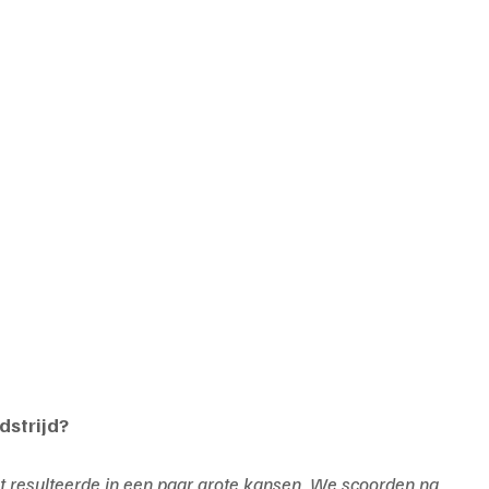
edstrijd?
 resulteerde in een paar grote kansen. We scoorden na 