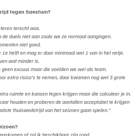
trijd tegen Saestum?
steren terecht was.
 de duels niet aan zoals we ze normaal aangingen.
momenten niet goed.
 1e helft en mag er daar minimaal wel 1 van in het netje. 
even wat minder is.
s geen excuus maar die voelden we wel als team.
oor extra risico’s te nemen, daar kwamen nog wel 3 grote 
xtra ruimte en kansen tegen krijgen maar die calculeer je in.
elkaar houden en proberen de aantallen acceptabel te krijgen 
tste thuiswedstrijd van het seizoen gaan spelen."
eizoen?
angskomen of zal ik beschikbaar zijn rond 