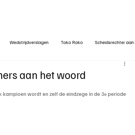
ategorieën
Donateurclubs
Sponsoren
Partners
Stichting MZS
Wedstrijdverslagen
Toko Roko
Scheidsrechter aan
KM - Minst gepasseerde ploeg
KM - Topscorer van het s
ners aan het woord
ter van de week
Het gesprek
Reclame
Algemene be
 kampioen wordt en zelf de eindzege in de 3
 periode 
e