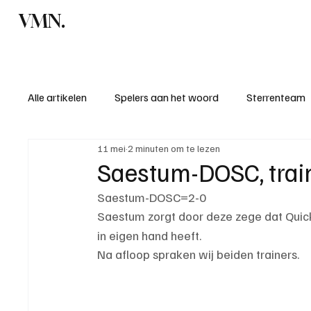
VMN.
Home
C
Alle artikelen
Spelers aan het woord
Sterrenteam
11 mei
2 minuten om te lezen
Standen & uitslagen
KM - Meest sportieve ploeg
Saestum-DOSC, trai
Saestum-DOSC=2-0
KM - Meest scorende ploeg
Bekervoetbal
S
Saestum zorgt door deze zege dat Quick
in eigen hand heeft.
Na afloop spraken wij beiden trainers.
Introductie donateurclubs 26/27