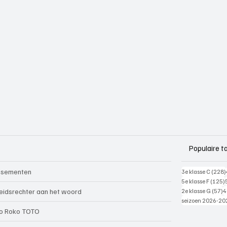
Populaire t
ssementen
3e klasse C
(228)
5e klasse F
(125)
5
eidsrechter aan het woord
2e klasse G
(57)
4
seizoen 2026-20
o Roko TOTO