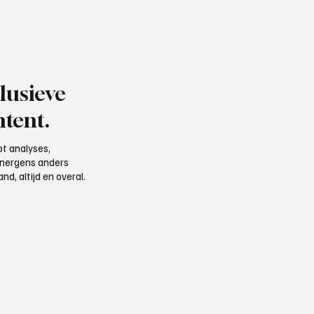
lusieve
tent.
t analyses,
e nergens anders
d, altijd en overal.