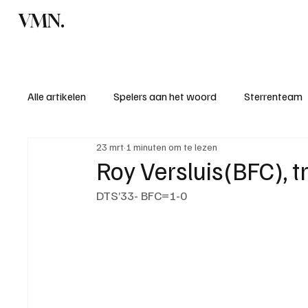
VMN.
Home
C
Alle artikelen
Spelers aan het woord
Sterrenteam
23 mrt
1 minuten om te lezen
Standen & uitslagen
KM - Meest sportieve ploeg
Roy Versluis(BFC), t
DTS’33- BFC=1-0
KM - Meest scorende ploeg
Bekervoetbal
S
Introductie donateurclubs 26/27