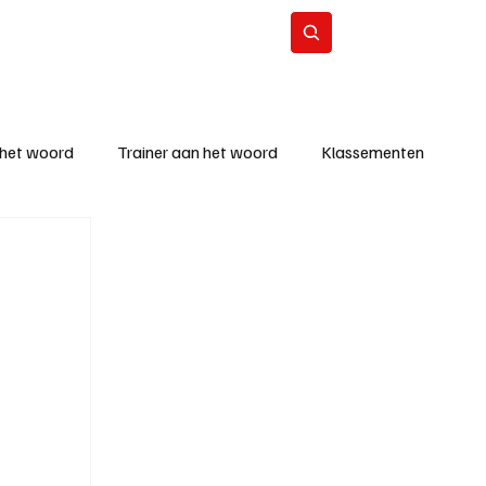
Contact
Abonneer
 het woord
Trainer aan het woord
Klassementen
eizoen
KM - Beste ploeg
richten
KM - Topscorer van de week