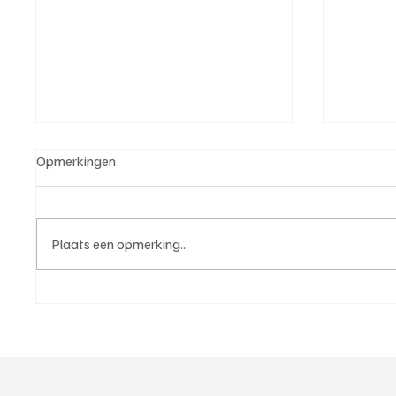
Opmerkingen
Plaats een opmerking...
Roy van Rooijen (Oranje Wit
Mark Vi
Elst), trainer aan het woord
VOP), 