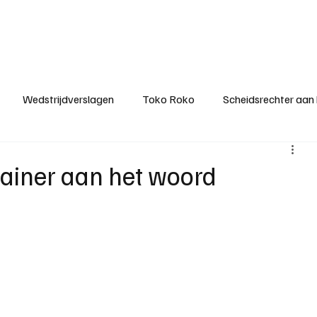
ategorieën
Donateurclubs
Sponsoren
Partners
Stichting MZS
Wedstrijdverslagen
Toko Roko
Scheidsrechter aan
KM - Minst gepasseerde ploeg
KM - Topscorer van het s
rainer aan het woord
ter van de week
Het gesprek
Reclame
Algemene be