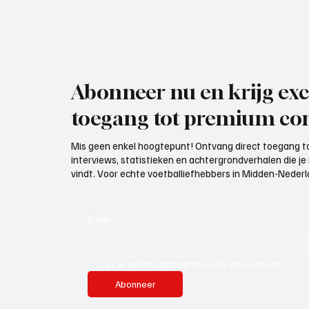
Abonneer nu en krijg exc
toegang tot premium con
Mis geen enkel hoogtepunt! Ontvang direct toegang to
interviews, statistieken en achtergrondverhalen die j
vindt. Voor echte voetballiefhebbers in Midden-Nederlan
Email
*
Ja, ik wil me abonneren op de nieuwsbrief.
Abonneer