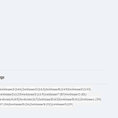
ags
228 posts
164 posts
163 posts
149 posts
133 posts
4e klasse D
(164)
3e klasse D
(163)
2e klasse B
(149)
5e klasse E
(133)
125 posts
123 posts
119 posts
87 posts
81 posts
5e klasse D
(123)
4e klasse E
(119)
1e klasse F
(87)
4e klasse C
(81)
7 posts
49 posts
47 posts
43 posts
41 posts
39 posts
e divisie A
(49)
3e divisie
(47)
3e klasse B
(43)
4e klasse B
(41)
3e klasse L
(39)
34 posts
34 posts
32 posts
29 posts
27
(34)
5e klasse B
(34)
3e klasse N
(32)
1e klasse D
(29)