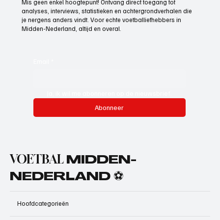
Mis geen enkel hoogtepunt! Ontvang direct toegang tot
analyses, interviews, statistieken en achtergrondverhalen die
je nergens anders vindt. Voor echte voetballiefhebbers in
Midden-Nederland, altijd en overal.
Email
*
Ja, ik wil me abonneren op de nieuwsbrief.
Abonneer
VOETBAL
MIDDEN-
NEDERLAND ⚽
Hoofdcategorieën