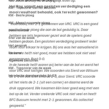
We zochten Roy na afloop gelijk even op.
Hoi Roy, vanuit een gesloten verdediging een 
KM - Topscorer van het seizoen
mooi resultaat behaald, ook terecht gewonnen?
KM - Beste ploeg
KM - Meest scorende ploeg
"Inderdaad, met 2-1 gewonnen van VRC. VRC is een goed 
voetballende ploeg die aan de bal geduldig is. Daar 
Bekervoetbal
hebben we iets tegenover gezet wat de spelers goed 
Ster van de week
hebben gedaan. Een gesloten verdediging probeert ieder 
Het gesprek
team voor elkaar te krijgen. Bij ons was het aanvallend in 
de eerste helft niet goed, maar we hebben ook niet veel 
Reclame
weggegeven. Rust 0-0.
Algemene berichten
In de tweede helft waren wij beter aan de bal en werd het 
KM - Topscorer van de week
voor VRC wat lastiger. We scoorden via Sierd van Wilsum 
Introductie donateurclubs 26/27
de 1-0 en ook snel erna de 2-0, door Sierd. VRC scoorde 
uit het niets de 2-1 (uit een corner) en daarna werd de 
druk opgevoerd. We kwamen één keer goed weg met een 
bal op de lat. Verder creëerde VRC ook niet veel en heeft 
BFC Bussum terecht met 2-1 gewonnen. Als collectief 
gespeeld."