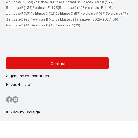
228 posts
164 posts
163 posts
149 posts
3e klasse C
(228)
4e klasse D
(164)
3e klasse D
(163)
2e klasse B
(149)
133 posts
125 posts
123 posts
119 posts
5e klasse E
(133)
5e klasse F
(125)
5e klasse D
(123)
4e klasse E
(119)
87 posts
82 posts
57 posts
49 posts
47 pos
1e klasse F
(87)
4e klasse C
(82)
2e klasse G
(57)
4e divisie A
(49)
3e divisie
(47)
43 posts
41 posts
39 posts
35 posts
3e klasse B
(43)
4e klasse B
(41)
3e klasse L
(39)
seizoen 2026-2027
(35)
34 posts
32 posts
29 posts
5e klasse B
(34)
3e klasse N
(32)
1e klasse D
(29)
Contact
Algemene voorwaarden
Privacybeleid
© 2025 by Chazign.