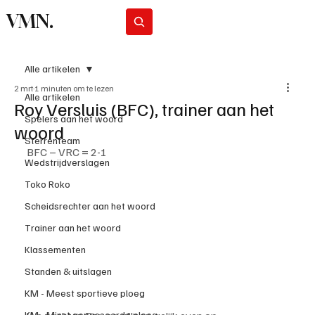
VMN.
Abonneer
Alle artikelen
2 mrt
1 minuten om te lezen
Alle artikelen
Roy Versluis (BFC), trainer aan het
Spelers aan het woord
woord
Sterrenteam
BFC – VRC = 2-1
Wedstrijdverslagen
Toko Roko
Scheidsrechter aan het woord
Trainer aan het woord
Klassementen
Standen & uitslagen
KM - Meest sportieve ploeg
KM - Minst gepasseerde ploeg