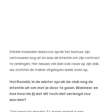
Enkele maanden daarvoor sprak het bestuur zijn 
vertrouwen nog uit en was de intentie om zijn contract 
te verlengen. Het nieuws viel dan ook rauw op zijn dak, 
we zochten de trainer afgelopen week even op.
Hoi Ronald, in de winter sprak de club nog de 
intentie uit om met je door te gaan. Wanneer en 
hoe hoorde jij dat dit toch niet verlengd zou 
worden? 
"Dat werd mij dinsdag 31 maart verteld in een 