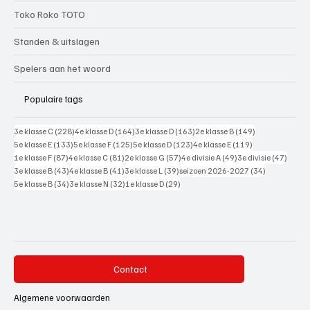
Toko Roko TOTO
Standen & uitslagen
Spelers aan het woord
Populaire tags
228 posts
164 posts
163 posts
149 posts
3e klasse C
(228)
4e klasse D
(164)
3e klasse D
(163)
2e klasse B
(149)
133 posts
125 posts
123 posts
119 posts
5e klasse E
(133)
5e klasse F
(125)
5e klasse D
(123)
4e klasse E
(119)
87 posts
81 posts
57 posts
49 posts
47 pos
1e klasse F
(87)
4e klasse C
(81)
2e klasse G
(57)
4e divisie A
(49)
3e divisie
(47)
43 posts
41 posts
39 posts
34 posts
3e klasse B
(43)
4e klasse B
(41)
3e klasse L
(39)
seizoen 2026-2027
(34)
34 posts
32 posts
29 posts
5e klasse B
(34)
3e klasse N
(32)
1e klasse D
(29)
Contact
Algemene voorwaarden