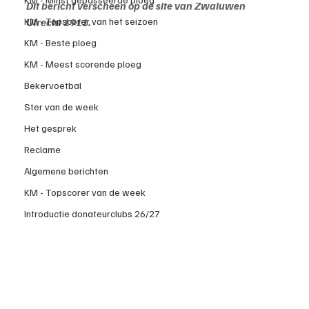
Dit bericht verscheen op de site van Zwaluwen 
KM - Topscorer van het seizoen
Utrecht 1911. 
KM - Beste ploeg
KM - Meest scorende ploeg
Bekervoetbal
Ster van de week
Het gesprek
Reclame
Algemene berichten
KM - Topscorer van de week
Introductie donateurclubs 26/27