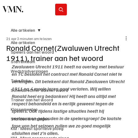
VMN.
Abonneer
Alle artikelen
21 apr
3 minuten om te lezen
Alle artikelen
Ronald Cornet(Zwaluwen Utrecht
Spelers aan het woord
1911), trainer aan het woord
Sterrenteam
Zwaluwen Utrecht 1911 heeft na overleg met bestuur 
Wedstrijdverslagen
en TC besloten het contract met Ronald Cornet niet te 
Toko Roko
verlengen. Dit betekent dat Ronald Zwaluwen Utrecht 
1911 na 4 mooie jaren gaat verlaten. Wij willen 
Scheidsrechter aan het woord
Ronald heel erg bedanken! Hij heeft ons altijd met 
Trainer aan het woord
respect behandeld en is eerlijk geweest tegen de 
Klassementen
spelers. Ook tijdens lastige situaties heeft hij 
vertrouwen gehouden in de spelersgroep! De laatste 
Standen & uitslagen
fase van het seizoen zullen we zo goed mogelijk 
KM - Meest sportieve ploeg
afsluiten met z’n allen.
KM - Minst gepasseerde ploeg