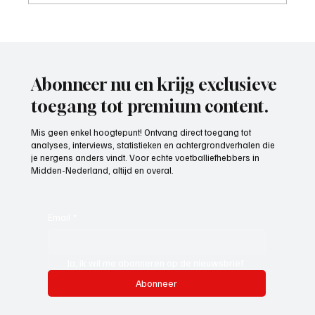
Mark Visser (hoofdtrainer VOP), aan het
woord
Abonneer nu en krijg exclusieve
toegang tot premium content.
Mis geen enkel hoogtepunt! Ontvang direct toegang tot
analyses, interviews, statistieken en achtergrondverhalen die
je nergens anders vindt. Voor echte voetballiefhebbers in
Midden-Nederland, altijd en overal.
Email
*
Ja, ik wil me abonneren op de nieuwsbrief.
Abonneer