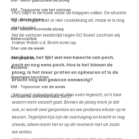
KM - Topscorer van het seizoen
HVC blijft in de hoek waar de klappen vallen. De situatie 
KM - Beste ploeg
op de ranglijst ziet er niet rooskleurig uit, maar er is nog 
niets beslist.
KM - Meest scorende ploeg
Na de verloren wedstrijd tegen SO Soest zochten wij 
Bekervoetbal
trainer Robin v.d. Brom even op.
Ster van de week
Hoi Robin, het lijkt wel een kwestie van pech, 
Het gesprek
pech en nog eens pech. Hoe is het binnen de 
Reclame
ploeg, is het meer praten en opbeuren of is de 
Algemene berichten
kracht nog wel gewoon aanwezig?
KM - Topscorer van de week
“Het voelt inderdaad alsof alles even tegenzit, zo’n fase 
Introductie donateurclubs 26/27
waarin niets vanzelf gaat. Binnen de ploeg merk je dat 
ook, er wordt veel gesproken en we proberen elkaar op te 
beuren. Tegelijkertijd zijn de overtuiging en kracht er nog 
steeds, alleen komt het er op dit moment niet uit zoals 
we willen.
Het is nu vooral belangrijk om rustig te blijven, elkaar te 