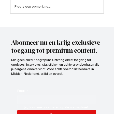
Plaats een opmerking...
Paul Richard(De Posthoorn), trainer aan het
woord
Abonneer nu en krijg exclusieve
toegang tot premium content.
Mis geen enkel hoogtepunt! Ontvang direct toegang tot
analyses, interviews, statistieken en achtergrondverhalen die
je nergens anders vindt. Voor echte voetballiefhebbers in
Midden-Nederland, altijd en overal.
Email
*
Ja, ik wil me abonneren op de nieuwsbrief.