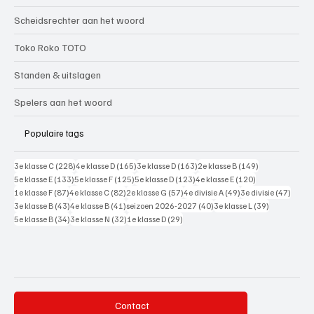
Scheidsrechter aan het woord
Toko Roko TOTO
Standen & uitslagen
Spelers aan het woord
Populaire tags
228 posts
165 posts
163 posts
149 posts
3e klasse C
(228)
4e klasse D
(165)
3e klasse D
(163)
2e klasse B
(149)
133 posts
125 posts
123 posts
120 posts
5e klasse E
(133)
5e klasse F
(125)
5e klasse D
(123)
4e klasse E
(120)
87 posts
82 posts
57 posts
49 posts
47 pos
1e klasse F
(87)
4e klasse C
(82)
2e klasse G
(57)
4e divisie A
(49)
3e divisie
(47)
43 posts
41 posts
40 posts
39 posts
3e klasse B
(43)
4e klasse B
(41)
seizoen 2026-2027
(40)
3e klasse L
(39)
34 posts
32 posts
29 posts
5e klasse B
(34)
3e klasse N
(32)
1e klasse D
(29)
Contact