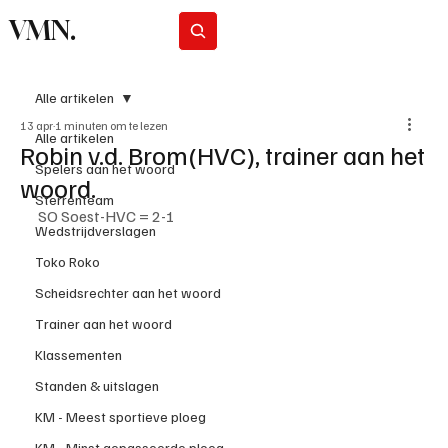
VMN.
Abonneer
Alle artikelen
13 apr
1 minuten om te lezen
Alle artikelen
Robin v.d. Brom(HVC), trainer aan het
Spelers aan het woord
woord.
Sterrenteam
SO Soest-HVC = 2-1
Wedstrijdverslagen
Toko Roko
Scheidsrechter aan het woord
Trainer aan het woord
Klassementen
Standen & uitslagen
KM - Meest sportieve ploeg
KM - Minst gepasseerde ploeg