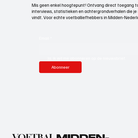
Mis geen enkel hoogtepunt! Ontvang direct toegang to
interviews, statistieken en achtergrondverhalen die j
vindt. Voor echte voetballiefhebbers in Midden-Nederlan
Email
*
Ja, ik wil me abonneren op de nieuwsbrief.
Abonneer
VOETBAL