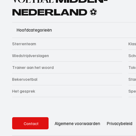
MIDDEN-
NEDERLAND ⚽
Hoofdcategorieën
Sterrenteam
Kla
Wedstrijdverslagen
Sch
Trainer aan het woord
Tok
Bekervoetbal
Sta
Het gesprek
Spe
Privacybeleid
Algemene voorwaarden
Contact