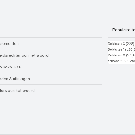
Populaire t
ssementen
3e klasse C
(228)
5e klasse F
(125)
5
eidsrechter aan het woord
2e klasse G
(57)
4
seizoen 2026-20
o Roko TOTO
nden & uitslagen
lers aan het woord