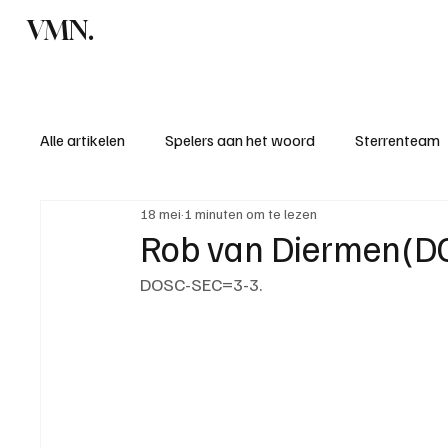
VMN.
Home
C
Alle artikelen
Spelers aan het woord
Sterrenteam
18 mei
1 minuten om te lezen
Standen & uitslagen
KM - Meest sportieve ploeg
Rob van Diermen(DO
DOSC-SEC=3-3.
KM - Meest scorende ploeg
Bekervoetbal
S
Introductie donateurclubs 26/27