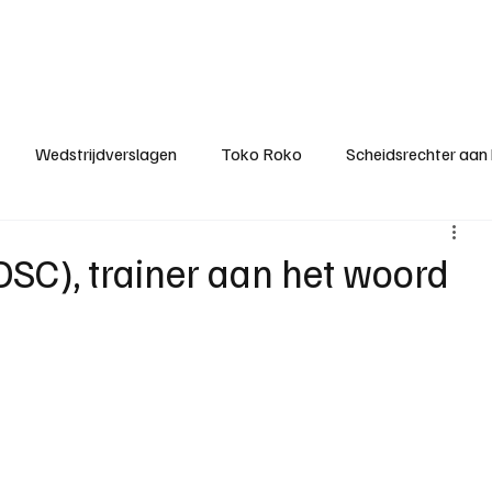
ategorieën
Donateurclubs
Sponsoren
Partners
Stichting MZS
Wedstrijdverslagen
Toko Roko
Scheidsrechter aan
KM - Minst gepasseerde ploeg
KM - Topscorer van het s
SC), trainer aan het woord
ter van de week
Het gesprek
Reclame
Algemene be