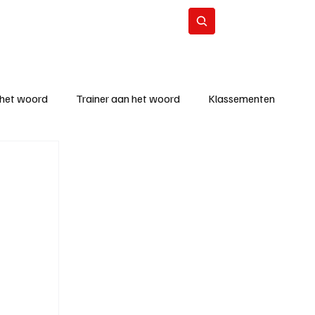
Contact
Abonneer
 het woord
Trainer aan het woord
Klassementen
eizoen
KM - Beste ploeg
richten
KM - Topscorer van de week