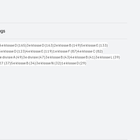
ags
228 posts
165 posts
163 posts
149 posts
133 posts
4e klasse D
(165)
3e klasse D
(163)
2e klasse B
(149)
5e klasse E
(133)
125 posts
123 posts
119 posts
87 posts
82 posts
5e klasse D
(123)
4e klasse E
(119)
1e klasse F
(87)
4e klasse C
(82)
7 posts
49 posts
47 posts
43 posts
41 posts
39 posts
e divisie A
(49)
3e divisie
(47)
3e klasse B
(43)
4e klasse B
(41)
3e klasse L
(39)
37 posts
34 posts
32 posts
29 posts
27
(37)
5e klasse B
(34)
3e klasse N
(32)
1e klasse D
(29)