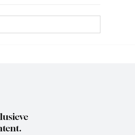
chard(De Posthoorn),
Michael van Brummelen 
 aan het woord
Nederhorst), trainer aa
woord, de voorbereidin
lusieve
tent.