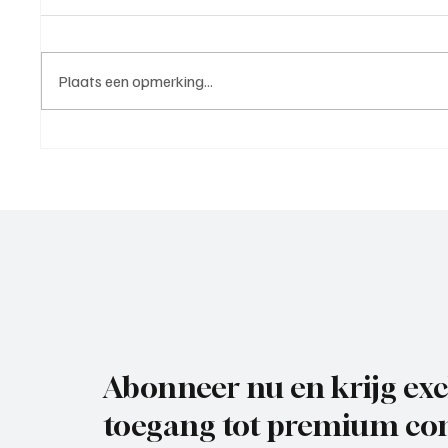
Plaats een opmerking...
Rik Klement(ASC Nieuwland),
Paul Ri
trainer aan het woord
trainer
Abonneer nu en krijg exc
toegang tot premium con