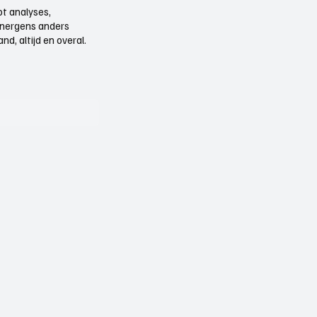
t analyses,
e nergens anders
d, altijd en overal.