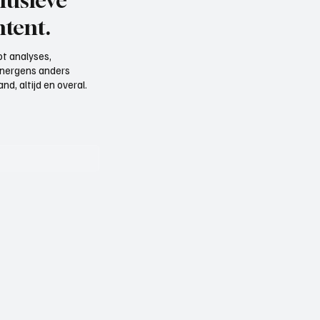
lusieve
tent.
t analyses,
e nergens anders
d, altijd en overal.