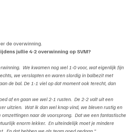
ver de overwinning.
ijdens jullie 4-2 overwinning op SVM?
inning.  We kwamen nog wel 1-0 voor, wat eigenlijk fijn 
echts, we verslapten en waren slordig in balbezit met 
aan de bal. De 1-1 viel op dat moment ook terecht, dan 
ed af en gaan we wel 2-1 rusten.  De 2-2 valt uit een 
er uitzien.  Wat ik dan wel knap vind, we bleven rustig en 
 omzettingen naar de voorsprong.  Dat we een fantastische 
uurlijk enorm lekker.  En uiteindelijk moet je mindere 
st.  En dat hebben we als team goed gedaan."