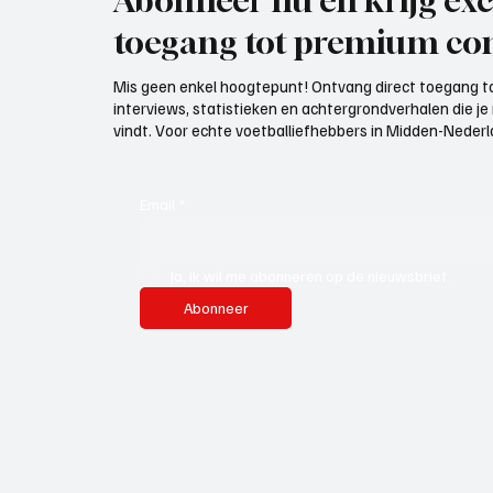
Abonneer nu en krijg exc
toegang tot premium con
Mis geen enkel hoogtepunt! Ontvang direct toegang to
interviews, statistieken en achtergrondverhalen die j
vindt. Voor echte voetballiefhebbers in Midden-Nederlan
Email
*
Ja, ik wil me abonneren op de nieuwsbrief.
Abonneer