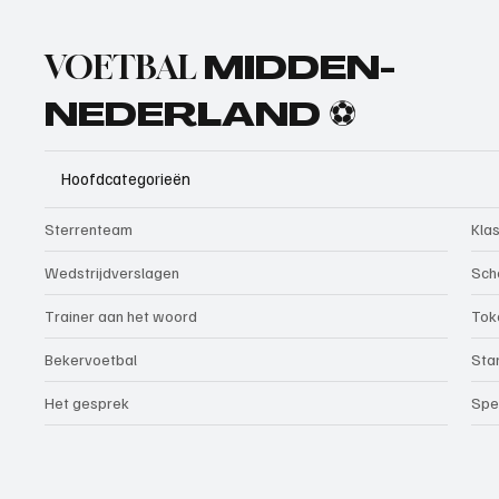
VOETBAL
MIDDEN-
NEDERLAND ⚽
Hoofdcategorieën
Sterrenteam
Kla
Wedstrijdverslagen
Sch
Trainer aan het woord
Tok
Bekervoetbal
Sta
Het gesprek
Spe