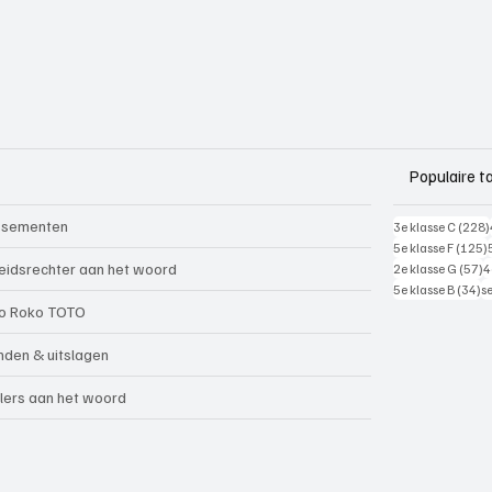
Populaire t
ssementen
3e klasse C
(228)
5e klasse F
(125)
5
eidsrechter aan het woord
2e klasse G
(57)
4
34
5e klasse B
(34)
s
o Roko TOTO
nden & uitslagen
lers aan het woord