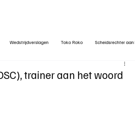
ategorieën
Donateurclubs
Sponsoren
Partners
Stichting MZS
Wedstrijdverslagen
Toko Roko
Scheidsrechter aan
KM - Minst gepasseerde ploeg
KM - Topscorer van het s
SC), trainer aan het woord
ter van de week
Het gesprek
Reclame
Algemene be