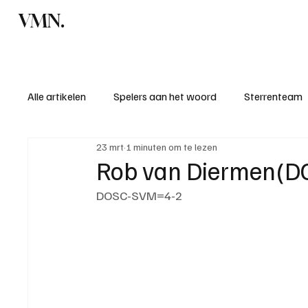
VMN.
Home
C
Alle artikelen
Spelers aan het woord
Sterrenteam
23 mrt
1 minuten om te lezen
Standen & uitslagen
KM - Meest sportieve ploeg
Rob van Diermen(DO
DOSC-SVM=4-2
KM - Meest scorende ploeg
Bekervoetbal
S
Introductie donateurclubs 26/27