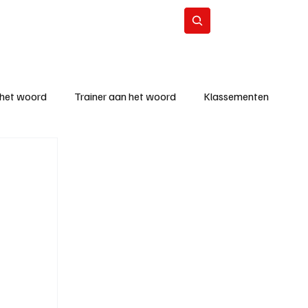
Contact
Abonneer
 het woord
Trainer aan het woord
Klassementen
eizoen
KM - Beste ploeg
richten
KM - Topscorer van de week