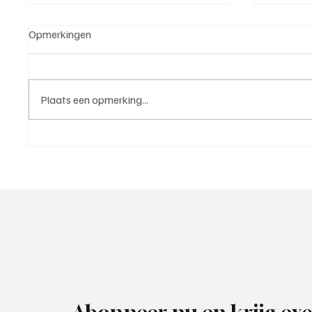
Opmerkingen
Plaats een opmerking...
Roy van Rooijen (Oranje Wit
Mark Vi
Elst), trainer aan het woord
VOP), 