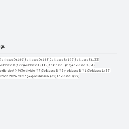
ags
228 posts
164 posts
163 posts
149 posts
133 posts
4e klasse D
(164)
3e klasse D
(163)
2e klasse B
(149)
5e klasse E
(133)
125 posts
122 posts
119 posts
87 posts
81 posts
5e klasse D
(122)
4e klasse E
(119)
1e klasse F
(87)
4e klasse C
(81)
7 posts
49 posts
47 posts
43 posts
41 posts
39 posts
e divisie A
(49)
3e divisie
(47)
3e klasse B
(43)
4e klasse B
(41)
3e klasse L
(39)
 posts
33 posts
32 posts
29 posts
eizoen 2026-2027
(33)
3e klasse N
(32)
1e klasse D
(29)