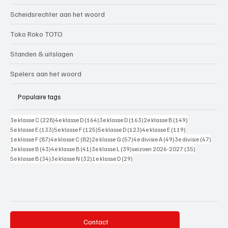
Scheidsrechter aan het woord
Toko Roko TOTO
Standen & uitslagen
Spelers aan het woord
Populaire tags
228 posts
164 posts
163 posts
149 posts
3e klasse C
(228)
4e klasse D
(164)
3e klasse D
(163)
2e klasse B
(149)
133 posts
125 posts
123 posts
119 posts
5e klasse E
(133)
5e klasse F
(125)
5e klasse D
(123)
4e klasse E
(119)
87 posts
82 posts
57 posts
49 posts
47 pos
1e klasse F
(87)
4e klasse C
(82)
2e klasse G
(57)
4e divisie A
(49)
3e divisie
(47)
43 posts
41 posts
39 posts
35 posts
3e klasse B
(43)
4e klasse B
(41)
3e klasse L
(39)
seizoen 2026-2027
(35)
34 posts
32 posts
29 posts
5e klasse B
(34)
3e klasse N
(32)
1e klasse D
(29)
Contact