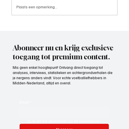
Plaats een opmerking...
Roy van Rooijen (Oranje Wit Elst), trainer
aan het woord
Abonneer nu en krijg exclusieve
toegang tot premium content.
Mis geen enkel hoogtepunt! Ontvang direct toegang tot
analyses, interviews, statistieken en achtergrondverhalen die
je nergens anders vindt. Voor echte voetballiefhebbers in
Midden-Nederland, altijd en overal.
Email
*
Ja, ik wil me abonneren op de nieuwsbrief.