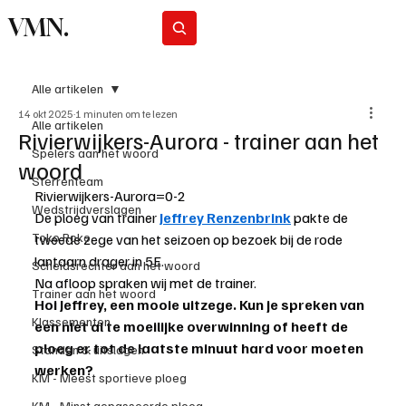
VMN.
Abonneer
Alle artikelen
14 okt 2025
1 minuten om te lezen
Alle artikelen
Rivierwijkers-Aurora - trainer aan het
Spelers aan het woord
woord
Sterrenteam
Rivierwijkers-Aurora=0-2
Wedstrijdverslagen
De ploeg van trainer 
Jeffrey Renzenbrink
 pakte de 
Toko Roko
tweede zege van het seizoen op bezoek bij de rode 
lantaarn drager in 5E.
Scheidsrechter aan het woord
Na afloop spraken wij met de trainer.
Trainer aan het woord
Hoi Jeffrey, een mooie uitzege. Kun je spreken van 
Klassementen
een niet al te moeilijke overwinning of heeft de 
ploeg er tot de laatste minuut hard voor moeten 
Standen & uitslagen
werken?
KM - Meest sportieve ploeg
KM - Minst gepasseerde ploeg