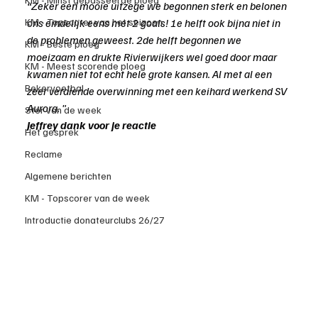
“Zeker een mooie uitzege we begonnen sterk en belonen 
KM - Topscorer van het seizoen
ons eindelijk eens met 2 goals! 1e helft ook bijna niet in 
de problemen geweest. 2de helft begonnen we 
KM - Beste ploeg
moeizaam en drukte Rivierwijkers wel goed door maar 
KM - Meest scorende ploeg
kwamen niet tot echt hele grote kansen. Al met al een 
Bekervoetbal
zeer verdiende overwinning met een keihard werkend SV 
Aurora. "
Ster van de week
Jeffrey dank voor je reactie
Het gesprek
Reclame
Algemene berichten
KM - Topscorer van de week
Introductie donateurclubs 26/27