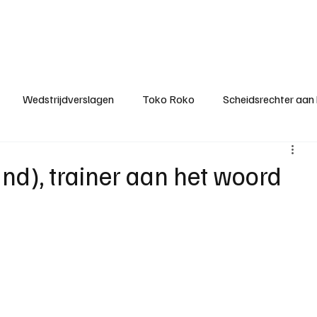
ategorieën
Donateurclubs
Sponsoren
Partners
Stichting MZS
Wedstrijdverslagen
Toko Roko
Scheidsrechter aan
KM - Minst gepasseerde ploeg
KM - Topscorer van het s
nd), trainer aan het woord
ter van de week
Het gesprek
Reclame
Algemene be