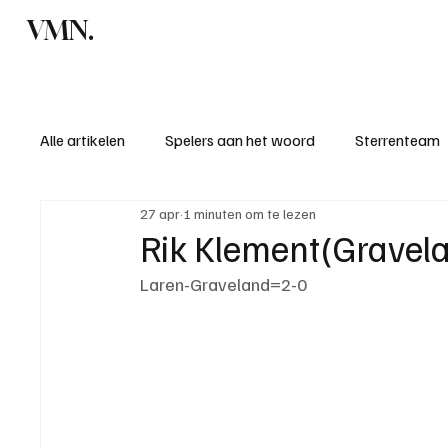
VMN.
Home
C
Alle artikelen
Spelers aan het woord
Sterrenteam
27 apr
1 minuten om te lezen
Standen & uitslagen
KM - Meest sportieve ploeg
Rik Klement(Gravela
Laren-Graveland=2-0
KM - Meest scorende ploeg
Bekervoetbal
S
Introductie donateurclubs 26/27