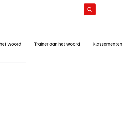
Contact
Abonneer
 het woord
Trainer aan het woord
Klassementen
eizoen
KM - Beste ploeg
richten
KM - Topscorer van de week