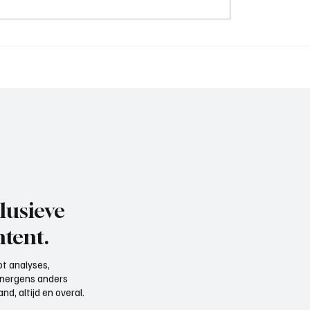
chard(De Posthoorn),
Michael van Brummelen 
 aan het woord
Nederhorst), trainer aa
woord, de voorbereidin
lusieve
tent.
t analyses,
e nergens anders
d, altijd en overal.