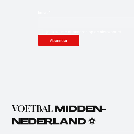
Email
*
Ja, ik wil me abonneren op de nieuwsbrief.
Abonneer
VOETBAL
MIDDEN-
NEDERLAND ⚽