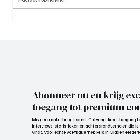
Rik Klement(ASC Nieuwland),
Paul Ri
trainer aan het woord
trainer
Abonneer nu en krijg exc
toegang tot premium con
Mis geen enkel hoogtepunt! Ontvang direct toegang to
interviews, statistieken en achtergrondverhalen die j
vindt. Voor echte voetballiefhebbers in Midden-Nederlan