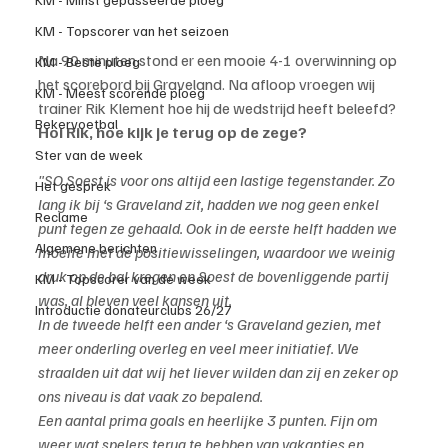
KM - Topscorer van het seizoen
Na 90 minuten stond er een mooie 4-1 overwinning op 
KM - Beste ploeg
het scorebord bij Graveland. Na afloop vroegen wij 
KM - Meest scorende ploeg
trainer Rik Klement hoe hij de wedstrijd heeft beleefd?
Bekervoetbal
Hoi Rik, hoe kijk je terug op de zege?
Ster van de week
"SO Soest is voor ons altijd een lastige tegenstander. Zo 
Het gesprek
lang ik bij ‘s Graveland zit, hadden we nog geen enkel 
Reclame
punt tegen ze gehaald. Ook in de eerste helft hadden we 
Algemene berichten
moeite met de positiewisselingen, waardoor we weinig 
druk op de bal kregen en Soest de bovenliggende partij 
KM - Topscorer van de week
was, al bleven veel kansen uit.
Introductie donateurclubs 26/27
In de tweede helft een ander ‘s Graveland gezien, met 
meer onderling overleg en veel meer initiatief. We 
straalden uit dat wij het liever wilden dan zij en zeker op 
ons niveau is dat vaak zo bepalend.
Een aantal prima goals en heerlijke 3 punten. Fijn om 
weer wat spelers terug te hebben van vakanties en 