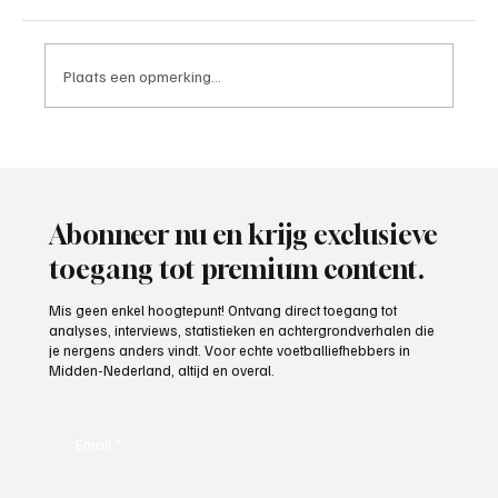
Plaats een opmerking...
Paul Richard(De Posthoorn), trainer aan het
woord
Abonneer nu en krijg exclusieve
toegang tot premium content.
Mis geen enkel hoogtepunt! Ontvang direct toegang tot
analyses, interviews, statistieken en achtergrondverhalen die
je nergens anders vindt. Voor echte voetballiefhebbers in
Midden-Nederland, altijd en overal.
Email
*