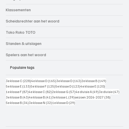
Klassementen
Scheidsrechter aan het woord
Toko Roko TOTO
Standen & uitslagen
Spelers aan het woord
Populaire tags
228 posts
165 posts
163 posts
149 posts
3e klasse C
(228)
4e klasse D
(165)
3e klasse D
(163)
2e klasse B
(149)
133 posts
125 posts
123 posts
120 posts
5e klasse E
(133)
5e klasse F
(125)
5e klasse D
(123)
4e klasse E
(120)
87 posts
82 posts
57 posts
49 posts
47 pos
1e klasse F
(87)
4e klasse C
(82)
2e klasse G
(57)
4e divisie A
(49)
3e divisie
(47)
43 posts
41 posts
39 posts
38 posts
3e klasse B
(43)
4e klasse B
(41)
3e klasse L
(39)
seizoen 2026-2027
(38)
34 posts
32 posts
29 posts
5e klasse B
(34)
3e klasse N
(32)
1e klasse D
(29)