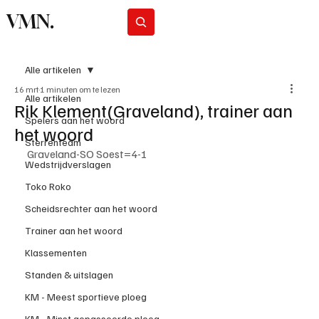
VMN.
Abonneer
Alle artikelen
16 mrt
1 minuten om te lezen
Alle artikelen
Rik Klement(Graveland), trainer aan
Spelers aan het woord
het woord
Sterrenteam
Graveland-SO Soest=4-1
Wedstrijdverslagen
Toko Roko
Scheidsrechter aan het woord
Trainer aan het woord
Klassementen
Standen & uitslagen
KM - Meest sportieve ploeg
KM - Minst gepasseerde ploeg