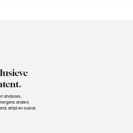
aan het woord
trainer BFC), aan het w
lusieve
tent.
t analyses,
e nergens anders
d, altijd en overal.