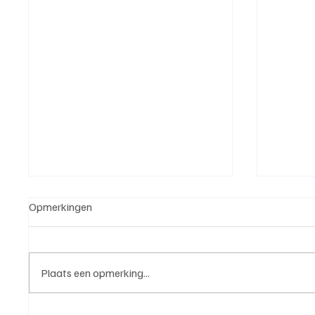
Opmerkingen
Plaats een opmerking...
Roy van Rooijen (Oranje Wit
Mark Vi