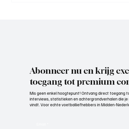
Elst), trainer aan het woord
VOP), 
Abonneer nu en krijg exc
toegang tot premium con
Mis geen enkel hoogtepunt! Ontvang direct toegang to
interviews, statistieken en achtergrondverhalen die j
vindt. Voor echte voetballiefhebbers in Midden-Nederlan
Email
*