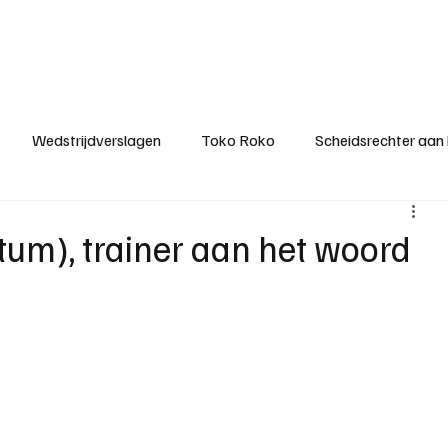
ategorieën
Donateurclubs
Sponsoren
Partners
Stichting MZS
Wedstrijdverslagen
Toko Roko
Scheidsrechter aan
KM - Minst gepasseerde ploeg
KM - Topscorer van het s
um), trainer aan het woord
ter van de week
Het gesprek
Reclame
Algemene be