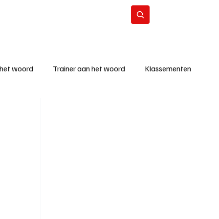
Contact
Abonneer
 het woord
Trainer aan het woord
Klassementen
eizoen
KM - Beste ploeg
richten
KM - Topscorer van de week