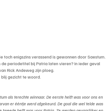
die toch enigszins verassend is gewonnen door Saestum. 
e periodetitel bij Patria laten vieren? In ieder geval 
an Rick Andeweg zijn ploeg.
blij gezicht te woord.
tum als terechte winnaar. De eerste helft was voor ons en 
rvan er ééntje werd afgekeurd. De goal die wel telde was 
e tweede helft was voor Patria. Ze werden gevaarlijker en 