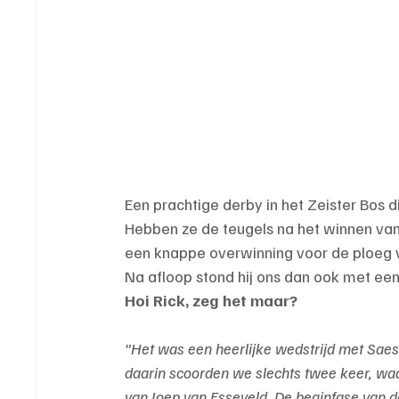
Een prachtige derby in het Zeister Bos 
Hebben ze de teugels na het winnen van d
een knappe overwinning voor de ploeg v
Na afloop stond hij ons dan ook met een 
Hoi Rick, zeg het maar?
"Het was een heerlijke wedstrijd met Saes
daarin scoorden we slechts twee keer, waa
van Joep van Esseveld. De beginfase van d