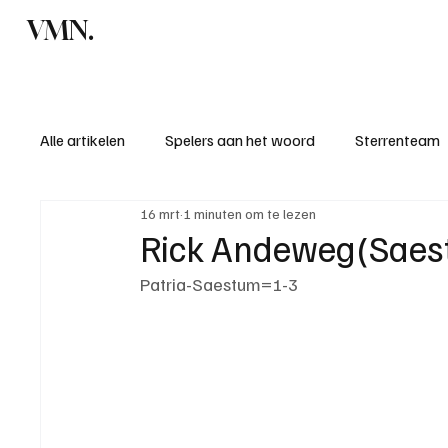
VMN.
Home
C
Alle artikelen
Spelers aan het woord
Sterrenteam
16 mrt
1 minuten om te lezen
Standen & uitslagen
KM - Meest sportieve ploeg
Rick Andeweg(Saest
Patria-Saestum=1-3
KM - Meest scorende ploeg
Bekervoetbal
S
Introductie donateurclubs 26/27