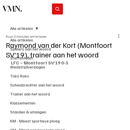
VMN.
Abonneer
Alle artikelen
8 jun
2 minuten om te lezen
Alle artikelen
Raymond van der Kort (Montfoort
Spelers aan het woord
SV’19), trainer aan het woord
Sterrenteam
LFC – Montfoort SV’19 0-3
Wedstrijdverslagen
Toko Roko
Scheidsrechter aan het woord
Trainer aan het woord
Klassementen
Standen & uitslagen
KM - Meest sportieve ploeg
KM - Minst gepasseerde ploeg