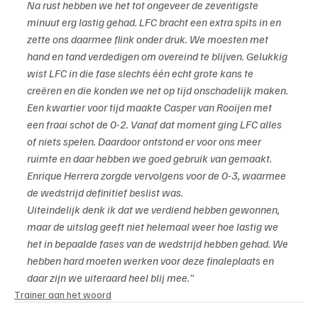
Na rust hebben we het tot ongeveer de zeventigste 
minuut erg lastig gehad. LFC bracht een extra spits in en 
zette ons daarmee flink onder druk. We moesten met 
hand en tand verdedigen om overeind te blijven. Gelukkig 
wist LFC in die fase slechts één echt grote kans te 
creëren en die konden we net op tijd onschadelijk maken.
Een kwartier voor tijd maakte Casper van Rooijen met 
een fraai schot de 0-2. Vanaf dat moment ging LFC alles 
of niets spelen. Daardoor ontstond er voor ons meer 
ruimte en daar hebben we goed gebruik van gemaakt. 
Enrique Herrera zorgde vervolgens voor de 0-3, waarmee 
de wedstrijd definitief beslist was.
Uiteindelijk denk ik dat we verdiend hebben gewonnen, 
maar de uitslag geeft niet helemaal weer hoe lastig we 
het in bepaalde fases van de wedstrijd hebben gehad. We 
hebben hard moeten werken voor deze finaleplaats en 
daar zijn we uiteraard heel blij mee."
Trainer aan het woord