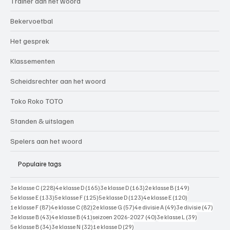
Trainer aan het woord
Bekervoetbal
Het gesprek
Klassementen
Scheidsrechter aan het woord
Toko Roko TOTO
Standen & uitslagen
Spelers aan het woord
Populaire tags
228 posts
165 posts
163 posts
149 posts
3e klasse C
(228)
4e klasse D
(165)
3e klasse D
(163)
2e klasse B
(149)
133 posts
125 posts
123 posts
120 posts
5e klasse E
(133)
5e klasse F
(125)
5e klasse D
(123)
4e klasse E
(120)
87 posts
82 posts
57 posts
49 posts
47 pos
1e klasse F
(87)
4e klasse C
(82)
2e klasse G
(57)
4e divisie A
(49)
3e divisie
(47)
43 posts
41 posts
40 posts
39 posts
3e klasse B
(43)
4e klasse B
(41)
seizoen 2026-2027
(40)
3e klasse L
(39)
34 posts
32 posts
29 posts
5e klasse B
(34)
3e klasse N
(32)
1e klasse D
(29)