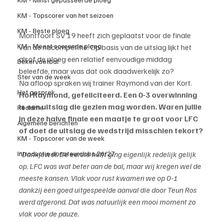
KM - Topscorer van het seizoen
KM - Beste ploeg
Montfoort SV’19 heeft zich geplaatst voor de finale 
KM - Meest scorende ploeg
van de nacompetitie. Op basis van de uitslag lijkt het 
alsof de ploeg een relatief eenvoudige middag 
Bekervoetbal
beleefde, maar was dat ook daadwerkelijk zo?
Ster van de week
Na afloop spraken wij trainer Raymond van der Kort.
Het gesprek
Hoi Raymond, gefeliciteerd. Een 0-3 overwinning 
is een uitslag die gezien mag worden. Waren jullie 
Reclame
in deze halve finale een maatje te groot voor LFC 
Algemene berichten
of doet de uitslag de wedstrijd misschien tekort?
KM - Topscorer van de week
Introductie donateurclubs 26/27
"Dankjewel. De eerste helft ging eigenlijk redelijk gelijk 
op. LFC was wat beter aan de bal, maar wij kregen wel de 
meeste kansen. Vlak voor rust kwamen we op 0-1 
dankzij een goed uitgespeelde aanval die door Teun Ros 
werd afgerond. Dat was natuurlijk een mooi moment zo 
vlak voor de pauze.