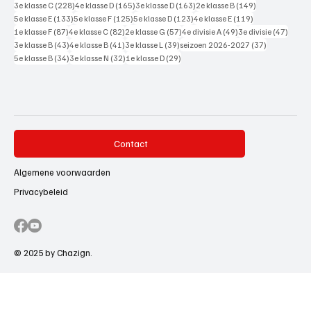
228 posts
165 posts
163 posts
149 posts
3e klasse C
(228)
4e klasse D
(165)
3e klasse D
(163)
2e klasse B
(149)
133 posts
125 posts
123 posts
119 posts
5e klasse E
(133)
5e klasse F
(125)
5e klasse D
(123)
4e klasse E
(119)
87 posts
82 posts
57 posts
49 posts
47 pos
1e klasse F
(87)
4e klasse C
(82)
2e klasse G
(57)
4e divisie A
(49)
3e divisie
(47)
43 posts
41 posts
39 posts
37 posts
3e klasse B
(43)
4e klasse B
(41)
3e klasse L
(39)
seizoen 2026-2027
(37)
34 posts
32 posts
29 posts
5e klasse B
(34)
3e klasse N
(32)
1e klasse D
(29)
Contact
Algemene voorwaarden
Privacybeleid
© 2025 by Chazign.