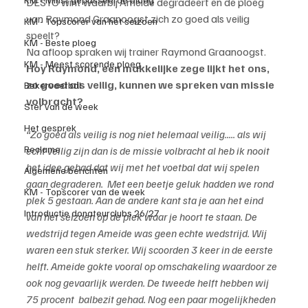
DESTO wint waarbij Ameide degradeert en de ploeg 
van Raymond Graanoogst zich zo goed als veilig 
KM - Topscorer van het seizoen
speelt?
KM - Beste ploeg
Na afloop spraken wij trainer Raymond Graanoogst.
KM - Meest scorende ploeg
Hoy Raymond, een makkelijke zege lijkt het ons, 
zo goed als veilig, kunnen we spreken van missie 
Bekervoetbal
volbracht?
Ster van de week
Het gesprek
“Zo goed als veilig is nog niet helemaal veilig..... als wij 
Reclame
echt veilig zijn dan is de missie volbracht al heb ik nooit 
het idee gehad dat wij met het voetbal dat wij spelen 
Algemene berichten
gaan degraderen.  Met een beetje geluk hadden we rond 
KM - Topscorer van de week
plek 5 gestaan. Aan de andere kant sta je aan het eind 
Introductie donateurclubs 26/27
van het seizoen op de plek waar je hoort te staan. De 
wedstrijd tegen Ameide was geen echte wedstrijd. Wij 
waren een stuk sterker. Wij scoorden 3 keer in de eerste 
helft. Ameide gokte vooral op omschakeling waardoor ze 
ook nog gevaarlijk werden. De tweede helft hebben wij 
75 procent  balbezit gehad. Nog een paar mogelijkheden 