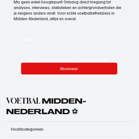
Mis geen enkel hoogtepunt! Ontvang direct toegang tot
analyses, interviews, statistieken en achtergrondverhalen die
je nergens anders vindt. Voor echte voetballiefhebbers in
Midden-Nederland, altijd en overal.
Email
*
Ja, ik wil me abonneren op de nieuwsbrief.
Abonneer
VOETBAL
MIDDEN-
NEDERLAND ⚽
Hoofdcategorieën