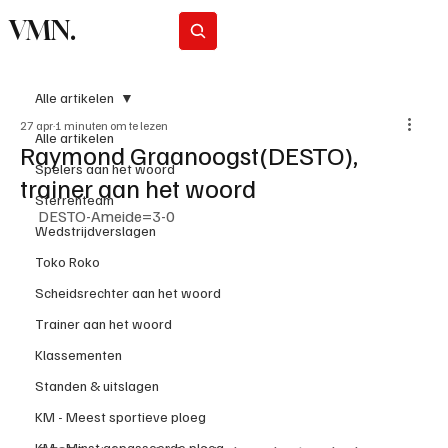
VMN.
Abonneer
Alle artikelen
27 apr
1 minuten om te lezen
Alle artikelen
Raymond Graanoogst(DESTO),
Spelers aan het woord
trainer aan het woord
Sterrenteam
DESTO-Ameide=3-0
Wedstrijdverslagen
Toko Roko
Scheidsrechter aan het woord
Trainer aan het woord
Klassementen
Standen & uitslagen
KM - Meest sportieve ploeg
KM - Minst gepasseerde ploeg