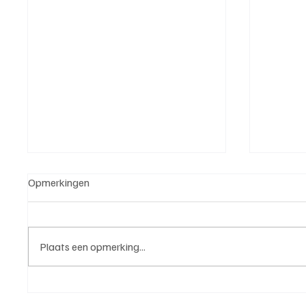
Opmerkingen
Plaats een opmerking...
Roy van Rooijen (Oranje Wit
Mark Vi
Elst), trainer aan het woord
VOP), 