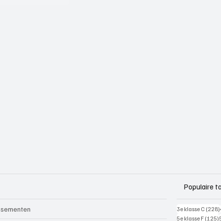
Populaire t
ssementen
3e klasse C
(228)
5e klasse F
(125)