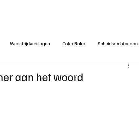
ategorieën
Donateurclubs
Sponsoren
Partners
Stichting MZS
Wedstrijdverslagen
Toko Roko
Scheidsrechter aan
KM - Minst gepasseerde ploeg
KM - Topscorer van het s
ner aan het woord
ter van de week
Het gesprek
Reclame
Algemene be