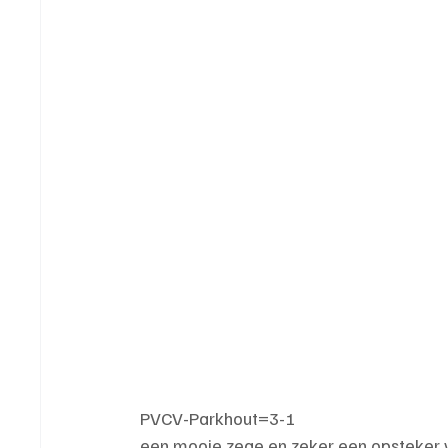
PVCV-Parkhout=3-1
een mooie zege en zeker een opsteker v