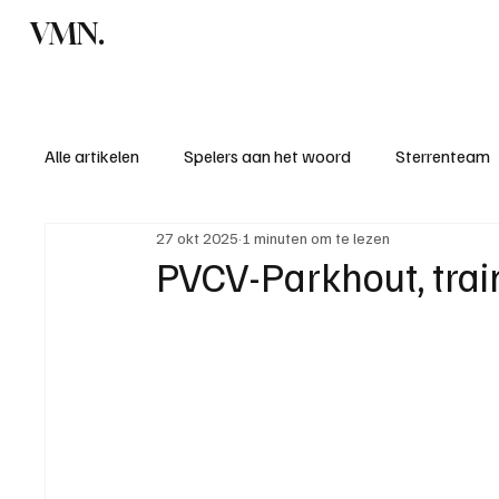
VMN.
Home
C
Alle artikelen
Spelers aan het woord
Sterrenteam
27 okt 2025
1 minuten om te lezen
Standen & uitslagen
KM - Meest sportieve ploeg
PVCV-Parkhout, trai
KM - Meest scorende ploeg
Bekervoetbal
S
Introductie donateurclubs 26/27