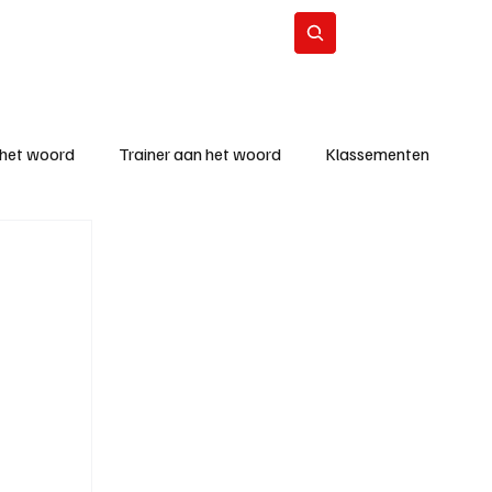
Contact
Abonneer
 het woord
Trainer aan het woord
Klassementen
eizoen
KM - Beste ploeg
richten
KM - Topscorer van de week