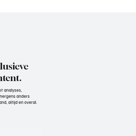
lusieve
tent.
t analyses,
e nergens anders
d, altijd en overal.