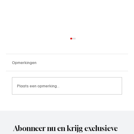
Opmerkingen
Plaats een opmerking...
Roy van Rooijen (Oranje Wit Elst), trainer
aan het woord
Abonneer nu en krijg exclusieve