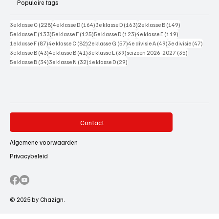
Populaire tags
228 posts
164 posts
163 posts
149 posts
3e klasse C
(228)
4e klasse D
(164)
3e klasse D
(163)
2e klasse B
(149)
133 posts
125 posts
123 posts
119 posts
5e klasse E
(133)
5e klasse F
(125)
5e klasse D
(123)
4e klasse E
(119)
87 posts
82 posts
57 posts
49 posts
47 pos
1e klasse F
(87)
4e klasse C
(82)
2e klasse G
(57)
4e divisie A
(49)
3e divisie
(47)
43 posts
41 posts
39 posts
35 posts
3e klasse B
(43)
4e klasse B
(41)
3e klasse L
(39)
seizoen 2026-2027
(35)
34 posts
32 posts
29 posts
5e klasse B
(34)
3e klasse N
(32)
1e klasse D
(29)
Contact
Algemene voorwaarden
Privacybeleid
© 2025 by Chazign.