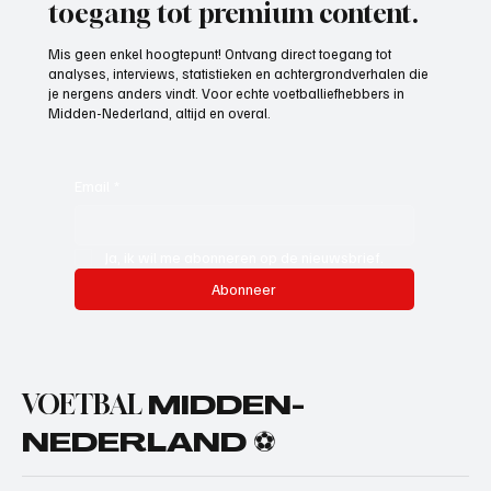
toegang tot premium content.
Mis geen enkel hoogtepunt! Ontvang direct toegang tot
analyses, interviews, statistieken en achtergrondverhalen die
je nergens anders vindt. Voor echte voetballiefhebbers in
Midden-Nederland, altijd en overal.
Email
*
Ja, ik wil me abonneren op de nieuwsbrief.
Abonneer
VOETBAL
MIDDEN-
NEDERLAND ⚽