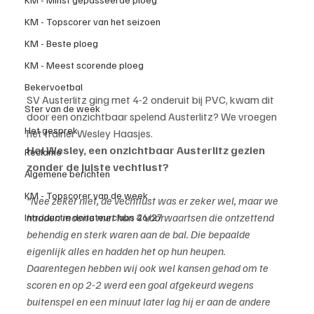
KM - Topscorer van het seizoen
KM - Beste ploeg
KM - Meest scorende ploeg
Bekervoetbal
SV Austerlitz ging met 4-2 onderuit bij PVC, kwam dit 
Ster van de week
door een onzichtbaar spelend Austerlitz? We vroegen 
Het gesprek
het trainer Wesley Haasjes.
Hoi Wesley, een onzichtbaar Austerlitz gezien 
Reclame
zonder de juiste vechtlust?
Algemene berichten
KM - Topscorer van de week
“Nee zeker niet, de vechtlust was er zeker wel, maar we 
hadden moeite met hun 4 voorwaartsen die ontzettend 
Introductie donateurclubs 26/27
behendig en sterk waren aan de bal. Die bepaalde 
eigenlijk alles en hadden het op hun heupen. 
Daarentegen hebben wij ook wel kansen gehad om te 
scoren en op 2-2 werd een goal afgekeurd wegens 
buitenspel en een minuut later lag hij er aan de andere 