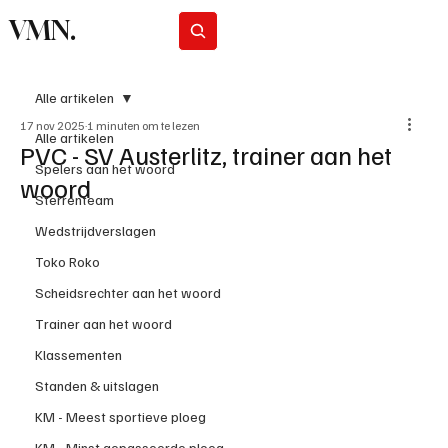
VMN.
Abonneer
Alle artikelen
17 nov 2025
1 minuten om te lezen
Alle artikelen
PVC - SV Austerlitz, trainer aan het
Spelers aan het woord
woord
Sterrenteam
Wedstrijdverslagen
Toko Roko
Scheidsrechter aan het woord
Trainer aan het woord
Klassementen
Standen & uitslagen
KM - Meest sportieve ploeg
KM - Minst gepasseerde ploeg