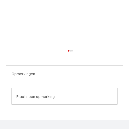
Opmerkingen
Plaats een opmerking...
Paul Richard(De Posthoorn), trainer aan het
woord