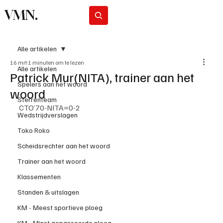
VMN.
Abonneer
Alle artikelen
16 mrt
1 minuten om te lezen
Alle artikelen
Patrick Mur(NITA), trainer aan het
Spelers aan het woord
woord
Sterrenteam
CTO’70-NITA=0-2
Wedstrijdverslagen
Toko Roko
Scheidsrechter aan het woord
Trainer aan het woord
Klassementen
Standen & uitslagen
KM - Meest sportieve ploeg
KM - Minst gepasseerde ploeg