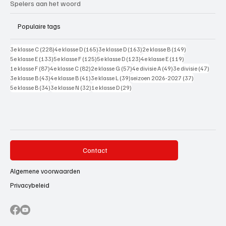
Spelers aan het woord
Populaire tags
228 posts
165 posts
163 posts
149 posts
3e klasse C
(228)
4e klasse D
(165)
3e klasse D
(163)
2e klasse B
(149)
133 posts
125 posts
123 posts
119 posts
5e klasse E
(133)
5e klasse F
(125)
5e klasse D
(123)
4e klasse E
(119)
87 posts
82 posts
57 posts
49 posts
47 pos
1e klasse F
(87)
4e klasse C
(82)
2e klasse G
(57)
4e divisie A
(49)
3e divisie
(47)
43 posts
41 posts
39 posts
37 posts
3e klasse B
(43)
4e klasse B
(41)
3e klasse L
(39)
seizoen 2026-2027
(37)
34 posts
32 posts
29 posts
5e klasse B
(34)
3e klasse N
(32)
1e klasse D
(29)
Contact
Algemene voorwaarden
Privacybeleid