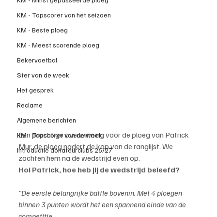
KM - Topscorer van het seizoen
KM - Beste ploeg
KM - Meest scorende ploeg
Bekervoetbal
Ster van de week
Het gesprek
Reclame
Algemene berichten
Een prachtige overwinning voor de ploeg van Patrick 
KM - Topscorer van de week
Mur, de ploeg nadert de kop van de ranglijst. We 
Introductie donateurclubs 26/27
zochten hem na de wedstrijd even op.
Hoi Patrick, hoe heb jij de wedstrijd beleefd?
"De eerste belangrijke battle bovenin. Met 4 ploegen 
binnen 3 punten wordt het een spannend einde van de 
competitie.