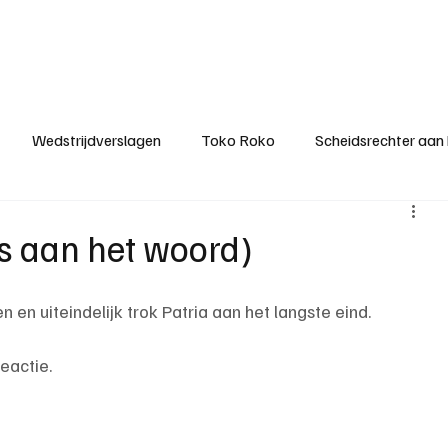
ategorieën
Donateurclubs
Sponsoren
Partners
Stichting MZS
Wedstrijdverslagen
Toko Roko
Scheidsrechter aan
KM - Minst gepasseerde ploeg
KM - Topscorer van het s
rs aan het woord)
ter van de week
Het gesprek
Reclame
Algemene be
 en uiteindelijk trok Patria aan het langste eind.
eactie.