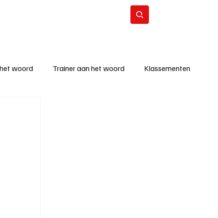
Contact
Abonneer
 het woord
Trainer aan het woord
Klassementen
eizoen
KM - Beste ploeg
richten
KM - Topscorer van de week