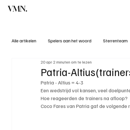
VMN.
Home
C
Alle artikelen
Spelers aan het woord
Sterrenteam
20 apr
2 minuten om te lezen
Standen & uitslagen
KM - Meest sportieve ploeg
Patria-Altius(traine
Patria - Altius = 4-3
KM - Meest scorende ploeg
Bekervoetbal
S
Een wedstrijd vol kansen, veel doelpunten
Hoe reageerden de trainers na afloop?
Coco Fares van Patria gaf de volgende r
Introductie donateurclubs 26/27