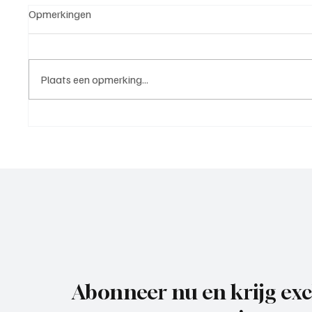
Opmerkingen
Plaats een opmerking...
Rik Klement(ASC Nieuwland),
Paul Ri
trainer aan het woord
trainer
Abonneer nu en krijg exc