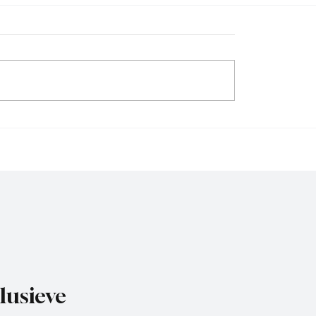
chard(De Posthoorn),
Michael van Brummelen 
 aan het woord
Nederhorst), trainer aa
woord, de voorbereidin
lusieve