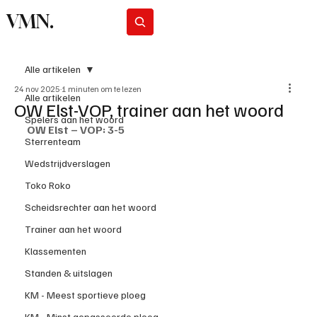
VMN.
Abonneer
Alle artikelen
24 nov 2025
1 minuten om te lezen
Alle artikelen
OW Elst-VOP, trainer aan het woord
Spelers aan het woord
OW Elst – VOP: 3-5
Sterrenteam
Wedstrijdverslagen
Toko Roko
Scheidsrechter aan het woord
Trainer aan het woord
Klassementen
Standen & uitslagen
KM - Meest sportieve ploeg
KM - Minst gepasseerde ploeg