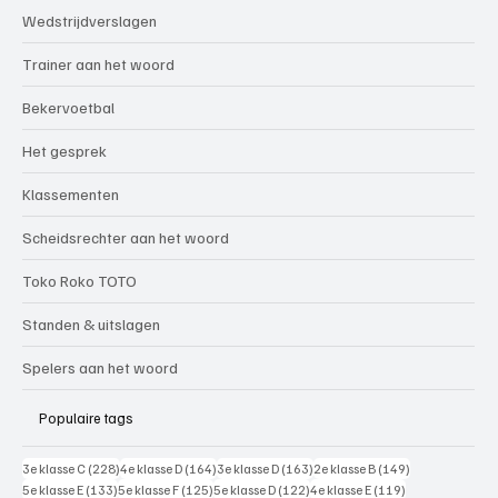
Wedstrijdverslagen
Trainer aan het woord
Bekervoetbal
Het gesprek
Klassementen
Scheidsrechter aan het woord
Toko Roko TOTO
Standen & uitslagen
Spelers aan het woord
Populaire tags
228 posts
164 posts
163 posts
149 posts
3e klasse C
(228)
4e klasse D
(164)
3e klasse D
(163)
2e klasse B
(149)
133 posts
125 posts
122 posts
119 posts
5e klasse E
(133)
5e klasse F
(125)
5e klasse D
(122)
4e klasse E
(119)