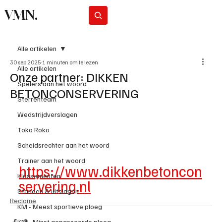
VMN.
Abonneer
Alle artikelen
30 sep 2025
1 minuten om te lezen
Alle artikelen
Onze partner: DIKKEN
Spelers aan het woord
BETONCONSERVERING
Sterrenteam
Wedstrijdverslagen
Toko Roko
Scheidsrechter aan het woord
Trainer aan het woord
https://www.dikkenbetoncon
Klassementen
servering.nl
Standen & uitslagen
Reclame
KM - Meest sportieve ploeg
KM - Minst gepasseerde ploeg