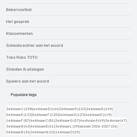
Bekervoetbal
Het gesprek
Klassementen
Scheidsrechter aan het woord
Toko Roko TOTO
Standen & uitslagen
Spelers aan het woord
Populaire tags
228 posts
164 posts
163 posts
149 posts
3e klasse C
(228)
4e klasse D
(164)
3e klasse D
(163)
2e klasse B
(149)
133 posts
125 posts
123 posts
119 posts
5e klasse E
(133)
5e klasse F
(125)
5e klasse D
(123)
4e klasse E
(119)
87 posts
81 posts
57 posts
49 posts
47 pos
1e klasse F
(87)
4e klasse C
(81)
2e klasse G
(57)
4e divisie A
(49)
3e divisie
(47)
43 posts
41 posts
39 posts
34 posts
3e klasse B
(43)
4e klasse B
(41)
3e klasse L
(39)
seizoen 2026-2027
(34)
34 posts
32 posts
29 posts
5e klasse B
(34)
3e klasse N
(32)
1e klasse D
(29)