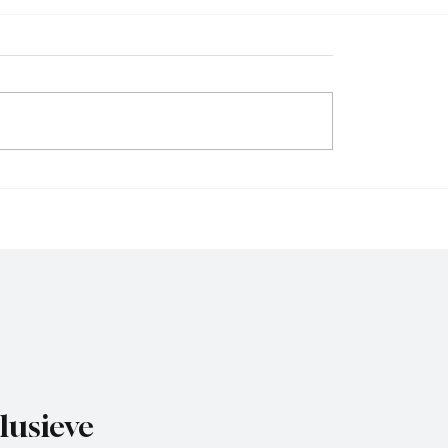
Wedstrijdverslag , DVS
jdverslag,
eervogels-Exclesior
uis
lusieve