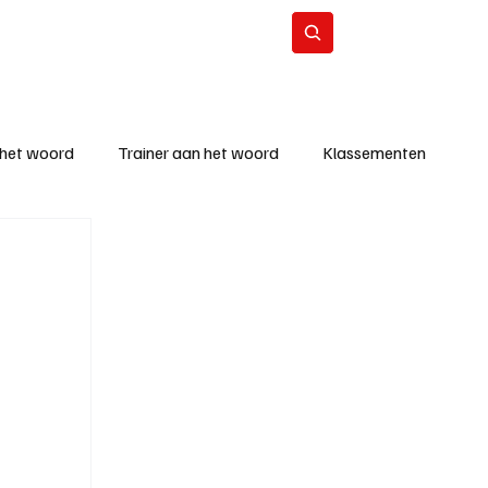
Contact
Abonneer
 het woord
Trainer aan het woord
Klassementen
eizoen
KM - Beste ploeg
richten
KM - Topscorer van de week