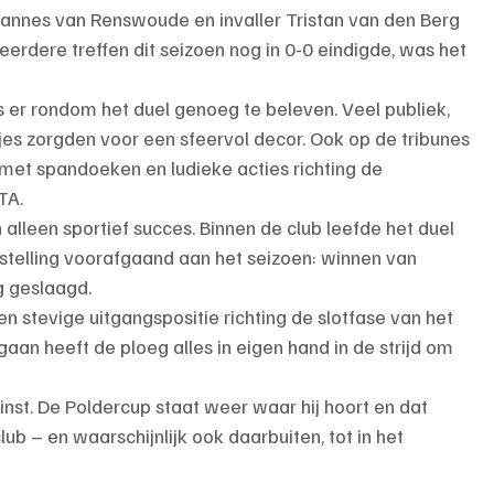
Jannes van Renswoude en invaller Tristan van den Berg 
rdere treffen dit seizoen nog in 0-0 eindigde, was het 
 er rondom het duel genoeg te beleven. Veel publiek, 
jes zorgden voor een sfeervol decor. Ook op de tribunes 
, met spandoeken en ludieke acties richting de 
TA.
leen sportief succes. Binnen de club leefde het duel 
lstelling voorafgaand aan het seizoen: winnen van 
g geslaagd.
 stevige uitgangspositie richting de slotfase van het 
aan heeft de ploeg alles in eigen hand in de strijd om 
st. De Poldercup staat weer waar hij hoort en dat 
ub – en waarschijnlijk ook daarbuiten, tot in het 