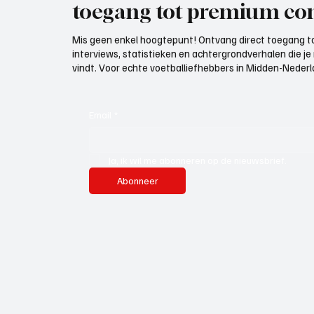
toegang tot premium con
Mis geen enkel hoogtepunt! Ontvang direct toegang to
interviews, statistieken en achtergrondverhalen die j
vindt. Voor echte voetballiefhebbers in Midden-Nederlan
Email
*
Ja, ik wil me abonneren op de nieuwsbrief.
Abonneer