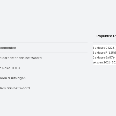
Populaire t
ssementen
3e klasse C
(228)
5e klasse F
(125)
5
eidsrechter aan het woord
2e klasse G
(57)
4
seizoen 2026-20
o Roko TOTO
nden & uitslagen
lers aan het woord