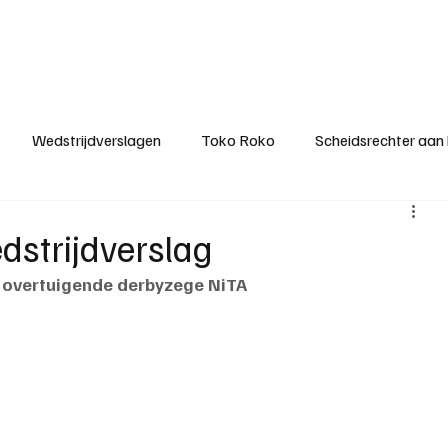
ategorieën
Donateurclubs
Sponsoren
Partners
Stichting MZS
Wedstrijdverslagen
Toko Roko
Scheidsrechter aan
KM - Minst gepasseerde ploeg
KM - Topscorer van het s
dstrijdverslag
a overtuigende derbyzege NiTA
ter van de week
Het gesprek
Reclame
Algemene be