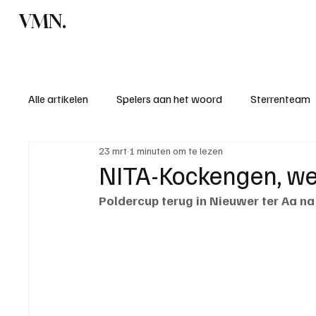
VMN.
Home
C
Alle artikelen
Spelers aan het woord
Sterrenteam
23 mrt
1 minuten om te lezen
Standen & uitslagen
KM - Meest sportieve ploeg
NITA-Kockengen, we
Poldercup terug in Nieuwer ter Aa n
KM - Meest scorende ploeg
Bekervoetbal
S
Introductie donateurclubs 26/27