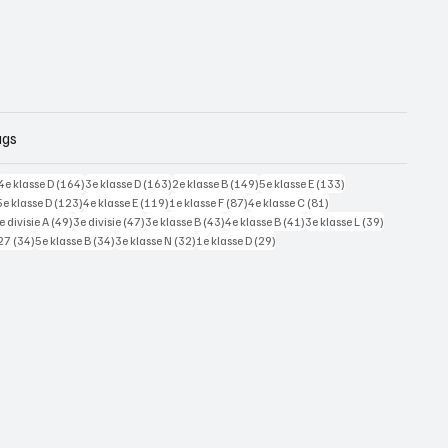
ags
228 posts
164 posts
163 posts
149 posts
133 posts
4e klasse D
(164)
3e klasse D
(163)
2e klasse B
(149)
5e klasse E
(133)
125 posts
123 posts
119 posts
87 posts
81 posts
5e klasse D
(123)
4e klasse E
(119)
1e klasse F
(87)
4e klasse C
(81)
7 posts
49 posts
47 posts
43 posts
41 posts
39 posts
e divisie A
(49)
3e divisie
(47)
3e klasse B
(43)
4e klasse B
(41)
3e klasse L
(39)
34 posts
34 posts
32 posts
29 posts
27
(34)
5e klasse B
(34)
3e klasse N
(32)
1e klasse D
(29)