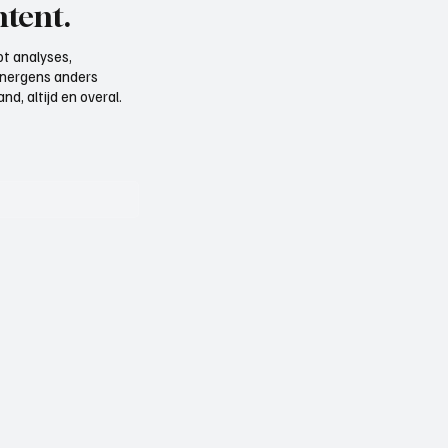
tent.
t analyses,
e nergens anders
d, altijd en overal.