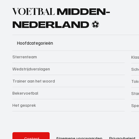
VOETBAL
MIDDEN-
NEDERLAND ⚽
Hoofdcategorieën
Sterrenteam
Kla
Wedstrijdverslagen
Sch
Trainer aan het woord
Tok
Bekervoetbal
Sta
Het gesprek
Spe
Privacybeleid
Algemene voorwaarden
Contact