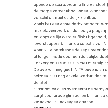
opende de score, waarna Eric Versloot, 
de marge verder uitbouwden. Waar het ee
verschil ditmaal duidelijk zichtbaar.
Zoals het een echte derby betaamt, was
muziek, vuurwerk en de nodige plagerijt
en langs de lijn werd er flink uitgehaald
‘overstappers’ binnen de selectie van Ni
Voor NiTA betekende de zege meer dan al
al langer, mede door een duidelijke doe
Kockengen. Die missie is met overtuigin
De overwinning geeft NiTA bovendien een
seizoen. Met nog enkele wedstrijden te g
de titel.
Maar boven alles overheerst de derbywin
zorgt voor brede glimlachen binnen de cl
klaslokaal in Kockengen aan toe.
5e klasse D