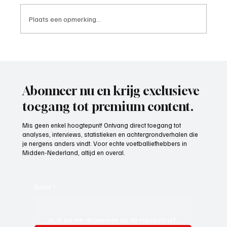
Plaats een opmerking...
Paul Richard(De Posthoorn), trainer aan het
woord
Abonneer nu en krijg exclusieve
toegang tot premium content.
Mis geen enkel hoogtepunt! Ontvang direct toegang tot
analyses, interviews, statistieken en achtergrondverhalen die
je nergens anders vindt. Voor echte voetballiefhebbers in
Midden-Nederland, altijd en overal.
Email
*
Ja, ik wil me abonneren op de nieuwsbrief.