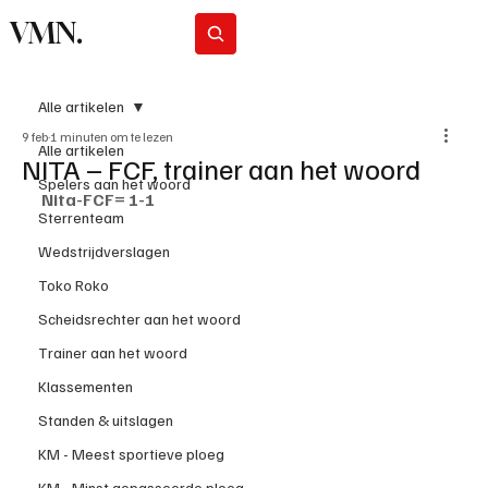
VMN.
Abonneer
Alle artikelen
9 feb
1 minuten om te lezen
Alle artikelen
NITA – FCF, trainer aan het woord
Spelers aan het woord
Nita-FCF= 1-1
Sterrenteam
Wedstrijdverslagen
Toko Roko
Scheidsrechter aan het woord
Trainer aan het woord
Klassementen
Standen & uitslagen
KM - Meest sportieve ploeg
KM - Minst gepasseerde ploeg