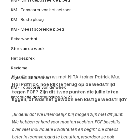
KM - Topscorer van het seizoen
KM - Beste ploeg
KM - Meest scorende ploeg
Bekervoetbal
Ster van de week
Het gesprek
Reclame
Na afloop spraken wij met NITA-trainer Patrick Mur.
Algemene berichten
Hoi Patrick, hoe kijk je terug op de wedstrijd 
KM - Topscorer van de week
tegen FCF? Zijn dit twee punten die jullie laten 
Introductie donateurclubs 26/27
liggen, of was het gewoon een lastige wedstrijd?
„Ik denk dat we uiteindelijk blij mogen zijn met dit punt. 
We hebben er hard voor moeten vechten. FCF beschikt 
over veel individuele kwaliteiten en begint die steeds 
beter in teamverband te benutten, waardoor ze ook 