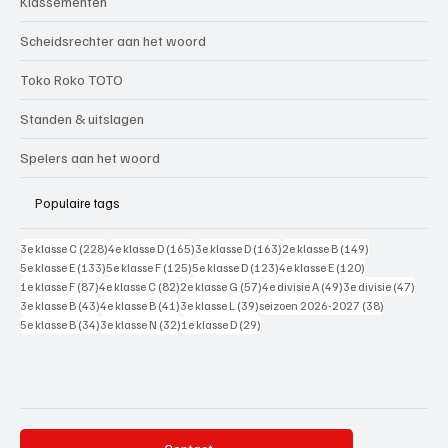
Klassementen
Scheidsrechter aan het woord
Toko Roko TOTO
Standen & uitslagen
Spelers aan het woord
Populaire tags
228 posts
165 posts
163 posts
149 posts
3e klasse C
(228)
4e klasse D
(165)
3e klasse D
(163)
2e klasse B
(149)
133 posts
125 posts
123 posts
120 posts
5e klasse E
(133)
5e klasse F
(125)
5e klasse D
(123)
4e klasse E
(120)
87 posts
82 posts
57 posts
49 posts
47 pos
1e klasse F
(87)
4e klasse C
(82)
2e klasse G
(57)
4e divisie A
(49)
3e divisie
(47)
43 posts
41 posts
39 posts
38 posts
3e klasse B
(43)
4e klasse B
(41)
3e klasse L
(39)
seizoen 2026-2027
(38)
34 posts
32 posts
29 posts
5e klasse B
(34)
3e klasse N
(32)
1e klasse D
(29)