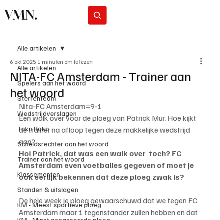
VMN.
Abonneer
Alle artikelen
6 okt 2025
1 minuten om te lezen
Alle artikelen
NITA-FC Amsterdam - Trainer aan
Spelers aan het woord
het woord
Sterrenteam
Nita-FC Amsterdam=9-1
Wedstrijdverslagen
Een walk over voor de ploeg van Patrick Mur. Hoe kijkt 
Toko Roko
de trainer na afloop tegen deze makkelijke wedstrijd 
aan?
Scheidsrechter aan het woord
Hoi Patrick, dat was een walk over  toch? FC 
Trainer aan het woord
Amsterdam even voetballes gegeven of moet je 
Klassementen
ook eerlijk bekennen dat deze ploeg zwak is? 
Standen & uitslagen
De hele week je ploeg gewaarschuwd dat we tegen FC 
KM - Meest sportieve ploeg
Amsterdam maar 1 tegenstander zullen hebben en dat 
KM - Minst gepasseerde ploeg