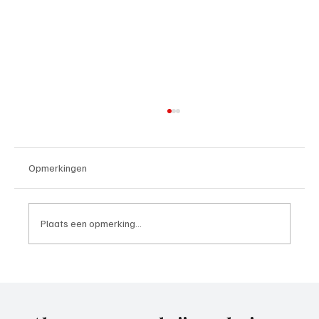
Opmerkingen
Plaats een opmerking...
Paul Richard(De Posthoorn), trainer aan het
woord