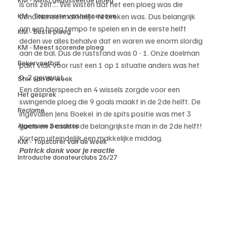
is ons zelf.... We wisten dat het een ploeg was die  
KM - Topscorer van het seizoen
conditioneel makkelijk  te breken was. Dus belangrijk 
om een hoog tempo te spelen en in de eerste helft 
KM - Beste ploeg
deden we alles behalve dat en waren we enorm slordig 
KM - Meest scorende ploeg
aan de bal. Dus de ruststand was 0 - 1. Onze doelman 
Bekervoetbal
pakt vlak voor rust een 1 op 1 situatie anders was het 
0- 2 geweest.
Ster van de week
Een donderspeech en 4 wissels zorgde voor een 
Het gesprek
swingende ploeg die 9 goals maakt in de 2de helft. De 
Reclame
ingevallen Jens Boekel  in de spits positie was met 3 
goals en 3 assists de belangrijkste man in de 2de helft! 
Algemene berichten
Kortom uiteindelijk een makkelijke middag.
KM - Topscorer van de week
Patrick dank voor je reactie
Introductie donateurclubs 26/27