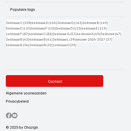
Populaire tags
228 posts
165 posts
163 posts
149 posts
3e klasse C
(228)
4e klasse D
(165)
3e klasse D
(163)
2e klasse B
(149)
133 posts
125 posts
123 posts
119 posts
5e klasse E
(133)
5e klasse F
(125)
5e klasse D
(123)
4e klasse E
(119)
87 posts
82 posts
57 posts
49 posts
47 pos
1e klasse F
(87)
4e klasse C
(82)
2e klasse G
(57)
4e divisie A
(49)
3e divisie
(47)
43 posts
41 posts
39 posts
37 posts
3e klasse B
(43)
4e klasse B
(41)
3e klasse L
(39)
seizoen 2026-2027
(37)
34 posts
32 posts
29 posts
5e klasse B
(34)
3e klasse N
(32)
1e klasse D
(29)
Contact
Algemene voorwaarden
Privacybeleid
© 2025 by Chazign.