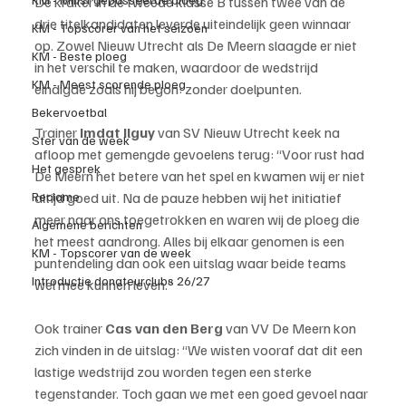
De kraker in de tweede klasse B tussen twee van de 
drie titelkandidaten leverde uiteindelijk geen winnaar 
KM - Topscorer van het seizoen
op. Zowel Nieuw Utrecht als De Meern slaagde er niet 
KM - Beste ploeg
in het verschil te maken, waardoor de wedstrijd 
KM - Meest scorende ploeg
eindigde zoals hij begon: zonder doelpunten.
Bekervoetbal
Trainer 
Imdat Ilguy
 van SV Nieuw Utrecht keek na 
Ster van de week
afloop met gemengde gevoelens terug: “Voor rust had 
Het gesprek
De Meern het betere van het spel en kwamen wij er niet 
altijd goed uit. Na de pauze hebben wij het initiatief 
Reclame
meer naar ons toegetrokken en waren wij de ploeg die 
Algemene berichten
het meest aandrong. Alles bij elkaar genomen is een 
KM - Topscorer van de week
puntendeling dan ook een uitslag waar beide teams 
Introductie donateurclubs 26/27
wel mee kunnen leven.”
Ook trainer 
Cas van den Berg
 van VV De Meern kon 
zich vinden in de uitslag: “We wisten vooraf dat dit een 
lastige wedstrijd zou worden tegen een sterke 
tegenstander. Toch gaan we met een goed gevoel naar 