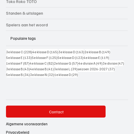
Toko Roko TOTO
Standen & uitslagen
Spelers aan het woord
Populaire tags
228 posts
165 posts
163 posts
149 posts
3e klasse C
(228)
4e klasse D
(165)
3e klasse D
(163)
2e klasse B
(149)
133 posts
125 posts
123 posts
119 posts
5e klasse E
(133)
5e klasse F
(125)
5e klasse D
(123)
4e klasse E
(119)
87 posts
82 posts
57 posts
49 posts
47 pos
1e klasse F
(87)
4e klasse C
(82)
2e klasse G
(57)
4e divisie A
(49)
3e divisie
(47)
43 posts
41 posts
39 posts
37 posts
3e klasse B
(43)
4e klasse B
(41)
3e klasse L
(39)
seizoen 2026-2027
(37)
34 posts
32 posts
29 posts
5e klasse B
(34)
3e klasse N
(32)
1e klasse D
(29)
Contact
Algemene voorwaarden
Privacybeleid