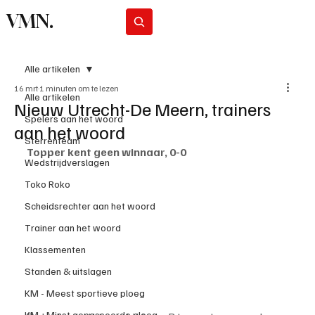
VMN.
Abonneer
Alle artikelen
16 mrt
1 minuten om te lezen
Alle artikelen
Nieuw Utrecht-De Meern, trainers
Spelers aan het woord
aan het woord
Sterrenteam
Topper kent geen winnaar, 0-0
Wedstrijdverslagen
Toko Roko
Scheidsrechter aan het woord
Trainer aan het woord
Klassementen
Standen & uitslagen
KM - Meest sportieve ploeg
KM - Minst gepasseerde ploeg