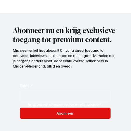
Paul Richard(De Posthoorn), trainer aan het
woord
Abonneer nu en krijg exclusieve
toegang tot premium content.
Mis geen enkel hoogtepunt! Ontvang direct toegang tot
analyses, interviews, statistieken en achtergrondverhalen die
je nergens anders vindt. Voor echte voetballiefhebbers in
Midden-Nederland, altijd en overal.
Email
*
Ja, ik wil me abonneren op de nieuwsbrief.
Abonneer