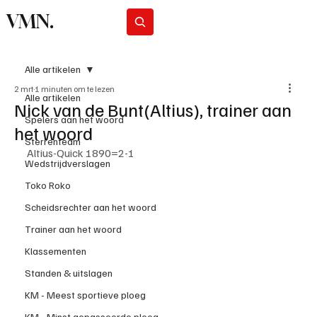
VMN.
Abonneer
Alle artikelen
2 mrt
1 minuten om te lezen
Alle artikelen
Nick van de Bunt(Altius), trainer aan
Spelers aan het woord
het woord
Sterrenteam
Altius-Quick 1890=2-1
Wedstrijdverslagen
Toko Roko
Scheidsrechter aan het woord
Trainer aan het woord
Klassementen
Standen & uitslagen
KM - Meest sportieve ploeg
KM - Minst gepasseerde ploeg