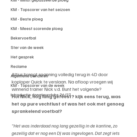
KM - Topscorer van het seizoen
KM - Beste ploeg
KM - Meest scorende ploeg
Bekervoetbal
Ster van de week
Het gesprek
Reclame
Altius brengt spanning volledig terug in 4D door 
Algemene berichten
koploper Quick te verslaan. Na afloop vroegen wij 
KM - Topscorer van de week
winnend trainer Nick v.d. Bunt het volgende?
Introductie donateurclubs 26/27
Hoi Nick, nog lang gefeest? kijk eens terug, was 
het op pure vechtlust of was het ook met genoeg 
sprankelend voetbal?
"Het was inderdaad nog lang gezellig in de kantine, zo 
gezellig dat er nog een DJ was ingevlogen. Dat zegt iets 