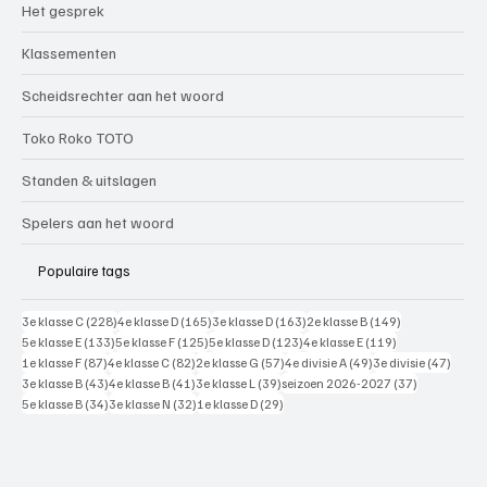
Het gesprek
Klassementen
Scheidsrechter aan het woord
Toko Roko TOTO
Standen & uitslagen
Spelers aan het woord
Populaire tags
228 posts
165 posts
163 posts
149 posts
3e klasse C
(228)
4e klasse D
(165)
3e klasse D
(163)
2e klasse B
(149)
133 posts
125 posts
123 posts
119 posts
5e klasse E
(133)
5e klasse F
(125)
5e klasse D
(123)
4e klasse E
(119)
87 posts
82 posts
57 posts
49 posts
47 pos
1e klasse F
(87)
4e klasse C
(82)
2e klasse G
(57)
4e divisie A
(49)
3e divisie
(47)
43 posts
41 posts
39 posts
37 posts
3e klasse B
(43)
4e klasse B
(41)
3e klasse L
(39)
seizoen 2026-2027
(37)
34 posts
32 posts
29 posts
5e klasse B
(34)
3e klasse N
(32)
1e klasse D
(29)