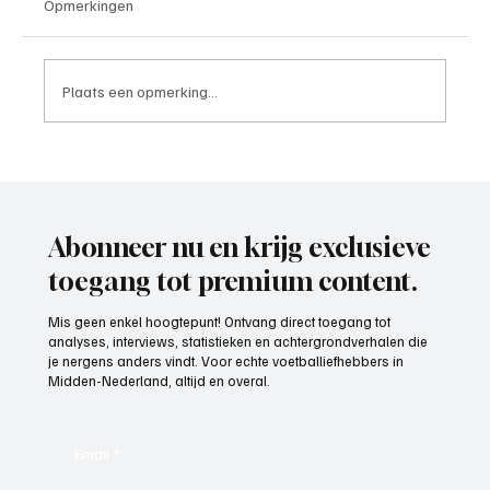
Opmerkingen
Plaats een opmerking...
Paul Richard(De Posthoorn), trainer aan het
woord
Abonneer nu en krijg exclusieve
toegang tot premium content.
Mis geen enkel hoogtepunt! Ontvang direct toegang tot
analyses, interviews, statistieken en achtergrondverhalen die
je nergens anders vindt. Voor echte voetballiefhebbers in
Midden-Nederland, altijd en overal.
Email
*