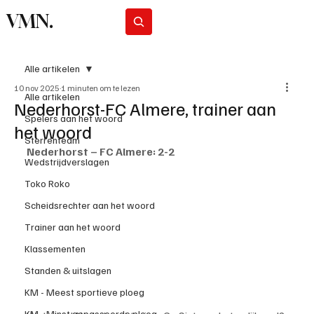
VMN.
Abonneer
Alle artikelen
10 nov 2025
1 minuten om te lezen
Alle artikelen
Nederhorst-FC Almere, trainer aan
Spelers aan het woord
het woord
Sterrenteam
Nederhorst – FC Almere: 2-2
Wedstrijdverslagen
Toko Roko
Scheidsrechter aan het woord
Trainer aan het woord
Klassementen
Standen & uitslagen
KM - Meest sportieve ploeg
KM - Minst gepasseerde ploeg