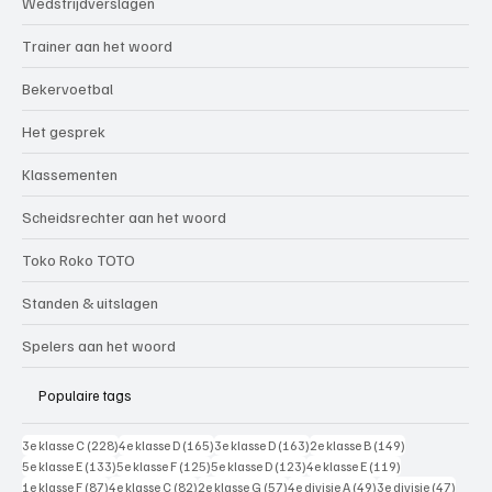
Wedstrijdverslagen
Trainer aan het woord
Bekervoetbal
Het gesprek
Klassementen
Scheidsrechter aan het woord
Toko Roko TOTO
Standen & uitslagen
Spelers aan het woord
Populaire tags
228 posts
165 posts
163 posts
149 posts
3e klasse C
(228)
4e klasse D
(165)
3e klasse D
(163)
2e klasse B
(149)
133 posts
125 posts
123 posts
119 posts
5e klasse E
(133)
5e klasse F
(125)
5e klasse D
(123)
4e klasse E
(119)
87 posts
82 posts
57 posts
49 posts
47 pos
1e klasse F
(87)
4e klasse C
(82)
2e klasse G
(57)
4e divisie A
(49)
3e divisie
(47)