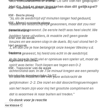
Wat vond Nederhorst trainer Co Sint van het gelijkspel?
Hoi Co, had er meer ingezeten dan dit gelijkspel?
KM - Topscorer van het seizoen
KM - Beste ploeg
"Ja, als de wedstrijd vijf minuten langer had geduurd, 
KM - Meest scorende ploeg
hadden we waarschijnlijk gewonnen, maar dat zou niet 
terecht zijn geweest. De eerste helft was heel slecht. We 
Bekervoetbal
hadden twee uitvallers, ik maakte zelf geen goede 
Ster van de week
keuzes en we waren slap in de duels. Bij rust stond het 0-
Het gesprek
1, en dan zie je hoe belangrijk onze keeper Wesley v.d. 
Helm is geweest, hij hield ons echt in de wedstrijd.
Reclame
In de tweede helft viel er opnieuw een speler uit, maar de 
Algemene berichten
spirit was beter. Toch liepen we tegen een 0-2 
KM - Topscorer van de week
achterstand aan. In de 73e minuut kregen we een penalty 
Introductie donateurclubs 26/27
en daarna maakten we met pure wilskracht de 
gelijkmaker: 2-2. Die inzet en dat doorzettingsvermogen 
van het team zijn voor mij het grootste compliment en 
dat is waarmee ik naar buiten wil treden.
"
Co dank voor je reactie
4e klasse C