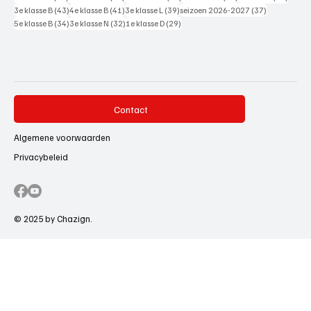
43 posts
41 posts
39 posts
37 posts
3e klasse B
(43)
4e klasse B
(41)
3e klasse L
(39)
seizoen 2026-2027
(37)
34 posts
32 posts
29 posts
5e klasse B
(34)
3e klasse N
(32)
1e klasse D
(29)
Contact
Algemene voorwaarden
Privacybeleid
© 2025 by Chazign.