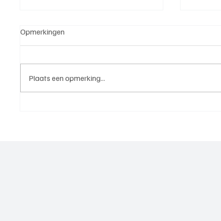
Opmerkingen
Plaats een opmerking...
Michael van Brummelen (v.v.
Roy van
Nederhorst), trainer aan het
Elst), 
woord, de voorbereiding