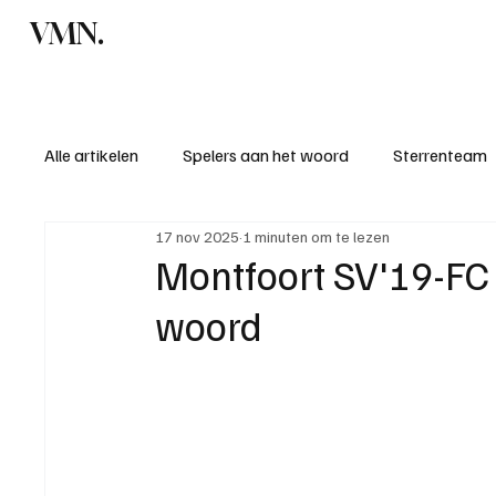
VMN.
Home
C
Alle artikelen
Spelers aan het woord
Sterrenteam
17 nov 2025
1 minuten om te lezen
Standen & uitslagen
KM - Meest sportieve ploeg
Montfoort SV'19-FC d
woord
KM - Meest scorende ploeg
Bekervoetbal
S
Introductie donateurclubs 26/27