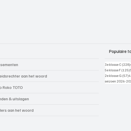
Populaire t
ssementen
3e klasse C
(228)
5e klasse F
(125)
5
eidsrechter aan het woord
2e klasse G
(57)
4
seizoen 2026-20
o Roko TOTO
nden & uitslagen
lers aan het woord