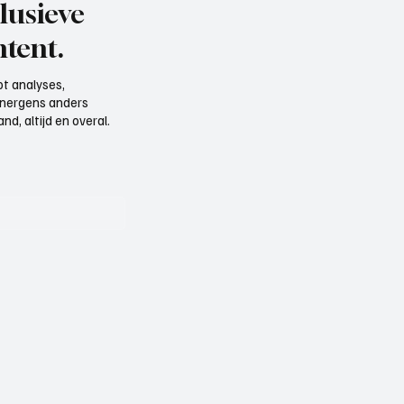
lusieve
tent.
t analyses,
e nergens anders
d, altijd en overal.