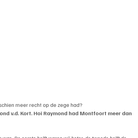
sschien meer recht op de zege had?
ond v.d. Kort. Hoi Raymond had Montfoort meer dan 
g was. De eerste helft waren wij beter, de tweede helft de 