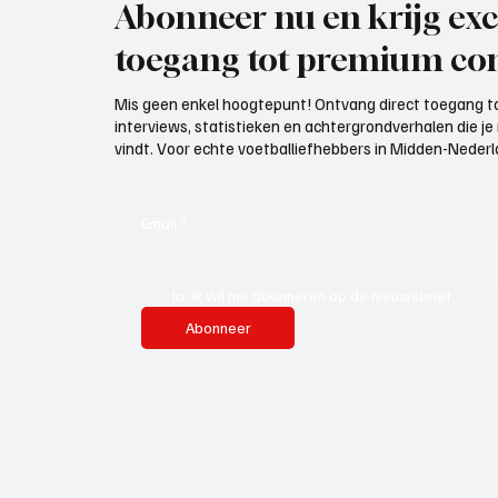
Abonneer nu en krijg exc
toegang tot premium con
Mis geen enkel hoogtepunt! Ontvang direct toegang to
interviews, statistieken en achtergrondverhalen die j
vindt. Voor echte voetballiefhebbers in Midden-Nederlan
Email
*
Ja, ik wil me abonneren op de nieuwsbrief.
Abonneer