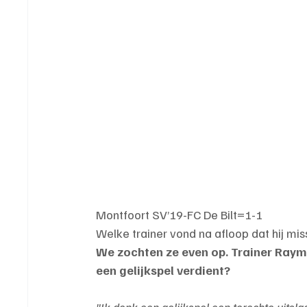
Montfoort SV’19-FC De Bilt=1-1
Welke trainer vond na afloop dat hij mi
We zochten ze even op. Trainer Raym
een gelijkspel verdient?
"Ik denk een gelijkspel een terechte uitsla