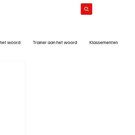
Contact
Abonneer
 het woord
Trainer aan het woord
Klassementen
eizoen
KM - Beste ploeg
richten
KM - Topscorer van de week