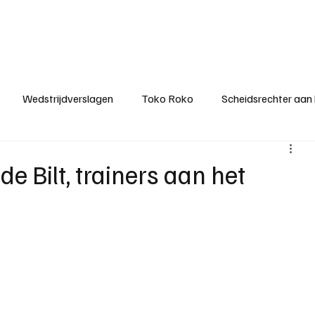
ategorieën
Donateurclubs
Sponsoren
Partners
Stichting MZS
Wedstrijdverslagen
Toko Roko
Scheidsrechter aan
KM - Minst gepasseerde ploeg
KM - Topscorer van het s
e Bilt, trainers aan het
ter van de week
Het gesprek
Reclame
Algemene be