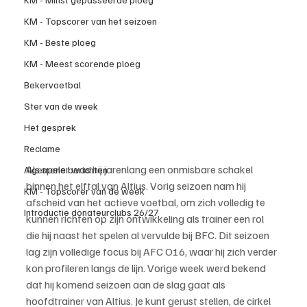
KM - Topscorer van het seizoen
KM - Beste ploeg
KM - Meest scorende ploeg
Bekervoetbal
Ster van de week
Het gesprek
Reclame
Als speler was hij jarenlang een onmisbare schakel 
Algemene berichten
binnen het elftal van Altius. Vorig seizoen nam hij 
KM - Topscorer van de week
afscheid van het actieve voetbal, om zich volledig te 
Introductie donateurclubs 26/27
kunnen richten op zijn ontwikkeling als trainer een rol 
die hij naast het spelen al vervulde bij BFC. Dit seizoen 
lag zijn volledige focus bij AFC O16, waar hij zich verder 
kon profileren langs de lijn. Vorige week werd bekend 
dat hij komend seizoen aan de slag gaat als 
hoofdtrainer van Altius. Je kunt gerust stellen, de cirkel 