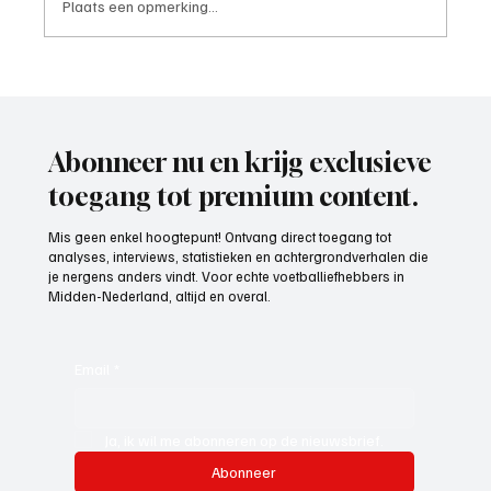
Plaats een opmerking...
Mark Visser (hoofdtrainer VOP), aan het
woord
Abonneer nu en krijg exclusieve
toegang tot premium content.
Mis geen enkel hoogtepunt! Ontvang direct toegang tot
analyses, interviews, statistieken en achtergrondverhalen die
je nergens anders vindt. Voor echte voetballiefhebbers in
Midden-Nederland, altijd en overal.
Email
*
Ja, ik wil me abonneren op de nieuwsbrief.
Abonneer