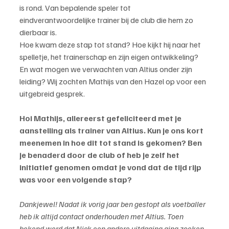
is rond. Van bepalende speler tot 
eindverantwoordelijke trainer bij de club die hem zo 
dierbaar is.
Hoe kwam deze stap tot stand? Hoe kijkt hij naar het 
spelletje, het trainerschap en zijn eigen ontwikkeling? 
En wat mogen we verwachten van Altius onder zijn 
leiding? Wij zochten Mathijs van den Hazel op voor een 
uitgebreid gesprek.
Hoi Mathijs, allereerst gefeliciteerd met je 
aanstelling als trainer van Altius. Kun je ons kort 
meenemen in hoe dit tot stand is gekomen? Ben 
je benaderd door de club of heb je zelf het 
initiatief genomen omdat je vond dat de tijd rijp 
was voor een volgende stap?
Dankjewel! Nadat ik vorig jaar ben gestopt als voetballer 
heb ik altijd contact onderhouden met Altius. Toen 
bekend werd dat Nick een andere uitdaging ging zoeken 