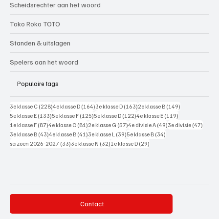
Scheidsrechter aan het woord
Toko Roko TOTO
Standen & uitslagen
Spelers aan het woord
Populaire tags
228 posts
164 posts
163 posts
149 posts
3e klasse C
(228)
4e klasse D
(164)
3e klasse D
(163)
2e klasse B
(149)
133 posts
125 posts
122 posts
119 posts
5e klasse E
(133)
5e klasse F
(125)
5e klasse D
(122)
4e klasse E
(119)
87 posts
81 posts
57 posts
49 posts
47 pos
1e klasse F
(87)
4e klasse C
(81)
2e klasse G
(57)
4e divisie A
(49)
3e divisie
(47)
43 posts
41 posts
39 posts
34 posts
3e klasse B
(43)
4e klasse B
(41)
3e klasse L
(39)
5e klasse B
(34)
33 posts
32 posts
29 posts
seizoen 2026-2027
(33)
3e klasse N
(32)
1e klasse D
(29)
Contact