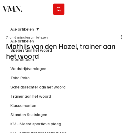
VMN.
Abonneer
Alle artikelen
7 jan
6 minuten om te lezen
Alle artikelen
Mathijs van den Hazel, trainer aan
Spelers aan het woord
het woord
Sterrenteam
Wedstrijdverslagen
Toko Roko
Scheidsrechter aan het woord
Trainer aan het woord
Klassementen
Standen & uitslagen
KM - Meest sportieve ploeg
KM - Minst gepasseerde ploeg