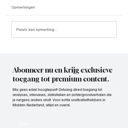
Opmerkingen
Plaats een opmerking...
Paul Richard(De Posthoorn), trainer aan het
woord
Abonneer nu en krijg exclusieve
toegang tot premium content.
Mis geen enkel hoogtepunt! Ontvang direct toegang tot
analyses, interviews, statistieken en achtergrondverhalen die
je nergens anders vindt. Voor echte voetballiefhebbers in
Midden-Nederland, altijd en overal.
Email
*