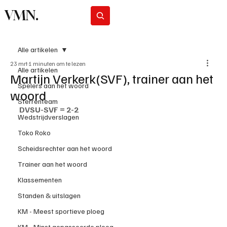
VMN.
Abonneer
Alle artikelen
23 mrt
1 minuten om te lezen
Alle artikelen
Martijn Verkerk(SVF), trainer aan het
Spelers aan het woord
woord
Sterrenteam
DVSU-SVF = 2-2
Wedstrijdverslagen
Toko Roko
Scheidsrechter aan het woord
Trainer aan het woord
Klassementen
Standen & uitslagen
KM - Meest sportieve ploeg
KM - Minst gepasseerde ploeg