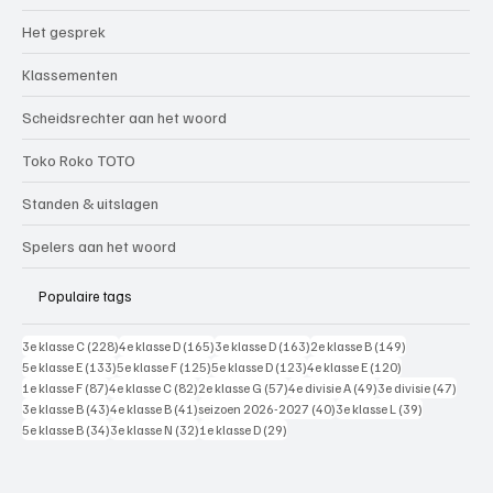
Het gesprek
Klassementen
Scheidsrechter aan het woord
Toko Roko TOTO
Standen & uitslagen
Spelers aan het woord
Populaire tags
228 posts
165 posts
163 posts
149 posts
3e klasse C
(228)
4e klasse D
(165)
3e klasse D
(163)
2e klasse B
(149)
133 posts
125 posts
123 posts
120 posts
5e klasse E
(133)
5e klasse F
(125)
5e klasse D
(123)
4e klasse E
(120)
87 posts
82 posts
57 posts
49 posts
47 pos
1e klasse F
(87)
4e klasse C
(82)
2e klasse G
(57)
4e divisie A
(49)
3e divisie
(47)
43 posts
41 posts
40 posts
39 posts
3e klasse B
(43)
4e klasse B
(41)
seizoen 2026-2027
(40)
3e klasse L
(39)
34 posts
32 posts
29 posts
5e klasse B
(34)
3e klasse N
(32)
1e klasse D
(29)