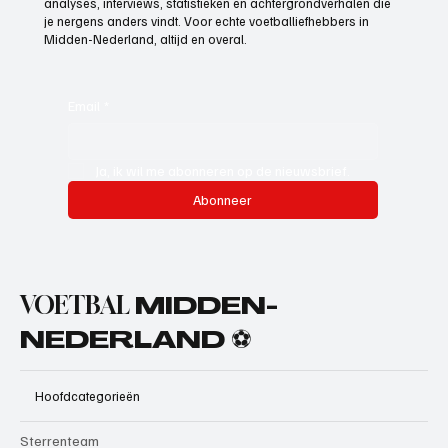
analyses, interviews, statistieken en achtergrondverhalen die
je nergens anders vindt. Voor echte voetballiefhebbers in
Midden-Nederland, altijd en overal.
Email
*
Ja, ik wil me abonneren op de nieuwsbrief.
Abonneer
VOETBAL
MIDDEN-
NEDERLAND ⚽
Hoofdcategorieën
Sterrenteam