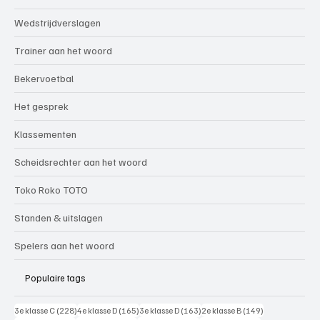
Wedstrijdverslagen
Trainer aan het woord
Bekervoetbal
Het gesprek
Klassementen
Scheidsrechter aan het woord
Toko Roko TOTO
Standen & uitslagen
Spelers aan het woord
Populaire tags
228 posts
165 posts
163 posts
149 posts
3e klasse C
(228)
4e klasse D
(165)
3e klasse D
(163)
2e klasse B
(149)