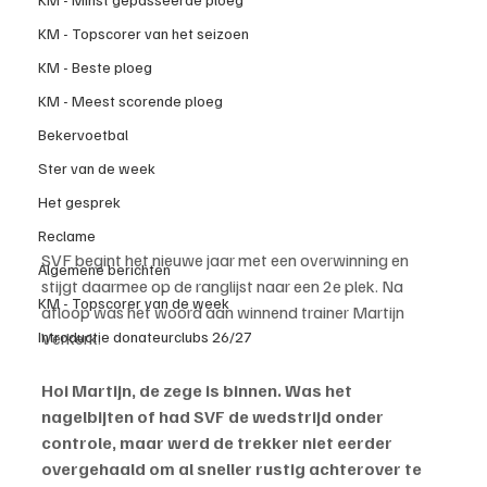
KM - Topscorer van het seizoen
KM - Beste ploeg
KM - Meest scorende ploeg
Bekervoetbal
Ster van de week
Het gesprek
Reclame
SVF begint het nieuwe jaar met een overwinning en 
Algemene berichten
stijgt daarmee op de ranglijst naar een 2e plek. Na 
KM - Topscorer van de week
afloop was het woord aan winnend trainer Martijn 
Verkerk.
Introductie donateurclubs 26/27
Hoi Martijn, de zege is binnen. Was het 
nagelbijten of had SVF de wedstrijd onder 
controle, maar werd de trekker niet eerder 
overgehaald om al sneller rustig achterover te 