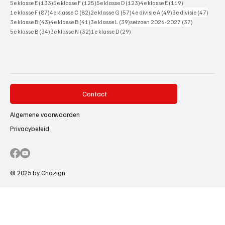
133 posts
125 posts
123 posts
119 posts
5e klasse E
(133)
5e klasse F
(125)
5e klasse D
(123)
4e klasse E
(119)
87 posts
82 posts
57 posts
49 posts
47 pos
1e klasse F
(87)
4e klasse C
(82)
2e klasse G
(57)
4e divisie A
(49)
3e divisie
(47)
43 posts
41 posts
39 posts
37 posts
3e klasse B
(43)
4e klasse B
(41)
3e klasse L
(39)
seizoen 2026-2027
(37)
34 posts
32 posts
29 posts
5e klasse B
(34)
3e klasse N
(32)
1e klasse D
(29)
Contact
Algemene voorwaarden
Privacybeleid
© 2025 by Chazign.