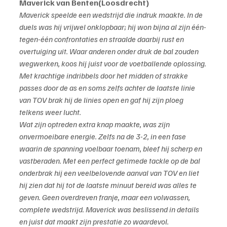
Maverick van Benten(Loosdrecht)
Maverick speelde een wedstrijd die indruk maakte. In de 
duels was hij vrijwel onklopbaar; hij won bijna al zijn één-
tegen-één confrontaties en straalde daarbij rust en 
overtuiging uit. Waar anderen onder druk de bal zouden 
wegwerken, koos hij juist voor de voetballende oplossing. 
Met krachtige indribbels door het midden of strakke 
passes door de as en soms zelfs achter de laatste linie 
van TOV brak hij de linies open en gaf hij zijn ploeg 
telkens weer lucht.
Wat zijn optreden extra knap maakte, was zijn 
onvermoeibare energie. Zelfs na de 3-2, in een fase 
waarin de spanning voelbaar toenam, bleef hij scherp en 
vastberaden. Met een perfect getimede tackle op de bal 
onderbrak hij een veelbelovende aanval van TOV en liet 
hij zien dat hij tot de laatste minuut bereid was alles te 
geven. Geen overdreven franje, maar een volwassen, 
complete wedstrijd. Maverick was beslissend in details 
en juist dat maakt zijn prestatie zo waardevol.