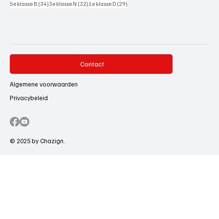
34 posts
32 posts
29 posts
5e klasse B
(34)
3e klasse N
(32)
1e klasse D
(29)
Contact
Algemene voorwaarden
Privacybeleid
© 2025 by Chazign.