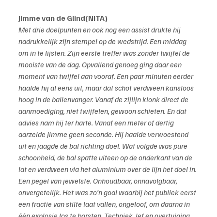
Jimme van de Glind(NITA)
Met drie doelpunten en ook nog een assist drukte hij 
nadrukkelijk zijn stempel op de wedstrijd. Een middag 
om in te lijsten. Zijn eerste treffer was zonder twijfel de 
mooiste van de dag. Opvallend genoeg ging daar een 
moment van twijfel aan vooraf. Een paar minuten eerder 
haalde hij al eens uit, maar dat schot verdween kansloos 
hoog in de ballenvanger. Vanaf de zijlijn klonk direct de 
aanmoediging, niet twijfelen, gewoon schieten. En dat 
advies nam hij ter harte. Vanaf een meter of dertig 
aarzelde Jimme geen seconde. Hij haalde verwoestend 
uit en jaagde de bal richting doel. Wat volgde was pure 
schoonheid, de bal spatte uiteen op de onderkant van de 
lat en verdween via het aluminium over de lijn het doel in. 
Een pegel van jewelste. Onhoudbaar, onnavolgbaar, 
onvergetelijk. Het was zo’n goal waarbij het publiek eerst 
een fractie van stilte laat vallen, ongeloof, om daarna in 
één explosie los te barsten. Techniek, lef en overtuiging 