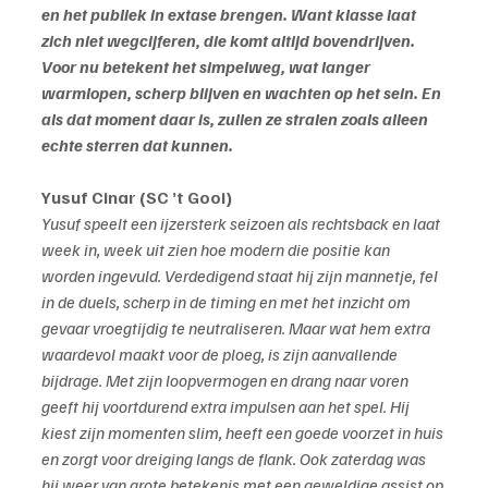
en het publiek in extase brengen. Want klasse laat 
zich niet wegcijferen, die komt altijd bovendrijven. 
Voor nu betekent het simpelweg, wat langer 
warmlopen, scherp blijven en wachten op het sein. En 
als dat moment daar is, zullen ze stralen zoals alleen 
echte sterren dat kunnen.
Yusuf Cinar (SC ’t Gooi)
Yusuf speelt een ijzersterk seizoen als rechtsback en laat 
week in, week uit zien hoe modern die positie kan 
worden ingevuld. Verdedigend staat hij zijn mannetje, fel 
in de duels, scherp in de timing en met het inzicht om 
gevaar vroegtijdig te neutraliseren. Maar wat hem extra 
waardevol maakt voor de ploeg, is zijn aanvallende 
bijdrage. Met zijn loopvermogen en drang naar voren 
geeft hij voortdurend extra impulsen aan het spel. Hij 
kiest zijn momenten slim, heeft een goede voorzet in huis 
en zorgt voor dreiging langs de flank. Ook zaterdag was 
hij weer van grote betekenis met een geweldige assist op 