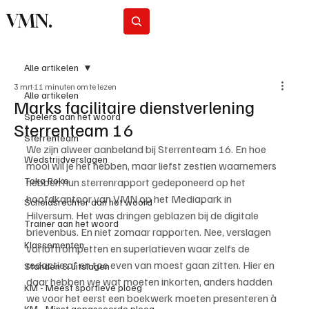
VMN.
Abonneer
Alle artikelen
3 mrt
11 minuten om te lezen
Alle artikelen
Marks facilitaire dienstverlening
Spelers aan het woord
Sterrenteam 16
Sterrenteam
We zijn alweer aanbeland bij Sterrenteam 16. En hoe 
Wedstrijdverslagen
mooi wil je het hebben, maar liefst zestien waarnemers 
Toko Roko
hebben hun sterrenrapport gedeponeerd op het 
hoofdkantoor van VMN op het Mediapark in 
Scheidsrechter aan het woord
Hilversum. Het was dringen geblazen bij de digitale 
Trainer aan het woord
brievenbus. En niet zomaar rapporten. Nee, verslagen 
Klassementen
vol loftrompetten en superlatieven waar zelfs de 
redactie af en toe even van moest gaan zitten. Hier en 
Standen & uitslagen
daar hebben we wat moeten inkorten, anders hadden 
KM - Meest sportieve ploeg
we voor het eerst een boekwerk moeten presenteren à 
KM - Minst gepasseerde ploeg