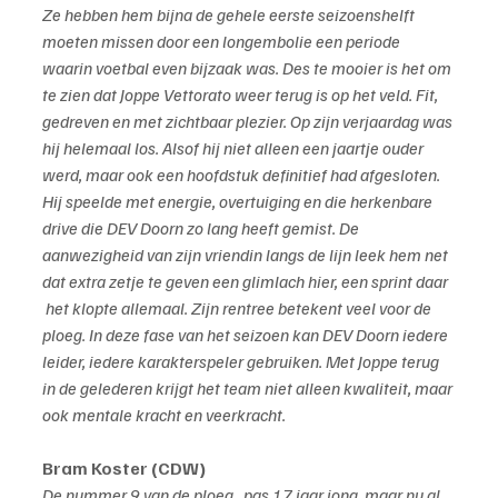
Ze hebben hem bijna de gehele eerste seizoenshelft 
moeten missen door een longembolie een periode 
waarin voetbal even bijzaak was. Des te mooier is het om 
te zien dat Joppe Vettorato weer terug is op het veld. Fit, 
gedreven en met zichtbaar plezier. Op zijn verjaardag was 
hij helemaal los. Alsof hij niet alleen een jaartje ouder 
werd, maar ook een hoofdstuk definitief had afgesloten. 
Hij speelde met energie, overtuiging en die herkenbare 
drive die DEV Doorn zo lang heeft gemist. De 
aanwezigheid van zijn vriendin langs de lijn leek hem net 
dat extra zetje te geven een glimlach hier, een sprint daar 
 het klopte allemaal. Zijn rentree betekent veel voor de 
ploeg. In deze fase van het seizoen kan DEV Doorn iedere 
leider, iedere karakterspeler gebruiken. Met Joppe terug 
in de gelederen krijgt het team niet alleen kwaliteit, maar 
ook mentale kracht en veerkracht.
Bram Koster (CDW)
De nummer 9 van de ploeg , pas 17 jaar jong, maar nu al 