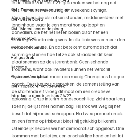
la de Dikke Van Dale. Zo gek maken we het nog net 
KM - Topscorer van het seizoen
niet. Feit is, het niveau lag dit weekend skyhigh. 
Verdedigers die als rotsen stonden, middenvelders met 
KM - Beste ploeg
longinhoud waar je een marathon op loopt en 
KM - Meest scorende ploeg
aanvallers die het net lieten bollen alsof het een 
Bekervoetbal
dinsdagavondtraining was. In elke linie was er meer dan 
voldoende keuze. En dat betekent automatisch dat 
Ster van de week
sommige sterren hoe fel ze ook straalden dit keer 
Het gesprek
plaatsnemen op de sterrenbank. Geen schande 
Reclame
trouwens, want ook invallers kunnen het verschil 
maken. Vraag dat maar aan menig Champions League-
Algemene berichten
coach. Over keuzes gesproken, de samenstelling van 
KM - Topscorer van de week
de startende elf vroeg ditmaal om een creatieve 
Introductie donateurclubs 26/27
oplossing. Onze interim-bondscoach liep zichtbaar leeg 
toen hij de lijst met namen zag. Hij trok wit weg bij het 
besef dat hij moest schrappen. Na twee paracetamols 
en een ferme opfrisbeurt bleef hij gelukkig bij kennis. 
Uiteindelijk hebben we het democratisch opgelost. Drie 
kommen met balletjes, een onschuldige hand en het lot 