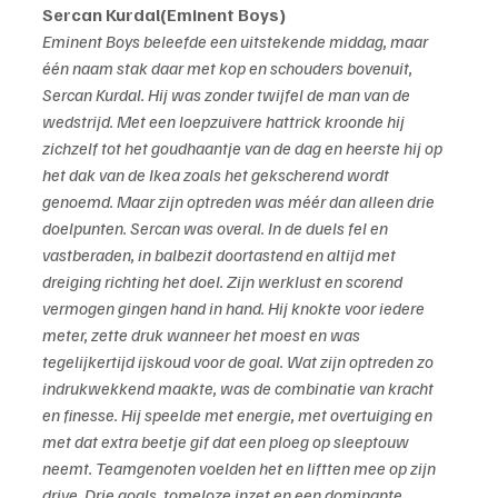
Sercan Kurdal(Eminent Boys)
Eminent Boys beleefde een uitstekende middag, maar 
één naam stak daar met kop en schouders bovenuit, 
Sercan Kurdal. Hij was zonder twijfel de man van de 
wedstrijd. Met een loepzuivere hattrick kroonde hij 
zichzelf tot het goudhaantje van de dag en heerste hij op 
het dak van de Ikea zoals het gekscherend wordt 
genoemd. Maar zijn optreden was méér dan alleen drie 
doelpunten. Sercan was overal. In de duels fel en 
vastberaden, in balbezit doortastend en altijd met 
dreiging richting het doel. Zijn werklust en scorend 
vermogen gingen hand in hand. Hij knokte voor iedere 
meter, zette druk wanneer het moest en was 
tegelijkertijd ijskoud voor de goal. Wat zijn optreden zo 
indrukwekkend maakte, was de combinatie van kracht 
en finesse. Hij speelde met energie, met overtuiging en 
met dat extra beetje gif dat een ploeg op sleeptouw 
neemt. Teamgenoten voelden het en liftten mee op zijn 
drive. Drie goals, tomeloze inzet en een dominante 