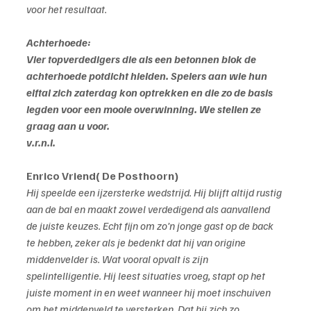
voor het resultaat.
Achterhoede:
Vier topverdedigers die als een betonnen blok de 
achterhoede potdicht hielden. Spelers aan wie hun 
elftal zich zaterdag kon optrekken en die zo de basis 
legden voor een mooie overwinning. We stellen ze 
graag aan u voor.
v.r.n.l.
Enrico Vriend( De Posthoorn)
Hij speelde een ijzersterke wedstrijd. Hij blijft altijd rustig 
aan de bal en maakt zowel verdedigend als aanvallend 
de juiste keuzes. Echt fijn om zo’n jonge gast op de back 
te hebben, zeker als je bedenkt dat hij van origine 
middenvelder is. Wat vooral opvalt is zijn 
spelintelligentie. Hij leest situaties vroeg, stapt op het 
juiste moment in en weet wanneer hij moet inschuiven 
om het middenveld te versterken. Dat hij zich zo 