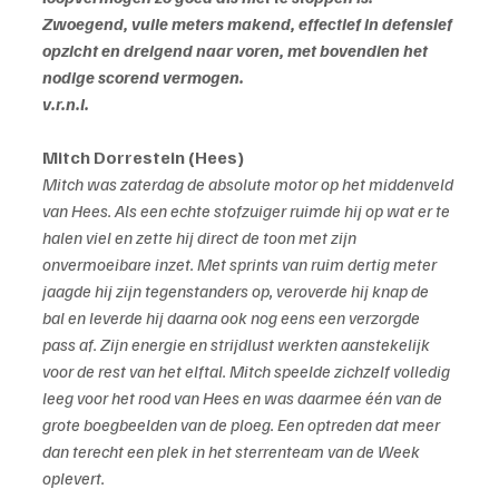
Zwoegend, vuile meters makend, effectief in defensief 
opzicht en dreigend naar voren, met bovendien het 
nodige scorend vermogen.
v.r.n.l.
Mitch Dorrestein (Hees)
Mitch was zaterdag de absolute motor op het middenveld 
van Hees. Als een echte stofzuiger ruimde hij op wat er te 
halen viel en zette hij direct de toon met zijn 
onvermoeibare inzet. Met sprints van ruim dertig meter 
jaagde hij zijn tegenstanders op, veroverde hij knap de 
bal en leverde hij daarna ook nog eens een verzorgde 
pass af. Zijn energie en strijdlust werkten aanstekelijk 
voor de rest van het elftal. Mitch speelde zichzelf volledig 
leeg voor het rood van Hees en was daarmee één van de 
grote boegbeelden van de ploeg. Een optreden dat meer 
dan terecht een plek in het sterrenteam van de Week 
oplevert.