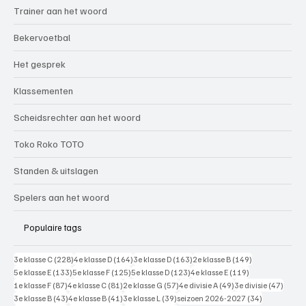
Trainer aan het woord
Bekervoetbal
Het gesprek
Klassementen
Scheidsrechter aan het woord
Toko Roko TOTO
Standen & uitslagen
Spelers aan het woord
Populaire tags
228 posts
164 posts
163 posts
149 posts
3e klasse C
(228)
4e klasse D
(164)
3e klasse D
(163)
2e klasse B
(149)
133 posts
125 posts
123 posts
119 posts
5e klasse E
(133)
5e klasse F
(125)
5e klasse D
(123)
4e klasse E
(119)
87 posts
81 posts
57 posts
49 posts
47 pos
1e klasse F
(87)
4e klasse C
(81)
2e klasse G
(57)
4e divisie A
(49)
3e divisie
(47)
43 posts
41 posts
39 posts
34 posts
3e klasse B
(43)
4e klasse B
(41)
3e klasse L
(39)
seizoen 2026-2027
(34)