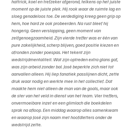
hattrick, koel en trefzeker afgerond, telkens op het juiste 
moment op de juiste plek. Hij rook waar de ruimte lag en 
sloeg genadeloos toe. De verdediging kreeg geen grip op 
hem, hoe hard ze ook probeerden. Na rust bleef hij 
hongerig. Geen verslapping, geen moment van 
zelfgenoegzaamheid. Zijn vierde treffer was er één van 
pure zakelijkheid, scherp blijven, goed positie kiezen en 
afronden zonder poespas. Het tekent zijn 
wedstrijdmentaliteit. Wat zijn optreden extra glans gaf, 
was zijn arbeid zonder bal. José beperkte zich niet tot 
aanvallen alleen. Hij liep fanatiek passlijnen dicht, zette 
druk waar nodig en werkte mee in het collectief. Dat 
maakte hem niet alleen de man van de goals, maar ook 
de ster van het veld in dienst van het team. Vier treffers, 
onvermoeibare inzet en een glimlach die boekdelen 
sprak na afloop. Een middag waarop alles samenkwam 
en waarop José zijn naam met hoofdletters onder de 
wedstrijd zette.