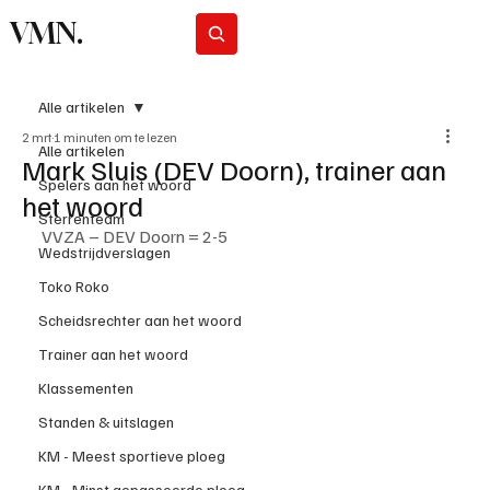
VMN.
Abonneer
Alle artikelen
2 mrt
1 minuten om te lezen
Alle artikelen
Mark Sluis (DEV Doorn), trainer aan
Spelers aan het woord
het woord
Sterrenteam
VVZA – DEV Doorn = 2-5
Wedstrijdverslagen
Toko Roko
Scheidsrechter aan het woord
Trainer aan het woord
Klassementen
Standen & uitslagen
KM - Meest sportieve ploeg
KM - Minst gepasseerde ploeg