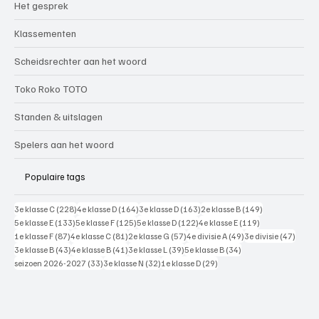
Het gesprek
Klassementen
Scheidsrechter aan het woord
Toko Roko TOTO
Standen & uitslagen
Spelers aan het woord
Populaire tags
228 posts
164 posts
163 posts
149 posts
3e klasse C
(228)
4e klasse D
(164)
3e klasse D
(163)
2e klasse B
(149)
133 posts
125 posts
122 posts
119 posts
5e klasse E
(133)
5e klasse F
(125)
5e klasse D
(122)
4e klasse E
(119)
87 posts
81 posts
57 posts
49 posts
47 pos
1e klasse F
(87)
4e klasse C
(81)
2e klasse G
(57)
4e divisie A
(49)
3e divisie
(47)
43 posts
41 posts
39 posts
34 posts
3e klasse B
(43)
4e klasse B
(41)
3e klasse L
(39)
5e klasse B
(34)
33 posts
32 posts
29 posts
seizoen 2026-2027
(33)
3e klasse N
(32)
1e klasse D
(29)