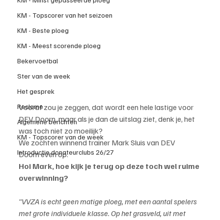
KM - Topscorer van het seizoen
KM - Beste ploeg
KM - Meest scorende ploeg
Bekervoetbal
Ster van de week
Het gesprek
Vooraf zou je zeggen, dat wordt een hele lastige voor 
Reclame
DEV Doorn, maar als je dan de uitslag ziet, denk je, het 
Algemene berichten
was toch niet zo moeilijk?
KM - Topscorer van de week
We zochten winnend trainer Mark Sluis van DEV 
Introductie donateurclubs 26/27
Doorn even op.
Hoi Mark, hoe kijk je terug op deze toch wel ruime 
overwinning?
"VVZA is echt geen matige ploeg, met een aantal spelers 
met grote individuele klasse. Op het grasveld, uit met 