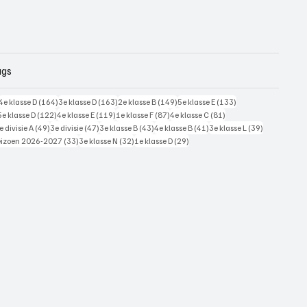
ags
228 posts
164 posts
163 posts
149 posts
133 posts
4e klasse D
(164)
3e klasse D
(163)
2e klasse B
(149)
5e klasse E
(133)
125 posts
122 posts
119 posts
87 posts
81 posts
5e klasse D
(122)
4e klasse E
(119)
1e klasse F
(87)
4e klasse C
(81)
7 posts
49 posts
47 posts
43 posts
41 posts
39 posts
e divisie A
(49)
3e divisie
(47)
3e klasse B
(43)
4e klasse B
(41)
3e klasse L
(39)
 posts
33 posts
32 posts
29 posts
eizoen 2026-2027
(33)
3e klasse N
(32)
1e klasse D
(29)