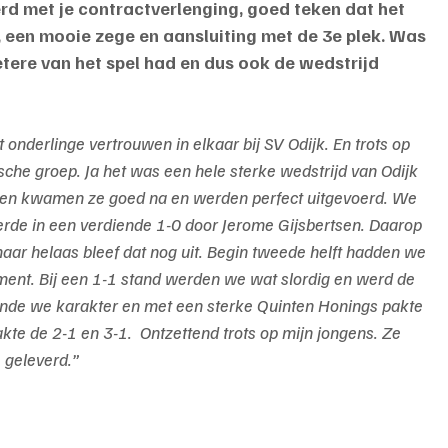
erd met je contractverlenging, goed teken dat het 
, een mooie zege en aansluiting met de 3e plek. Was 
etere van het spel had en dus ook de wedstrijd 
onderlinge vertrouwen in elkaar bij SV Odijk. En trots op 
sche groep. Ja het was een hele sterke wedstrijd van Odijk 
ken kwamen ze goed na en werden perfect uitgevoerd. We 
eerde in een verdiende 1-0 door Jerome Gijsbertsen. Daarop 
ar helaas bleef dat nog uit. Begin tweede helft hadden we 
moment. Bij een 1-1 stand werden we wat slordig en werd de 
nde we karakter en met een sterke Quinten Honings pakte 
te de 2-1 en 3-1.  Ontzettend trots op mijn jongens. Ze 
 geleverd.”