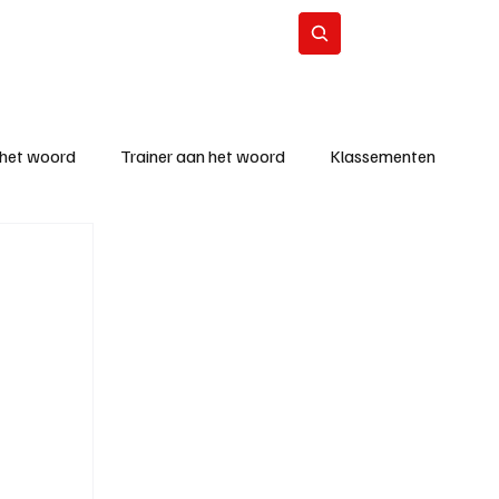
Contact
Abonneer
 het woord
Trainer aan het woord
Klassementen
eizoen
KM - Beste ploeg
richten
KM - Topscorer van de week