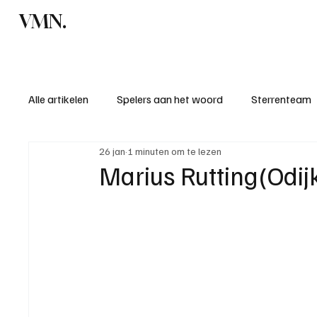
VMN.
Home
C
Alle artikelen
Spelers aan het woord
Sterrenteam
26 jan
1 minuten om te lezen
Standen & uitslagen
KM - Meest sportieve ploeg
Marius Rutting(Odijk
KM - Meest scorende ploeg
Bekervoetbal
S
Introductie donateurclubs 26/27