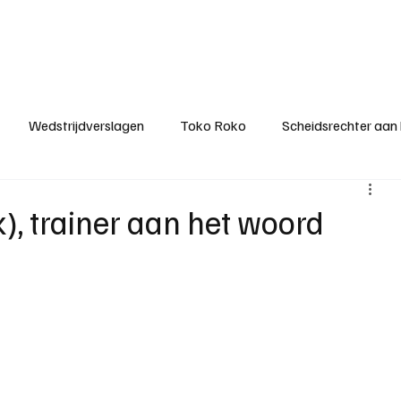
ategorieën
Donateurclubs
Sponsoren
Partners
Stichting MZS
Wedstrijdverslagen
Toko Roko
Scheidsrechter aan
KM - Minst gepasseerde ploeg
KM - Topscorer van het s
), trainer aan het woord
ter van de week
Het gesprek
Reclame
Algemene be