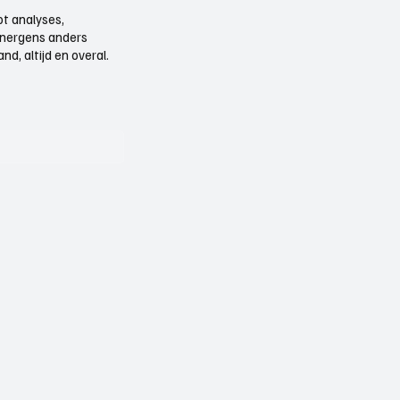
t analyses,
e nergens anders
d, altijd en overal.