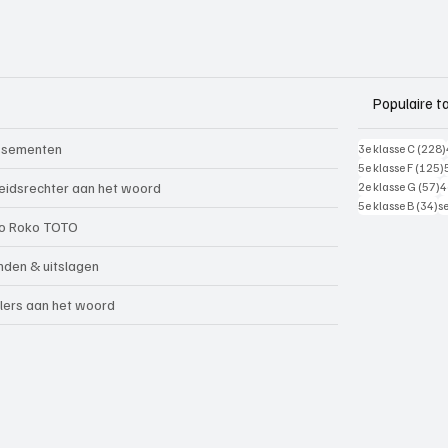
Populaire t
ssementen
3e klasse C
(228)
5e klasse F
(125)
5
eidsrechter aan het woord
2e klasse G
(57)
4
34
5e klasse B
(34)
s
o Roko TOTO
nden & uitslagen
lers aan het woord