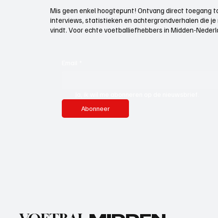
Mis geen enkel hoogtepunt! Ontvang direct toegang to
interviews, statistieken en achtergrondverhalen die j
vindt. Voor echte voetballiefhebbers in Midden-Nederlan
Email
*
Ja, ik wil me abonneren op de nieuwsbrief.
Abonneer