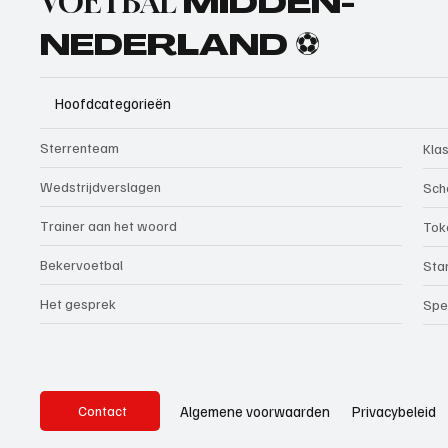
VOETBAL
MIDDEN-
NEDERLAND ⚽
Hoofdcategorieën
Sterrenteam
Kla
Wedstrijdverslagen
Sch
Trainer aan het woord
Tok
Bekervoetbal
Sta
Het gesprek
Spe
Privacybeleid
Algemene voorwaarden
Contact