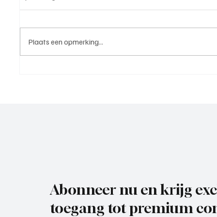
Plaats een opmerking...
Roy van Rooijen (Oranje Wit
Mark Vi
Elst), trainer aan het woord
VOP), 
Abonneer nu en krijg exc
toegang tot premium con