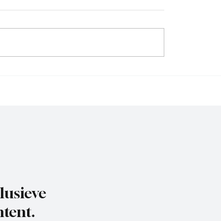
sser (hoofdtrainer
Ruben Bakker (assisten
aan het woord
trainer BFC), aan het w
lusieve
tent.