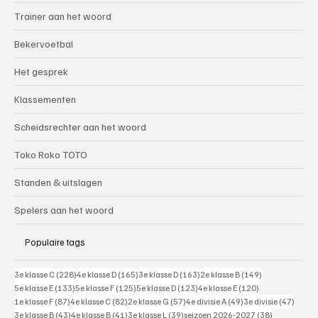
Trainer aan het woord
Bekervoetbal
Het gesprek
Klassementen
Scheidsrechter aan het woord
Toko Roko TOTO
Standen & uitslagen
Spelers aan het woord
Populaire tags
228 posts
165 posts
163 posts
149 posts
3e klasse C
(228)
4e klasse D
(165)
3e klasse D
(163)
2e klasse B
(149)
133 posts
125 posts
123 posts
120 posts
5e klasse E
(133)
5e klasse F
(125)
5e klasse D
(123)
4e klasse E
(120)
87 posts
82 posts
57 posts
49 posts
47 pos
1e klasse F
(87)
4e klasse C
(82)
2e klasse G
(57)
4e divisie A
(49)
3e divisie
(47)
43 posts
41 posts
39 posts
38 posts
3e klasse B
(43)
4e klasse B
(41)
3e klasse L
(39)
seizoen 2026-2027
(38)