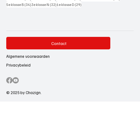
34 posts
32 posts
29 posts
5e klasse B
(34)
3e klasse N
(32)
1e klasse D
(29)
Contact
Algemene voorwaarden
Privacybeleid
© 2025 by Chazign.