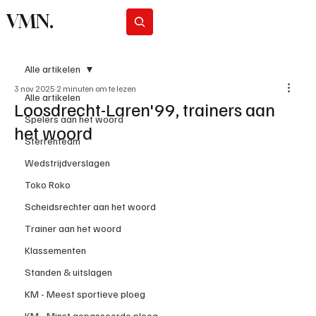
VMN.
Abonneer
Alle artikelen
3 nov 2025
2 minuten om te lezen
Alle artikelen
Loosdrecht-Laren'99, trainers aan
Spelers aan het woord
het woord
Sterrenteam
Wedstrijdverslagen
Toko Roko
Scheidsrechter aan het woord
Trainer aan het woord
Klassementen
Standen & uitslagen
KM - Meest sportieve ploeg
KM - Minst gepasseerde ploeg