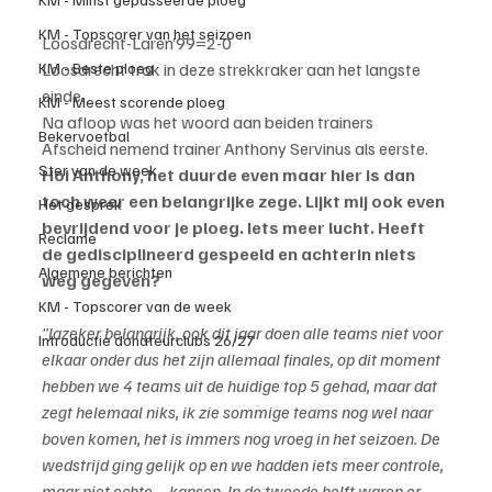
KM - Topscorer van het seizoen
Loosdrecht-Laren’99=2-0
Loosdrecht trok in deze strekkraker aan het langste 
KM - Beste ploeg
einde.
KM - Meest scorende ploeg
Na afloop was het woord aan beiden trainers
Bekervoetbal
Afscheid nemend trainer Anthony Servinus als eerste.
Ster van de week
Hoi Anthony, het duurde even maar hier is dan 
toch weer een belangrijke zege. Lijkt mij ook even 
Het gesprek
bevrijdend voor je ploeg. Iets meer lucht. Heeft 
Reclame
de gedisciplineerd gespeeld en achterin niets 
Algemene berichten
weg gegeven?
KM - Topscorer van de week
"Jazeker belangrijk, ook dit jaar doen alle teams niet voor 
Introductie donateurclubs 26/27
elkaar onder dus het zijn allemaal finales, op dit moment 
hebben we 4 teams uit de huidige top 5 gehad, maar dat 
zegt helemaal niks, ik zie sommige teams nog wel naar 
boven komen, het is immers nog vroeg in het seizoen. De 
wedstrijd ging gelijk op en we hadden iets meer controle, 
maar niet echte     kansen. In de tweede helft waren er 